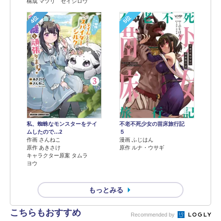
構成 マツリ セイシロウ
4位
5位
不老不死少女の苗床旅行記
私、蜘蛛なモンスターをテイ
５
ムしたので…2
漫画 ふじはん
作画 さんねこ
原作 ルナ・ウサギ
原作 あきさけ
キャラクター原案 タムラ
ヨウ
もっとみる
こちらもおすすめ
Recommended by