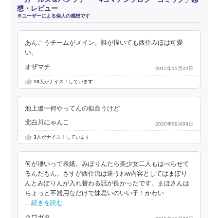
想・レビュー
※ユーザーによる個人の感想です
あんこうチームがメイン。誰が描いても西住みほは可愛
い。
オザマチ
2015年11月22日
10
人がナイス！しています
池上遼一何やってんの似合うけど
北白川にゃんこ
2020年09月03日
3
人がナイス！しています
何が凄いって表紙。みぽりんたら美少女二人もはべらせて
るんだもん。さすが西住流は違うわw内容としてはまぽり
んとみぽりんが入れ替わる話が良かったです。まほさんは
ちょっと不器用なだけで妹思いのいい子！かわい
…続きを読む
クワガタ