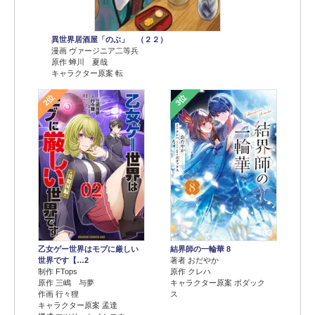
異世界居酒屋「のぶ」 （２２）
漫画 ヴァージニア二等兵
原作 蝉川 夏哉
キャラクター原案 転
2位
3位
乙女ゲー世界はモブに厳しい
結界師の一輪華 8
世界です【…2
著者 おだやか
制作 FTops
原作 クレハ
原作 三嶋 与夢
キャラクター原案 ボダック
作画 行々狸
ス
キャラクター原案 孟達