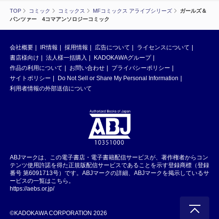
TOP
コミック
コミックス
MFコミックス アライブシリーズ
ガールズ＆
パンツァー 4コマアンソロジーコミック
会社概要
IR情報
採用情報
広告について
ライセンスについて
書店様向け
法人様一括購入
KADOKAWAグループ
作品の利用について
お問い合わせ
プライバシーポリシー
サイトポリシー
Do Not Sell or Share My Personal Information
利用者情報の外部送信について
ABJマークは、この電子書店・電子書籍配信サービスが、著作権者からコン
テンツ使用許諾を得た正規版配信サービスであることを示す登録商標（登録
番号 第6091713号）です。ABJマークの詳細、ABJマークを掲示しているサ
ービスの一覧はこちら。
https://aebs.or.jp/
©KADOKAWA CORPORATION 2026