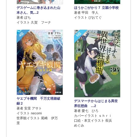
デスゲームに巻き込まれた山
ほうかごがかり７ 立穎小学校
本さん、気…2
著者 甲田 学人
著者 ぽち
イラスト ぴおてぐ
イラスト 久賀 フーナ
4位
5位
ヤエブキ機関 千万丈塔踏破
デスマーチからはじまる異世
録２
界狂想曲 …2
著者 安里 アサト
著者 愛七 ひろ
イラスト necomi
カバーイラスト ｓｈｒｉ
世界観イラスト 尾崎 伊万
口絵・本文イラスト 長浜
里
めぐみ