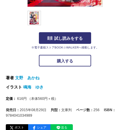
試し読みをする
※電子書籍ストアBOOK☆WALKERへ移動します。
購入する
著者
文野 あかね
イラスト
鳴海 ゆき
定価：
616
円
（本体
560
円＋税）
発売日：
2015年08月29日
判型：
文庫判
ページ数：
256
ISBN：
9784041034989
ポスト
シェア
送る