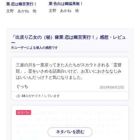
業 告白は幽猛果敢！
業 恋は幽言実行！
文野 あかね 他
文野 あかね 他
「出戻り乙女の（秘）稼業 恋は幽言実行！」感想・レビュ
ー
※ユーザーによる個人の感想です
三途の川を一度戻ってきた人たちがスカウトされる「霊督
院」。霊をいさめる話面白いけど、お互いにおさななじみ
はいいんだっけ？と気になりました。
ぐっち
2015年09月12日
18
人がナイス！しています
幼馴染の希聖くんがヒロインのことを好きなのが
バレバレ（笑）当て馬になるんだろうなーと思うと何だか
可哀想。ヒーローの方は、香月さんのことが好きなのかと
思ったけどヒロインのことが気になってるっぽくて、？？
…続きを読む