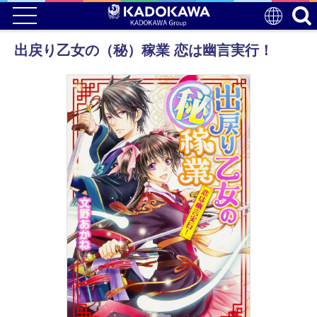
出戻り乙女の（秘）稼業 恋は幽言実行！