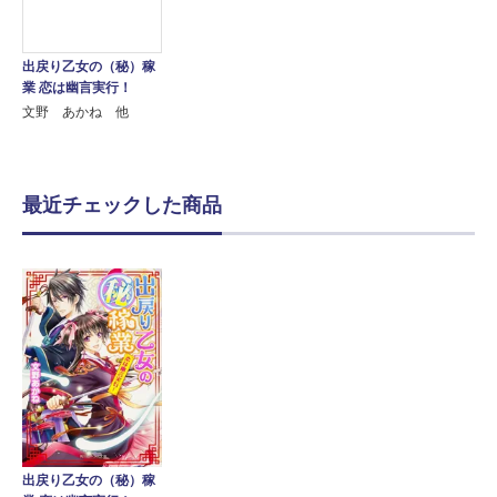
出戻り乙女の（秘）稼
業 恋は幽言実行！
文野 あかね 他
最近チェックした商品
出戻り乙女の（秘）稼