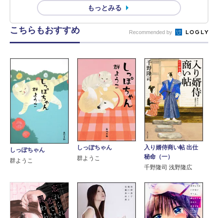
もっとみる
こちらもおすすめ
Recommended by
しっぽちゃん
入り婿侍商い帖 出仕
しっぽちゃん
秘命（一）
群ようこ
群ようこ
千野隆司 浅野隆広