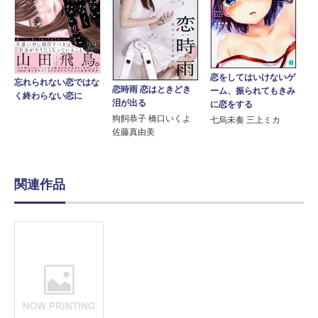
恋をしてはいけないゲ
忘れられない恋ではな
恋時雨 恋はときどき
ーム、振られてもきみ
く終わらない恋に
泪が出る
に恋をする
狗飼恭子 橋口いくよ
七烏未奏 三上ミカ
佐藤真由美
関連作品