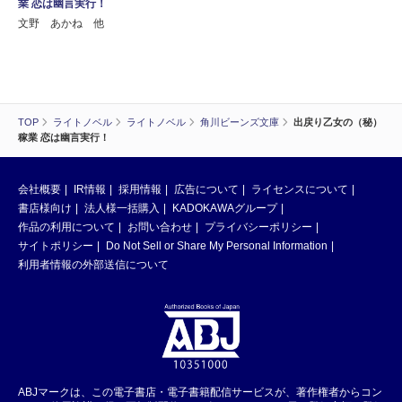
業 恋は幽言実行！
文野 あかね 他
TOP
ライトノベル
ライトノベル
角川ビーンズ文庫
出戻り乙女の（秘）
稼業 恋は幽言実行！
会社概要
IR情報
採用情報
広告について
ライセンスについて
書店様向け
法人様一括購入
KADOKAWAグループ
作品の利用について
お問い合わせ
プライバシーポリシー
サイトポリシー
Do Not Sell or Share My Personal Information
利用者情報の外部送信について
ABJマークは、この電子書店・電子書籍配信サービスが、著作権者からコン