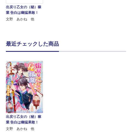
出戻り乙女の（秘）稼
業 告白は幽猛果敢！
文野 あかね 他
最近チェックした商品
出戻り乙女の（秘）稼
業 告白は幽猛果敢！
文野 あかね 他