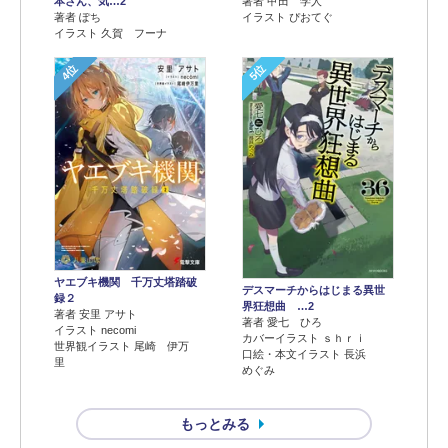
本さん、気…2
著者 甲田 学人
著者 ぽち
イラスト ぴおてぐ
イラスト 久賀 フーナ
4位
5位
ヤエブキ機関 千万丈塔踏破
デスマーチからはじまる異世
録２
界狂想曲 …2
著者 安里 アサト
著者 愛七 ひろ
イラスト necomi
カバーイラスト ｓｈｒｉ
世界観イラスト 尾崎 伊万
口絵・本文イラスト 長浜
里
めぐみ
もっとみる