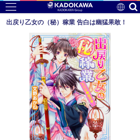
出戻り乙女の（秘）稼業 告白は幽猛果敢！