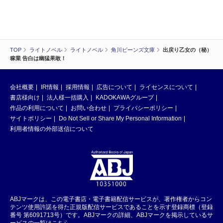
TOP
ライトノベル
ライトノベル
角川ビーンズ文庫
出戻り乙女の（秘）
稼業 告白は幽猛果敢！
会社概要
IR情報
採用情報
広告について
ライセンスについて
書店様向け
法人様一括購入
KADOKAWAグループ
作品の利用について
お問い合わせ
プライバシーポリシー
サイトポリシー
Do Not Sell or Share My Personal Information
利用者情報の外部送信について
ABJマークは、この電子書店・電子書籍配信サービスが、著作権者からコン
テンツ使用許諾を得た正規版配信サービスであることを示す登録商標（登録
番号 第6091713号）です。ABJマークの詳細、ABJマークを掲示しているサ
ービスの一覧はこちら。