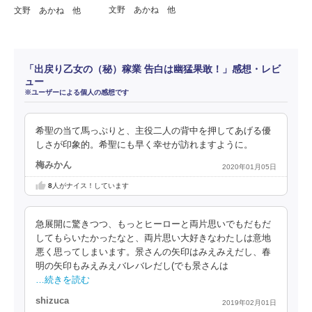
文野 あかね 他
文野 あかね 他
「出戻り乙女の（秘）稼業 告白は幽猛果敢！」感想・レビ
ュー
※ユーザーによる個人の感想です
希聖の当て馬っぷりと、主役二人の背中を押してあげる優
しさが印象的。希聖にも早く幸せが訪れますように。
梅みかん
2020年01月05日
8
人がナイス！しています
急展開に驚きつつ、もっとヒーローと両片思いでもだもだ
してもらいたかったなと、両片思い大好きなわたしは意地
悪く思ってしまいます。景さんの矢印はみえみえだし、春
明の矢印もみえみえバレバレだし(でも景さんは
…続きを読む
shizuca
2019年02月01日