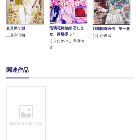
瑠璃花舞姫録 召しま
真景累ケ淵
月華国奇医伝 第一巻
せ、舞姫様っ！
三遊亭円朝
ひむか透留
くりたかのこ 鳴海ゆ
き
関連作品