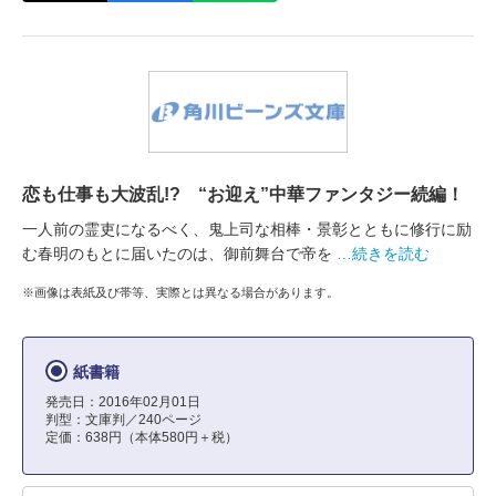
恋も仕事も大波乱!? “お迎え”中華ファンタジー続編！
一人前の霊吏になるべく、鬼上司な相棒・景彰とともに修行に励
む春明のもとに届いたのは、御前舞台で帝を
…続きを読む
※画像は表紙及び帯等、実際とは異なる場合があります。
紙書籍
発売日：2016年02月01日
判型：文庫判／240ページ
定価：638円（本体580円＋税）