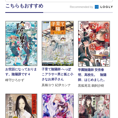
こちらもおすすめ
Recommended by
お世話になっておりま
子育て陰陽師 へっぽ
学園陰陽師 安倍春
す。陰陽課です４
こアラサー男と狐と小
明、高校生。 陰陽
さなお弟子さん
師、はじめました。
峰守ひろかず
真楠ヨウ 紀伊カンナ
黒狐尾花 鵜飼沙樹