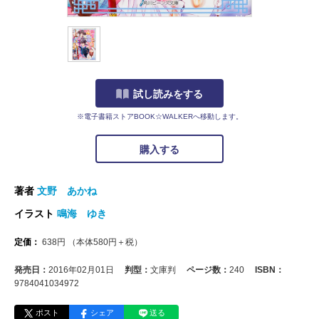
試し読みをする
※電子書籍ストアBOOK☆WALKERへ移動します。
購入する
著者
文野 あかね
イラスト
鳴海 ゆき
定価：
638
円
（本体
580
円＋税）
発売日：
2016年02月01日
判型：
文庫判
ページ数：
240
ISBN：
9784041034972
ポスト
シェア
送る