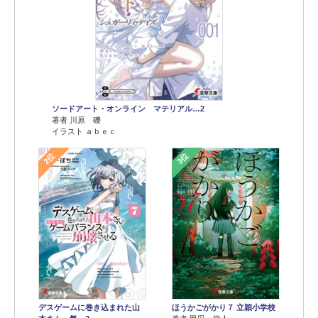
ソードアート・オンライン マテリアル…2
著者 川原 礫
イラスト ａｂｅｃ
2位
3位
デスゲームに巻き込まれた山
ほうかごがかり７ 立穎小学校