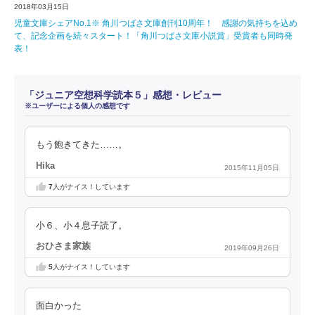
2018年03月15日
児童文庫シェアNo.1※ 角川つばさ文庫創刊10周年！ 感謝の気持ちを込め
て、記念企画を続々スタート！「角川つばさ文庫小説賞」受賞者も同時発
表！
「ジュニア空想科学読本５」感想・レビュー
※ユーザーによる個人の感想です
もう飽きてきた……。
Hika
2015年11月05日
7
人がナイス！しています
小６、小４息子読了。
おひさま家族
2019年09月26日
5
人がナイス！しています
面白かった