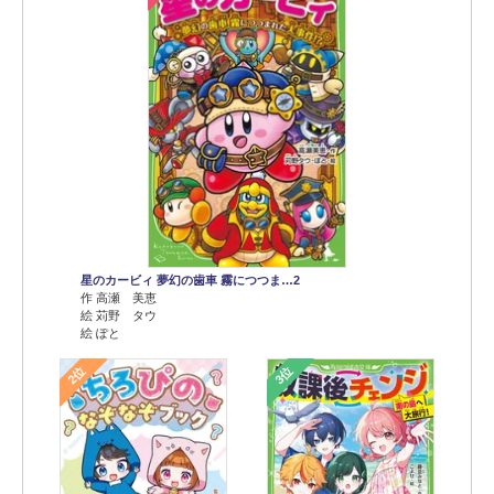
星のカービィ 夢幻の歯車 霧につつま…2
作 高瀬 美恵
絵 苅野 タウ
絵 ぽと
2位
3位