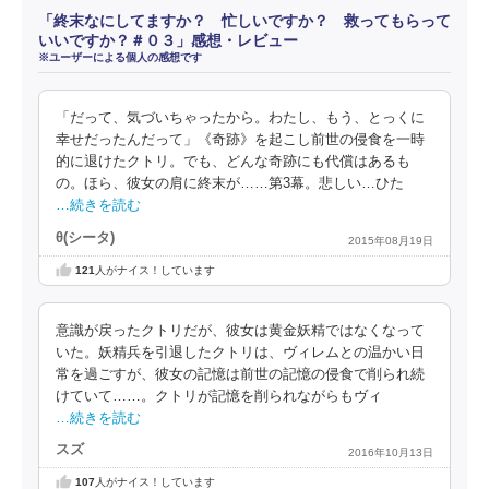
「終末なにしてますか？ 忙しいですか？ 救ってもらって
いいですか？＃０３」感想・レビュー
※ユーザーによる個人の感想です
「だって、気づいちゃったから。わたし、もう、とっくに
幸せだったんだって」《奇跡》を起こし前世の侵食を一時
的に退けたクトリ。でも、どんな奇跡にも代償はあるも
の。ほら、彼女の肩に終末が……第3幕。悲しい…ひた
…続きを読む
θ(シータ)
2015年08月19日
121
人がナイス！しています
意識が戻ったクトリだが、彼女は黄金妖精ではなくなって
いた。妖精兵を引退したクトリは、ヴィレムとの温かい日
常を過ごすが、彼女の記憶は前世の記憶の侵食で削られ続
けていて……。クトリが記憶を削られながらもヴィ
…続きを読む
スズ
2016年10月13日
107
人がナイス！しています