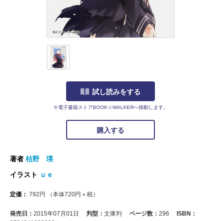
試し読みをする
※電子書籍ストアBOOK☆WALKERへ移動します。
購入する
著者
枯野 瑛
イラスト
ｕｅ
定価：
792
円
（本体
720
円＋税）
発売日：
2015年07月01日
判型：
文庫判
ページ数：
296
ISBN：