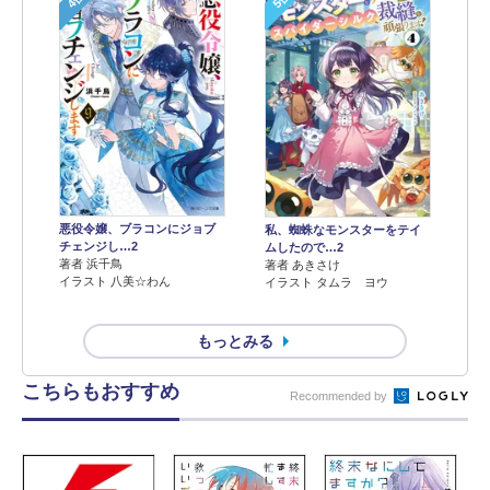
悪役令嬢、ブラコンにジョブ
私、蜘蛛なモンスターをテイ
チェンジし…2
ムしたので…2
著者 浜千鳥
著者 あきさけ
イラスト 八美☆わん
イラスト タムラ ヨウ
もっとみる
こちらもおすすめ
Recommended by