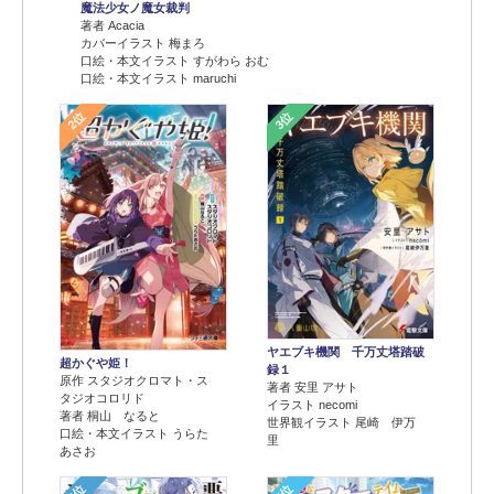
魔法少女ノ魔女裁判
著者 Acacia
カバーイラスト 梅まろ
口絵・本文イラスト すがわら おむ
口絵・本文イラスト maruchi
2位
3位
ヤエブキ機関 千万丈塔踏破
超かぐや姫！
録１
原作 スタジオクロマト・ス
著者 安里 アサト
タジオコロリド
イラスト necomi
著者 桐山 なると
世界観イラスト 尾崎 伊万
口絵・本文イラスト うらた
里
あさお
4位
5位