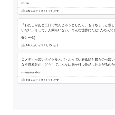
mitei
323
人がナイス！しています
『わたしがあと五日で死んじゃうとしたら、もうちょっと優し
いない。そして、人間もいない。そんな世界にただ1人の人間
θ(シータ)
144
人がナイス！しています
コメディっぽいタイトルとバトルっぽい表紙絵と鬱ものっぽい
な不協和音が、どうしてこんなに胸を打つ作品に仕上がるのか
niwaniwatori
110
人がナイス！しています