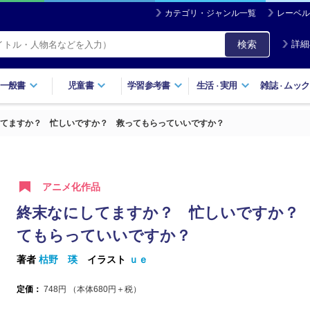
カテゴリ・ジャンル一覧
レーベル
検索
詳細
一般書
児童書
学習参考書
生活
実用
雑誌
ムック
・
・
てますか？ 忙しいですか？ 救ってもらっていいですか？
アニメ化作品
終末なにしてますか？ 忙しいですか？
てもらっていいですか？
著者
枯野 瑛
イラスト
ｕｅ
定価：
748
円 （本体
680
円＋税）