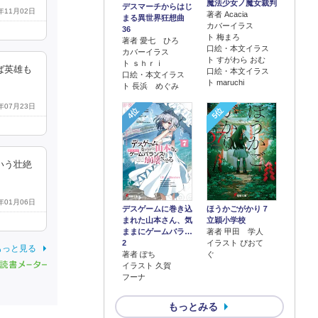
魔法少女ノ魔女裁判
デスマーチからはじ
5年11月02日
著者 Acacia
まる異世界狂想曲
カバーイラス
36
ト 梅まろ
著者 愛七 ひろ
口絵・本文イラス
カバーイラス
ト すがわら おむ
ト ｓｈｒｉ
ば英雄も
口絵・本文イラス
口絵・本文イラス
ト maruchi
ト 長浜 めぐみ
5年07月23日
4位
5位
いう壮絶
5年01月06日
デスゲームに巻き込
ほうかごがかり７
まれた山本さん、気
立穎小学校
ままにゲームバラ…
著者 甲田 学人
2
イラスト ぴおて
もっと見る
著者 ぽち
ぐ
イラスト 久賀
フーナ
もっとみる