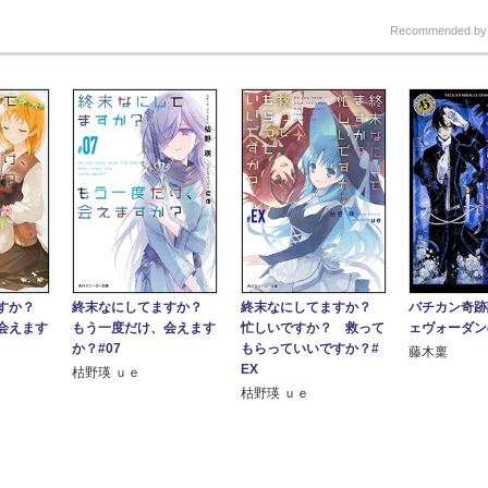
Recommended b
ますか？
終末なにしてますか？
終末なにしてますか？
バチカン奇跡
会えます
もう一度だけ、会えます
忙しいですか？ 救って
ェヴォーダン
か？#07
もらっていいですか？#
藤木稟
EX
枯野瑛 ｕｅ
枯野瑛 ｕｅ