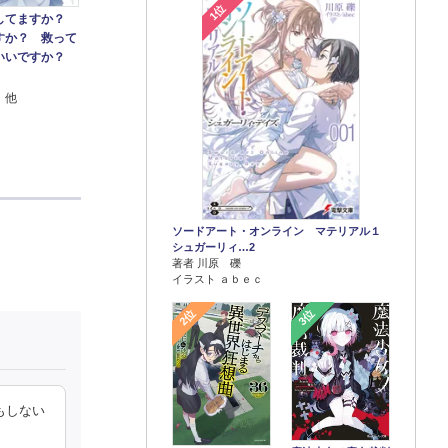
1位
してますか？
すか？ 救って
いいですか？
 他
ソードアート・オンライン マテリアル１
シュガーリィ…2
著者 川原 礫
イラスト ａｂｅｃ
2位
3位
もしない