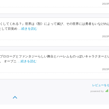
201
くしてくれる？』世界は《獣》によって滅び、その世界には勇者もいなけれ
として目覚め
…続きを読む
201
プロローグとファンタジーらしい舞台とハーレムものっぽいキャラクターと
。 オープニ
…続きを読む
201
レビューを
powered by