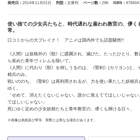
発売日：
2014年11月01日
判型：
文庫判
ページ数：
296
ISBN：
978404
使い捨ての少女兵たちと、時代遅れな雇われ教官の、儚く
常。
口コミからの大ブレイク！ アニメは国内外でも話題騒然!!
《人間》は規格外の《獣》に蹂躙され、滅びた。たったひとり、数
ら覚めた青年ヴィレムを除いて。
《人間》に代わり《獣》を倒しうるのは、《聖剣》(カリヨン)と、
精兵のみ。
戦いののち、《聖剣》は再利用されるが、力を使い果たした妖精兵
ゆく。
「せめて、消えたくないじゃない。誰かに覚えててほしいじゃない
てほしいじゃない」
死にゆく定めの少女妖精たちと青年教官の、儚くも輝ける日々。
※画像は表紙及び帯等、実際とは異なる場合があります。