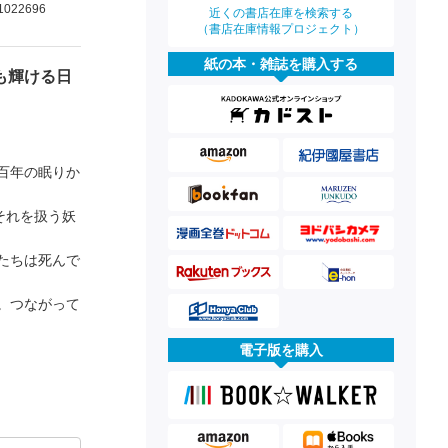
1022696
近くの書店在庫を検索する
（書店在庫情報プロジェクト）
紙の本・雑誌を購入する
も輝ける日
百年の眠りか
それを扱う妖
たちは死んで
。つながって
電子版を購入