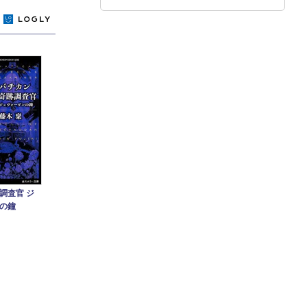
y
調査官 ジ
の鐘