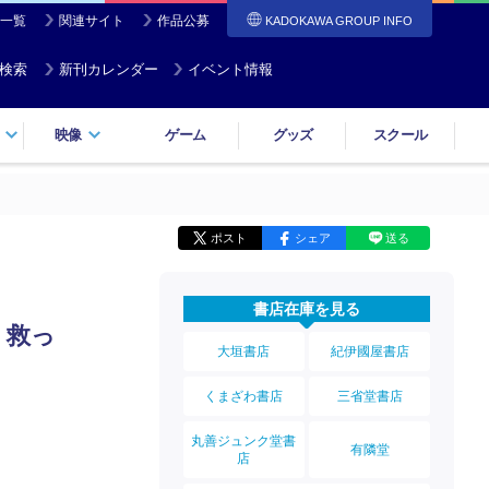
一覧
関連サイト
作品公募
KADOKAWA GROUP INFO
検索
新刊カレンダー
イベント情報
映像
ゲーム
グッズ
スクール
ポスト
シェア
送る
書店在庫を見る
 救っ
大垣書店
紀伊國屋書店
くまざわ書店
三省堂書店
丸善ジュンク堂書
有隣堂
店