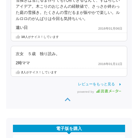
雪掻きは雪だるま作りでも代用できるなんて、すばらしい
アイデア。木こりのおじさんの経験値で、さっさか終わっ
た庭の雪掻き。たくさんの雪だるまが賑やかで楽しい。ル
ルロロのがんばりは今回も気持ちいい。
遠い日
2016年01月06日
10
人がナイス！しています
次女 ５歳 独り読み。
2時ママ
2016年01月11日
2
人がナイス！しています
レビューをもっと見る
powered by
電子版を購入