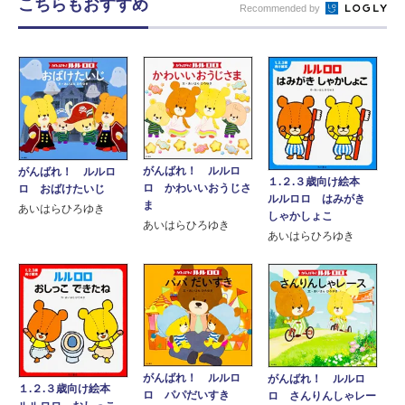
こちらもおすすめ
Recommended by
がんばれ！ ルルロ
がんばれ！ ルルロ
１.２.３歳向け絵本
ロ かわいいおうじさ
ロ おばけたいじ
ルルロロ はみがき
ま
あいはらひろゆき
しゃかしょこ
あいはらひろゆき
あいはらひろゆき
がんばれ！ ルルロ
がんばれ！ ルルロ
１.２.３歳向け絵本
ロ パパだいすき
ロ さんりんしゃレー