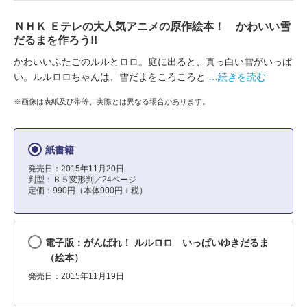
ＮＨＫ Ｅテレの大人気アニメの原作絵本！ かわいい雪
だるまを作ろう!!
かわいいふたごのルルとロロ。庭に出ると、真っ白い雪がいっぱ
い。ルルロロちゃんは、雪だまをころころと
…続きを読む
※画像は表紙及び帯等、実際とは異なる場合があります。
紙書籍
発売日：2015年11月20日
判型：Ｂ５変形判／24ページ
定価：990円（本体900円＋税）
電子版：がんばれ！ ルルロロ いっぱいゆきだるま
（絵本）
発売日：2015年11月19日