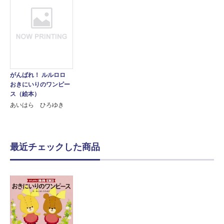
がんばれ！ ルルロロ
おきにいりのワンピー
ス（絵本）
あいはら ひろゆき
最近チェックした商品