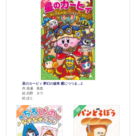
1位
星のカービィ 夢幻の歯車 霧につつま…2
作 高瀬 美恵
絵 苅野 タウ
絵 ぽと
2位
3位