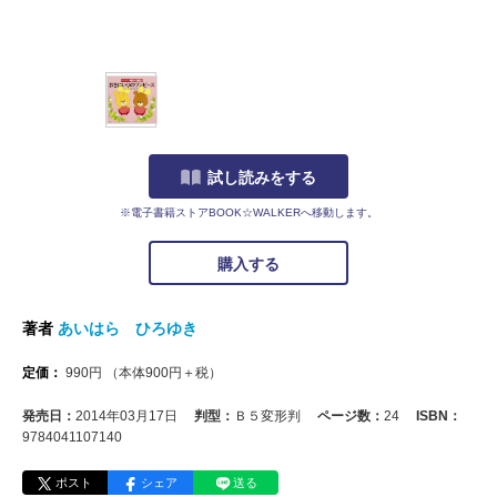
試し読みをする
※電子書籍ストアBOOK☆WALKERへ移動します。
購入する
著者
あいはら ひろゆき
定価：
990
円
（本体
900
円＋税）
発売日：
2014年03月17日
判型：
Ｂ５変形判
ページ数：
24
ISBN：
9784041107140
ポスト
シェア
送る