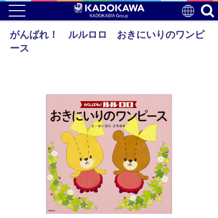
がんばれ！ ルルロロ おきにいりのワンピ
ース