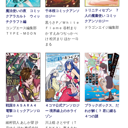
トリニティセブン ７
魔法使いの夜 コミッ
千本桜コミックアンソ
人の魔書使い コミッ
クアラカルト ウィッ
ロジー
クアンソロジー
チクラフト編
黒うさＰ／Ｗｈｉｔｅ
ドラゴンエイジ編集部
コンプエース編集部
Ｆｌａｍｅ 谷村まり
ＴＹＰＥ－ＭＯＯＮ
か すえみつぢっか ぺ
け 松沢まり ほか 一斗
まる
ブラックボックス、だ
戦国ＢＡＳＡＲＡ４
４コマ公式アンソロジ
れが解く？ 君に綴る
電撃コミックアンソロ
ー 境界線上のホライ
４つの謎
ジー
ゾン
綾村切人 あしか望 沙
川上稔 さとやす（Ｔ