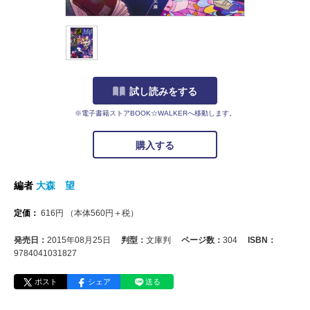
試し読みをする
※電子書籍ストアBOOK☆WALKERへ移動します。
購入する
編者
大森 望
定価：
616
円
（本体
560
円＋税）
発売日：
2015年08月25日
判型：
文庫判
ページ数：
304
ISBN：
9784041031827
ポスト
シェア
送る