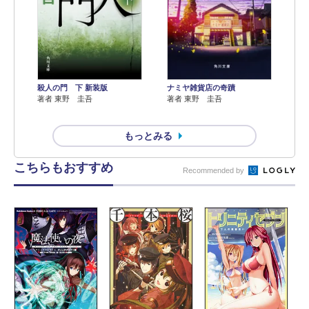
殺人の門 下 新装版
ナミヤ雑貨店の奇蹟
著者 東野 圭吾
著者 東野 圭吾
もっとみる
こちらもおすすめ
Recommended by