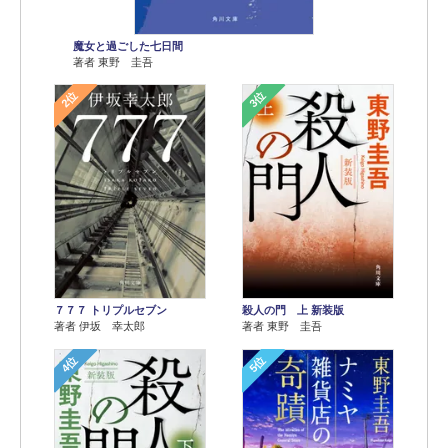
魔女と過ごした七日間
著者 東野 圭吾
2位
3位
７７７ トリプルセブン
殺人の門 上 新装版
著者 伊坂 幸太郎
著者 東野 圭吾
4位
5位