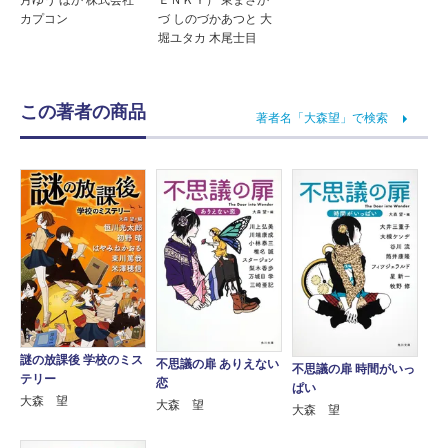
月ゆう ほか 株式会社
ＥＮＫＹ） 東まさか
カプコン
づ しのづかあつと 大
堀ユタカ 木尾士目
この著者の商品
著者名「大森望」で検索
謎の放課後 学校のミス
不思議の扉 ありえない
不思議の扉 時間がいっ
テリー
恋
ぱい
大森 望
大森 望
大森 望