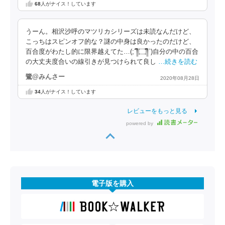
68
人がナイス！しています
うーん。相沢沙呼のマツリカシリーズは未読なんだけど、
こっちはスピンオフ的な？謎の中身は良かったのだけど、
百合度がわたし的に限界越えてた…(;´༎ຶ۝༎ຶ`)自分の中の百合
の大丈夫度合いの線引きが見つけられて良し
…続きを読む
鷺@みんさー
2020年08月28日
34
人がナイス！しています
レビューをもっと見る
powered by
電子版を購入