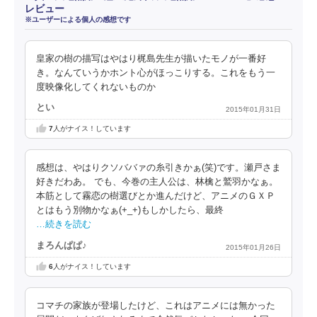
レビュー
※ユーザーによる個人の感想です
皇家の樹の描写はやはり梶島先生が描いたモノが一番好
き。なんていうかホント心がほっこりする。これをもう一
度映像化してくれないものか
とい
2015年01月31日
7
人がナイス！しています
感想は、やはりクソババァの糸引きかぁ(笑)です。瀬戸さま
好きだわあ。 でも、今巻の主人公は、林檎と鷲羽かなぁ。
本筋として霧恋の樹選びとか進んだけど、アニメのＧＸＰ
とはもう別物かなぁ(+_+)もしかしたら、最終
…続きを読む
まろんぱぱ♪
2015年01月26日
6
人がナイス！しています
コマチの家族が登場したけど、これはアニメには無かった