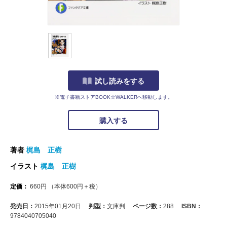
試し読みをする
※電子書籍ストアBOOK☆WALKERへ移動します。
購入する
著者
梶島 正樹
イラスト
梶島 正樹
定価：
660
円
（本体
600
円＋税）
発売日：
2015年01月20日
判型：
文庫判
ページ数：
288
ISBN：
9784040705040