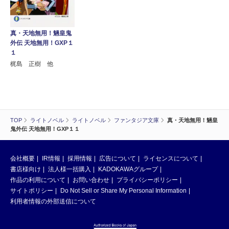
真・天地無用！魎皇鬼
外伝 天地無用！GXP１
１
梶島 正樹 他
TOP
ライトノベル
ライトノベル
ファンタジア文庫
真・天地無用！魎皇
鬼外伝 天地無用！GXP１１
会社概要
IR情報
採用情報
広告について
ライセンスについて
書店様向け
法人様一括購入
KADOKAWAグループ
作品の利用について
お問い合わせ
プライバシーポリシー
サイトポリシー
Do Not Sell or Share My Personal Information
利用者情報の外部送信について