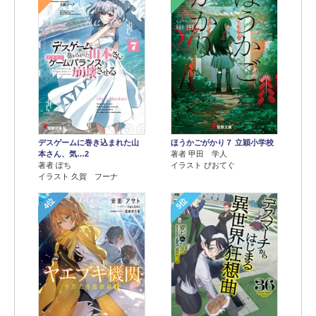
デスゲームに巻き込まれた山
ほうかごがかり７ 立穎小学校
本さん、気…2
著者 甲田 学人
著者 ぽち
イラスト ぴおてぐ
イラスト 久賀 フーナ
4位
5位