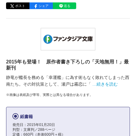
ポスト
シェア
送る
2015年も登場！ 原作者書き下ろしの「天地無用！」最
新刊
静竜が艦長を務める「幸運艦」に為す術もなく敗れてしまった西
南たち。その対抗策として、瀬戸は霧恋に「
…続きを読む
※画像は表紙及び帯等、実際とは異なる場合があります。
紙書籍
発売日：2015年01月20日
判型：文庫判／288ページ
定価：660円（本体600円＋税）