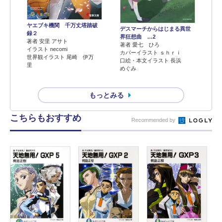
ヤエブキ機関 千万丈塔踏破
デスマーチからはじまる異世
録２
界狂想曲 …2
著者 安里 アサト
著者 愛七 ひろ
イラスト necomi
カバーイラスト ｓｈｒｉ
世界観イラスト 尾崎 伊万
口絵・本文イラスト 長浜
里
めぐみ
もっとみる
こちらもおすすめ
Recommended by