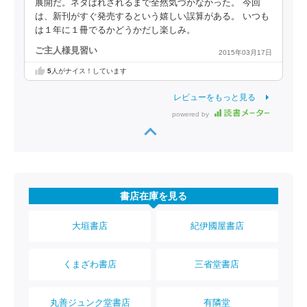
展開だ。ネタばれされるまで全然気づかなかった。 今回
は、新刊がすぐ発売するという嬉しい誤算がある。 いつも
は１年に１冊でるかどうかだし楽しみ。
ご主人様見習い
2015年03月17日
5
人がナイス！しています
レビューをもっと見る
powered by
書店在庫を見る
大垣書店
紀伊國屋書店
くまざわ書店
三省堂書店
丸善ジュンク堂書店
有隣堂