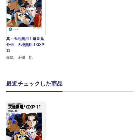
真・天地無用！魎皇鬼
外伝 天地無用！GXP
11
梶島 正樹 他
最近チェックした商品