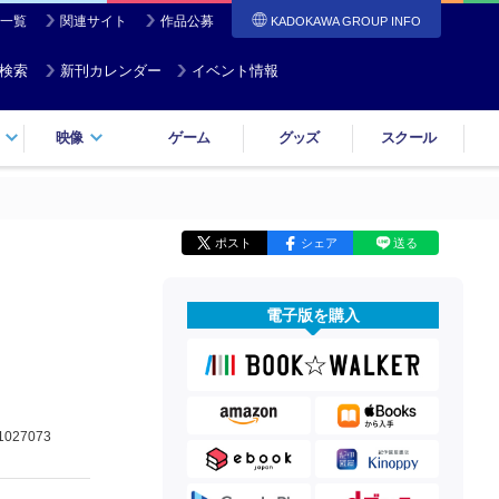
一覧
関連サイト
作品公募
KADOKAWA GROUP INFO
検索
新刊カレンダー
イベント情報
映像
ゲーム
グッズ
スクール
ポスト
シェア
送る
電子版を購入
1027073