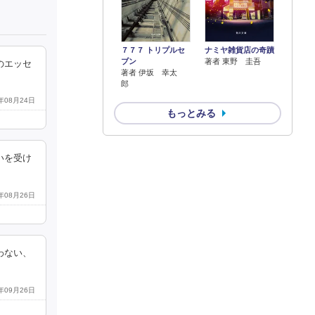
７７７ トリプルセ
ナミヤ雑貨店の奇蹟
ブン
著者 東野 圭吾
のエッセ
著者 伊坂 幸太
郎
5年08月24日
もっとみる
いを受け
5年08月26日
わない、
7年09月26日