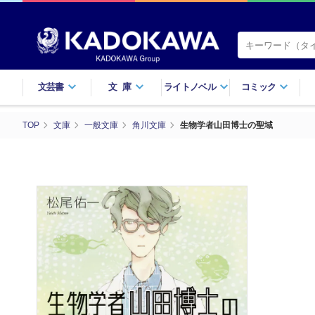
文芸書
文庫
ライトノベル
コミック
TOP
文庫
一般文庫
角川文庫
生物学者山田博士の聖域