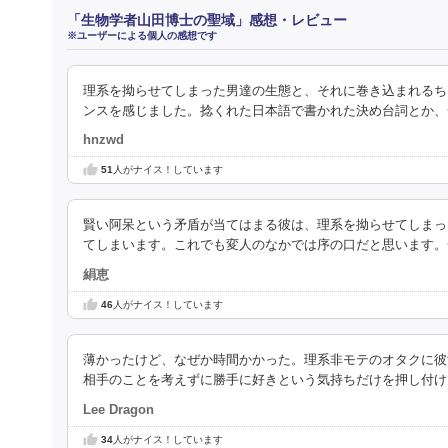
「生物学者山田博士の聖域」感想・レビュー
※ユーザーによる個人の感想です
理系を拗らせてしまった男達の生態と、それに巻き込まれるち
ンスを感じました。捻くれた日本語で書かれた決め台詞とか、
hnzwd
51
人がナイス！しています
賢い阿呆という矛盾が当てはまる彼は、理系を拗らせてしまっ
てしまいます。これでも変人のなかでは序の口だと思います。
絹恵
46
人がナイス！しています
薄かったけど、なぜか時間かかった。理系非モテのオタクに彼
相手のことを考えずに勝手に好きという気持ちだけを押し付け
Lee Dragon
34
人がナイス！しています