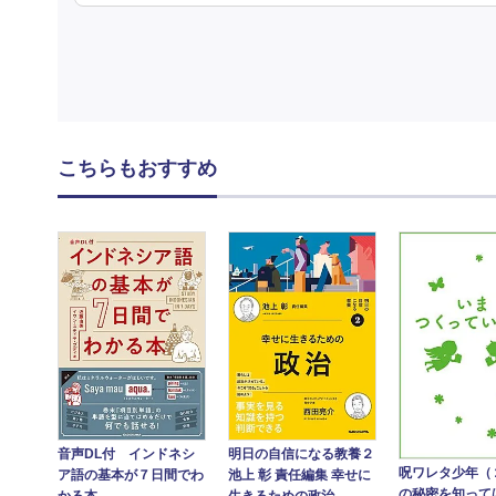
こちらもおすすめ
音声DL付 インドネシ
明日の自信になる教養２
呪ワレタ少年（
ア語の基本が７日間でわ
池上 彰 責任編集 幸せに
の秘密を知って
かる本
生きるための政治