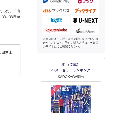
だった。「山
だめだめ理系
※書店によって現在在庫や取り扱いがない場
合がございます。詳しい購入方法は、各書店
のサイトにてご確認ください。
山田博士
本 （文庫）
ベストセラーランキング
KADOKAWA調べ
1位