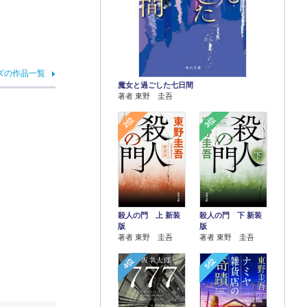
ズの作品一覧
魔女と過ごした七日間
著者 東野 圭吾
2位
3位
殺人の門 上 新装
殺人の門 下 新装
版
版
著者 東野 圭吾
著者 東野 圭吾
4位
5位