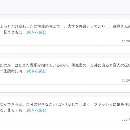
ょっとだけ変わった女性達のお話で、、大学を舞台としてたり、、森見さん
一見まともに
…続きを読む
201
たのか、はたまた理系が拗れているのか、研究室の一歩外に出ると変人の扱
一生懸命に向
…続きを読む
201
女ができる話。自分の好きなことばかり話してしまう、ファッショに気を使
る。非モテあ
…続きを読む
201