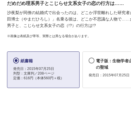
だめだめ理系男子とこじらせ文系女子の恋の行方は……
沙夜梨が同僚の結婚式で出会ったのは、どこか浮世離れした研究者
田博士（やまだひろし）」名乗る彼は、どこか不思議な人物で……
男子と、こじらせ文系女子の恋（!?）の行方は!?
※画像は表紙及び帯等、実際とは異なる場合があります。
紙書籍
電子版：生物学者
の聖域
発売日：2015年07月25日
判型：文庫判／208ページ
発売日：2015年07月25日
定価：616円（本体560円＋税）