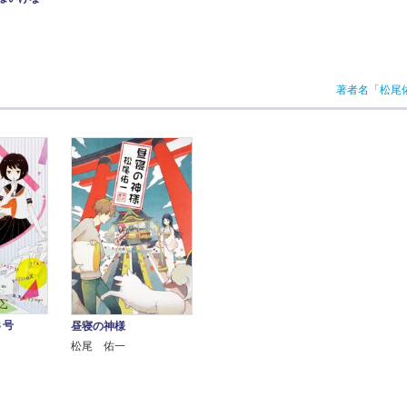
著者名「松尾
３号
昼寝の神様
松尾 佑一