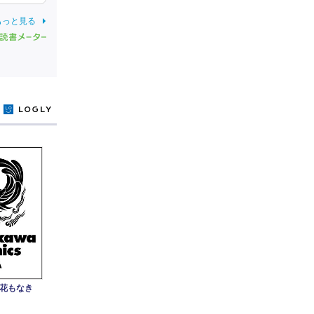
もっと見る
y
み花もなき