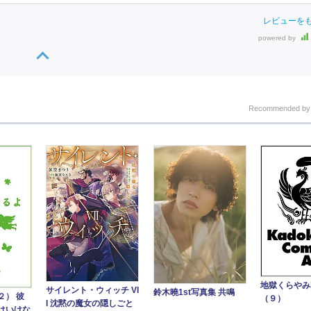
レビューを
powered by
Recommended b
地獄くらや
サイレント・ウィッチ VI
鈴木曉1st写真集 共鳴
２） 彼
（９）
I 沈黙の魔女の隠しごと
はいけな