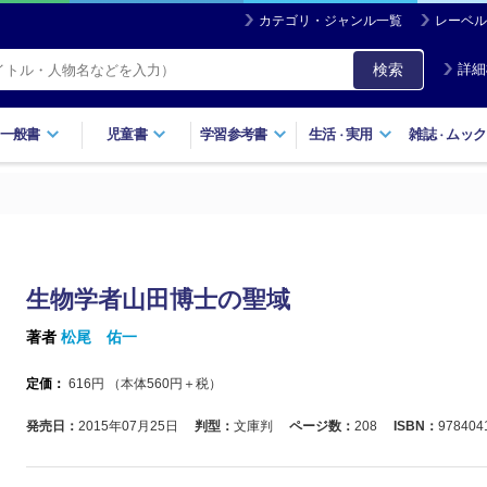
カテゴリ・ジャンル一覧
レーベル
検索
詳細
一般書
児童書
学習参考書
生活
実用
雑誌
ムック
・
・
生物学者山田博士の聖域
著者
松尾 佑一
定価：
616
円 （本体
560
円＋税）
発売日：
2015年07月25日
判型：
文庫判
ページ数：
208
ISBN：
978404