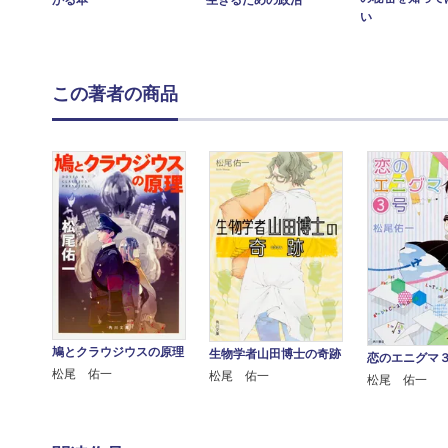
い
この著者の商品
鳩とクラウジウスの原理
生物学者山田博士の奇跡
恋のエニグマ
松尾 佑一
松尾 佑一
松尾 佑一