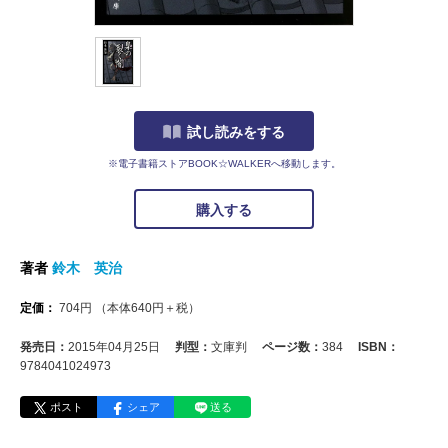
試し読みをする
※電子書籍ストアBOOK☆WALKERへ移動します。
購入する
著者
鈴木 英治
定価：
704
円
（本体
640
円＋税）
発売日：
2015年04月25日
判型：
文庫判
ページ数：
384
ISBN：
9784041024973
ポスト
シェア
送る