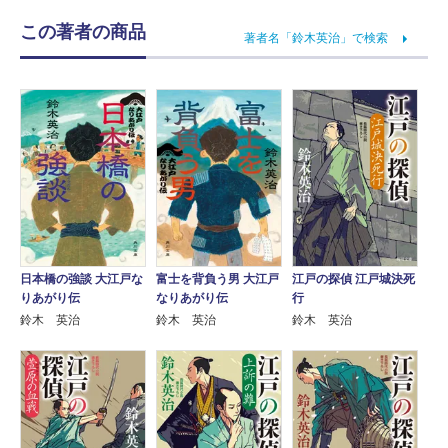
この著者の商品
著者名「鈴木英治」で検索
日本橋の強談 大江戸な
富士を背負う男 大江戸
江戸の探偵 江戸城決死
りあがり伝
なりあがり伝
行
鈴木 英治
鈴木 英治
鈴木 英治