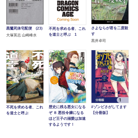
さよならが君を二度殺
黒鷺死体宅配便 (23)
不死を求める者、これ
す
を道士と呼ぶ 1
大塚英志 山崎峰水
黒井卓司
歴史に残る悪女になる
#ゾンビさがしてます
不死を求める者、これ
ぞ ８ 悪役令嬢になる
【分冊版】
を道士と呼ぶ
ほど王子の溺愛は加速
するようです！