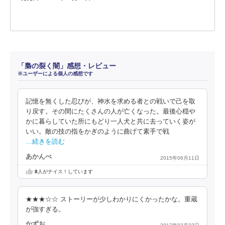
「梟の裂く闇」感想・レビュー
※ユーザーによる個人の感想です
記憶を無くした忍びが、神水を求める者との戦いで己を取
り戻す。その間にたくさんの人が亡くなった。最後心穏や
かに暮らしていた所にもどり一人犬と共に去っていく姿が
いい。敵の技の指をかぎのように曲げて素手で戦
…続きを読む
あかんべ
2015年06月11日
8
人がナイス！しています
★★★☆☆ ストーリーが少しわかりにくかったかな。重蔵
が強すぎる。
かずお