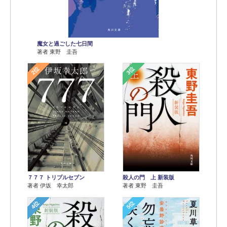
魔女と過ごした七日間
著者 東野 圭吾
2位
3位
７７７ トリプルセブン
殺人の門 上 新装版
著者 伊坂 幸太郎
著者 東野 圭吾
4位
5位