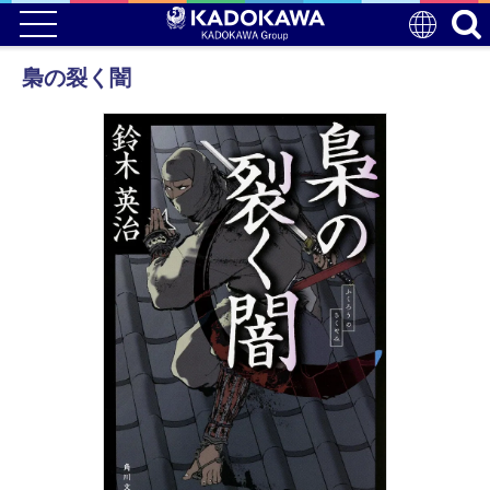
梟の裂く闇