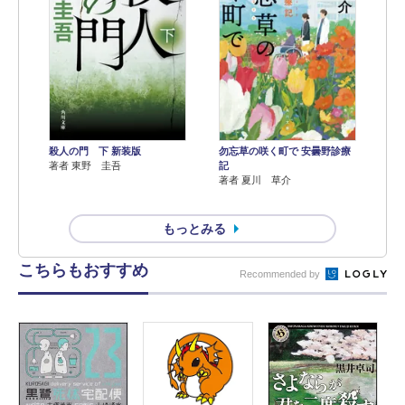
殺人の門 下 新装版
勿忘草の咲く町で 安曇野診療
著者 東野 圭吾
記
著者 夏川 草介
もっとみる
こちらもおすすめ
Recommended by