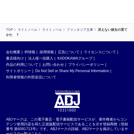
TOP
ライトノベル
ライトノベル
ファンタジア文庫
冴えない彼女の育て
かた ７
会社概要
IR情報
採用情報
広告について
ライセンスについて
書店様向け
法人様一括購入
KADOKAWAグループ
作品の利用について
お問い合わせ
プライバシーポリシー
サイトポリシー
Do Not Sell or Share My Personal Information
利用者情報の外部送信について
ABJマークは、この電子書店・電子書籍配信サービスが、著作権者からコン
テンツ使用許諾を得た正規版配信サービスであることを示す登録商標（登録
番号 第6091713号）です。ABJマークの詳細、ABJマークを掲示しているサ
ービスの一覧はこちら。