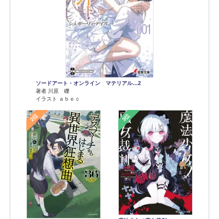
ソードアート・オンライン マテリアル…2
著者 川原 礫
イラスト ａｂｅｃ
2位
3位