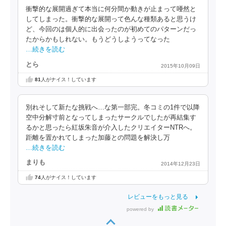
衝撃的な展開過ぎて本当に何分間か動きが止まって唖然と
してしまった。衝撃的な展開って色んな種類あると思うけ
ど、今回のは個人的に出会ったのが初めてのパターンだっ
たからかもしれない。もうどうしようってなった
…続きを読む
とら
2015年10月09日
81
人がナイス！しています
別れそして新たな挑戦へ…な第一部完。冬コミの1件で以降
空中分解寸前となってしまったサークルでしたが再結集す
るかと思ったら紅坂朱音が介入したクリエイターNTRへ。
距離を置かれてしまった加藤との問題を解決し万
…続きを読む
まりも
2014年12月23日
74
人がナイス！しています
レビューをもっと見る
powered by