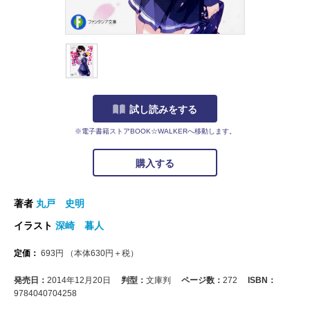
試し読みをする
※電子書籍ストアBOOK☆WALKERへ移動します。
購入する
著者
丸戸 史明
イラスト
深崎 暮人
定価：
693
円
（本体
630
円＋税）
発売日：
2014年12月20日
判型：
文庫判
ページ数：
272
ISBN：
9784040704258