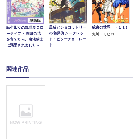
成恵の世界 （１１）
黒猫とショコラトリー
転生聖女の異世界スロ
の名探偵 シークレッ
ーライフ ～奇跡の花
丸川トモヒロ
ト・ビターチョコレー
を育てたら、魔法騎士
ト
に溺愛されました～
関連作品