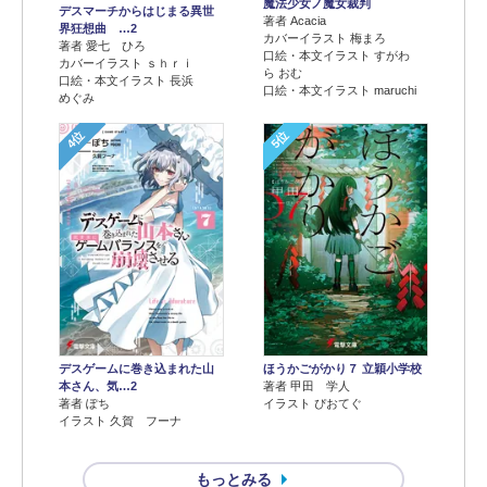
魔法少女ノ魔女裁判
デスマーチからはじまる異世
著者 Acacia
界狂想曲 …2
カバーイラスト 梅まろ
著者 愛七 ひろ
口絵・本文イラスト すがわ
カバーイラスト ｓｈｒｉ
ら おむ
口絵・本文イラスト 長浜
口絵・本文イラスト maruchi
めぐみ
4位
5位
デスゲームに巻き込まれた山
ほうかごがかり７ 立穎小学校
本さん、気…2
著者 甲田 学人
著者 ぽち
イラスト ぴおてぐ
イラスト 久賀 フーナ
もっとみる