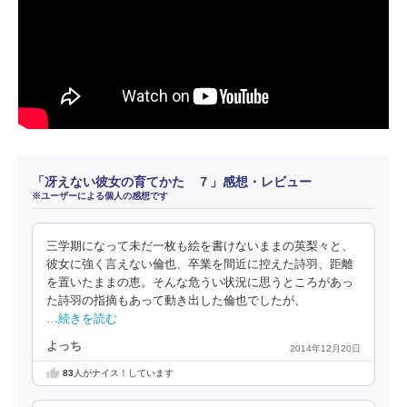
「冴えない彼女の育てかた ７」感想・レビュー
※ユーザーによる個人の感想です
三学期になって未だ一枚も絵を書けないままの英梨々と、
彼女に強く言えない倫也、卒業を間近に控えた詩羽、距離
を置いたままの恵。そんな危うい状況に思うところがあっ
た詩羽の指摘もあって動き出した倫也でしたが、
…続きを読む
よっち
2014年12月20日
83
人がナイス！しています