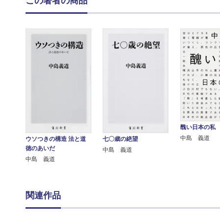
この著者の商品
醜い日本の私
中島 義道
ウソつきの構造 法と道
七〇歳の絶望
徳のあいだ
中島 義道
中島 義道
関連作品