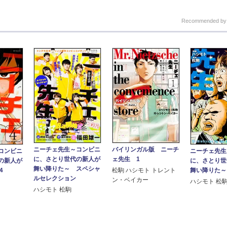
Recommended b
ニーチェ先生～コンビニ
バイリンガル版 ニーチ
コンビニ
ニーチェ先生
に、さとり世代の新人が
ェ先生 1
の新人が
に、さとり世
舞い降りた～ スペシャ
４
舞い降りた～
松駒 ハシモト トレント
ルセレクション
ン・ベイカー
ハシモト 松
ハシモト 松駒