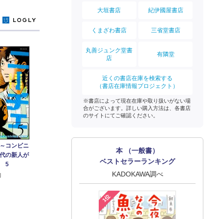
大垣書店
紀伊國屋書店
y
くまざわ書店
三省堂書店
丸善ジュンク堂書
有隣堂
店
近くの書店在庫を検索する
（書店在庫情報プロジェクト）
※書店によって現在在庫や取り扱いがない場
合がございます。詳しい購入方法は、各書店
のサイトにてご確認ください。
～コンビニ
本 （一般書）
代の新人が
ベストセラーランキング
 5
KADOKAWA調べ
駒
1位