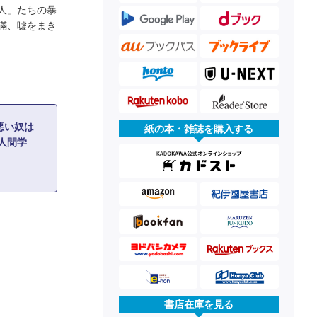
人」たちの暴
瞞、嘘をまき
悪い奴は
紙の本・雑誌を購入する
人間学
書店在庫を見る