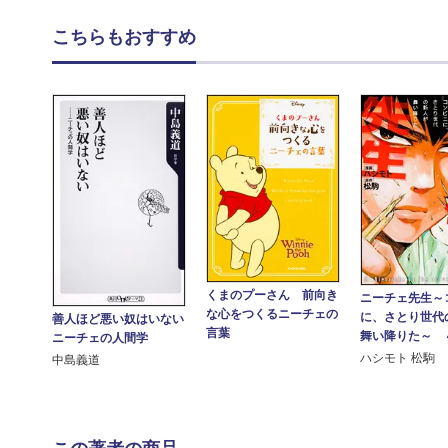
こちらもおすすめ
くまのプーさん 前向き
ニーチェ先生～
な心をつくるニーチェの
に、さとり世代
善人ほど悪い奴はいない
言葉
舞い降りた～ 
ニーチェの人間学
ハシモト 松駒
中島義道