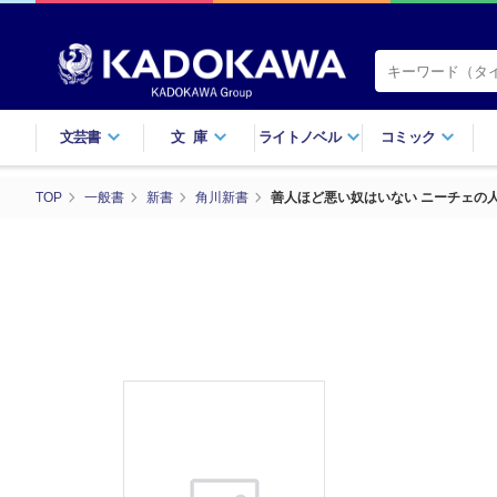
文芸書
文庫
ライトノベル
コミック
TOP
一般書
新書
角川新書
善人ほど悪い奴はいない ニーチェの