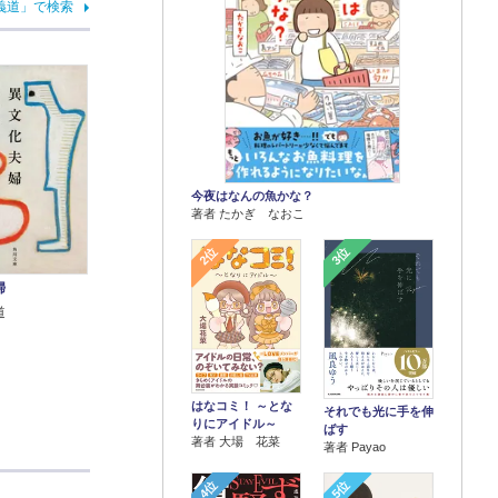
義道」で検索
今夜はなんの魚かな？
著者 たかぎ なおこ
2位
3位
婦
道
はなコミ！ ～とな
それでも光に手を伸
りにアイドル～
ばす
著者 大場 花菜
著者 Payao
4位
5位