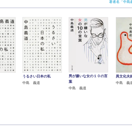
著者名「中島
男が嫌いな女の１０の言
うるさい日本の私
異文化夫
葉
中島 義道
中島 義
中島 義道