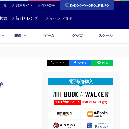
一覧
関連サイト
作品公募
KADOKAWA GROUP INFO
検索
新刊カレンダー
イベント情報
映像
ゲーム
グッズ
スクール
ポスト
シェア
送る
電子版を購入
学
8/20 23:59:59まで
SALE対象アイテム