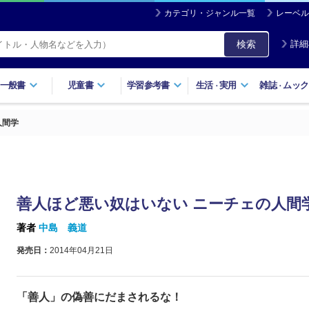
カテゴリ・ジャンル一覧
レーベル
検索
詳細
一般書
児童書
学習参考書
生活
実用
雑誌
ムック
・
・
人間学
善人ほど悪い奴はいない ニーチェの人間
著者
中島 義道
発売日：
2014年04月21日
「善人」の偽善にだまされるな！