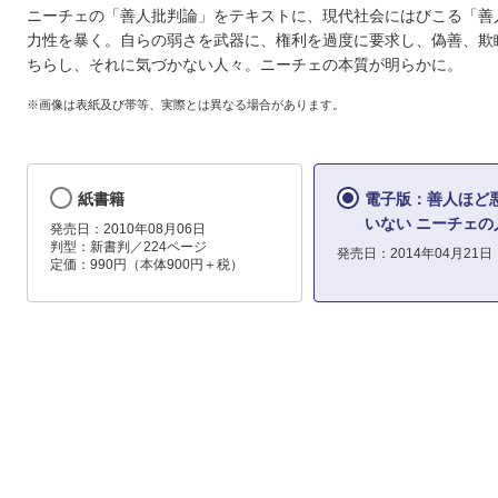
ニーチェの「善人批判論」をテキストに、現代社会にはびこる「善
力性を暴く。自らの弱さを武器に、権利を過度に要求し、偽善、欺
ちらし、それに気づかない人々。ニーチェの本質が明らかに。
※画像は表紙及び帯等、実際とは異なる場合があります。
紙書籍
電子版：善人ほど
いない ニーチェの
発売日：2010年08月06日
判型：新書判／224ページ
発売日：2014年04月21日
定価：990円（本体900円＋税）