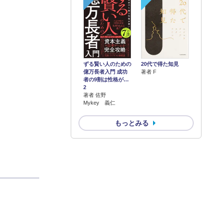
ずる賢い人のための
20代で得た知見
億万長者入門 成功
著者 F
者の9割は性格が…
2
著者 佐野
Mykey 義仁
もっとみる