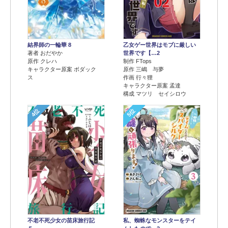
結界師の一輪華 8
乙女ゲー世界はモブに厳しい
著者 おだやか
世界です【…2
原作 クレハ
制作 FTops
キャラクター原案 ボダック
原作 三嶋 与夢
ス
作画 行々狸
キャラクター原案 孟達
構成 マツリ セイシロウ
4位
5位
不老不死少女の苗床旅行記
私、蜘蛛なモンスターをテイ