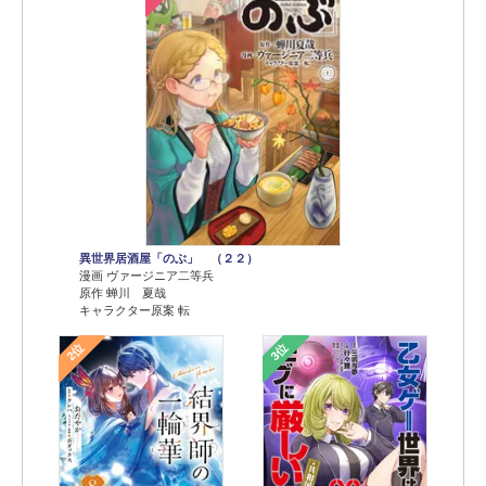
異世界居酒屋「のぶ」 （２２）
漫画 ヴァージニア二等兵
原作 蝉川 夏哉
キャラクター原案 転
2位
3位