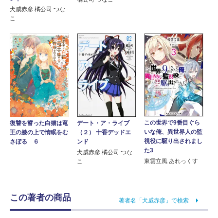
犬威赤彦 橘公司 つな
こ
この世界で9番目ぐら
デート・ア・ライブ
復讐を誓った白猫は竜
いな俺、異世界人の監
（２） 十香デッドエ
王の膝の上で惰眠をむ
視役に駆り出されまし
ンド
さぼる ６
た3
犬威赤彦 橘公司 つな
東雲立風 あれっくす
こ
この著者の商品
著者名「犬威赤彦」で検索