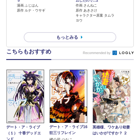
５
ムしたので…2
漫画 ふじはん
作画 さんねこ
原作 ルナ・ウサギ
原作 あきさけ
キャラクター原案 タムラ
ヨウ
もっとみる
こちらもおすすめ
Recommended by
デート・ア・ライブ16
デート・ア・ライブ
英雄様、ワケあり幼妻
狂三リフレイン
（１） 十香デッドエ
はいかがですか？ ２
ンド
橘公司 つなこ