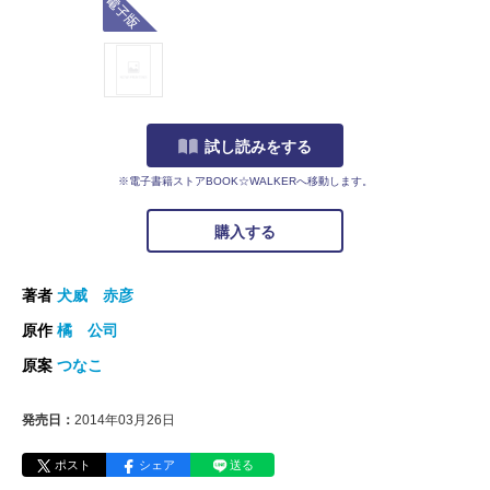
試し読みをする
※電子書籍ストアBOOK☆WALKERへ移動します。
購入する
著者
犬威 赤彦
原作
橘 公司
原案
つなこ
発売日：
2014年03月26日
ポスト
シェア
送る