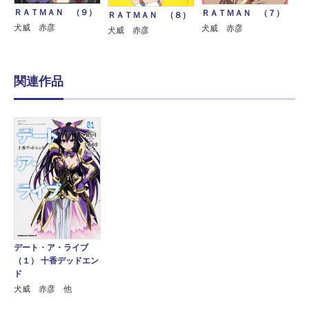
ＲＡＴＭＡＮ （９）
ＲＡＴＭＡＮ （７）
ＲＡＴＭＡＮ （８）
犬威 赤彦
犬威 赤彦
犬威 赤彦
関連作品
デート・ア・ライブ
（１） 十香デッドエン
ド
犬威 赤彦 他