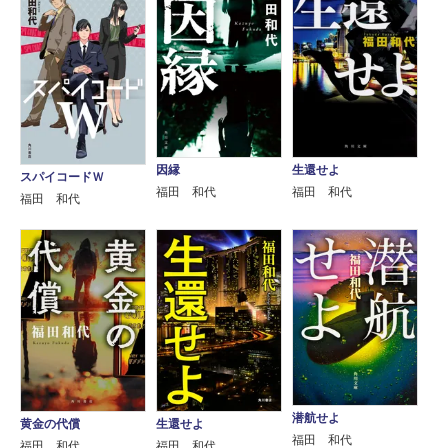
因縁
生還せよ
スパイコードＷ
福田 和代
福田 和代
福田 和代
潜航せよ
黄金の代償
生還せよ
福田 和代
福田 和代
福田 和代