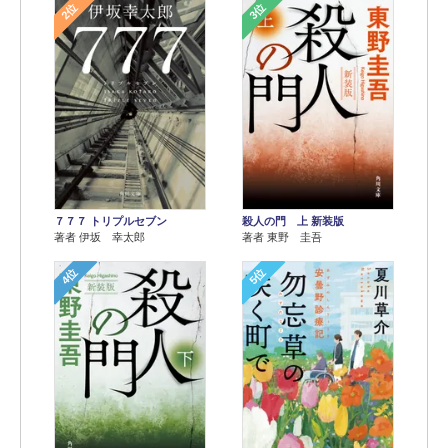
2位
3位
７７７ トリプルセブン
殺人の門 上 新装版
著者 伊坂 幸太郎
著者 東野 圭吾
4位
5位