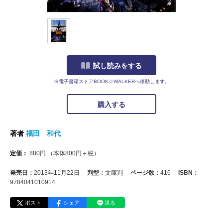
試し読みをする
※電子書籍ストアBOOK☆WALKERへ移動します。
購入する
著者
福田 和代
定価：
880
円
（本体
800
円＋税）
発売日：
2013年11月22日
判型：
文庫判
ページ数：
416
ISBN：
9784041010914
ポスト
シェア
送る