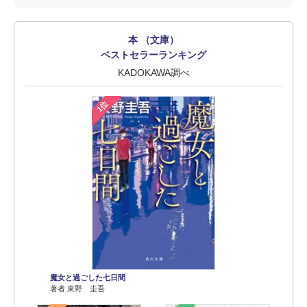
本 （文庫）
ベストセラーランキング
KADOKAWA調べ
1位
魔女と過ごした七日間
著者 東野 圭吾