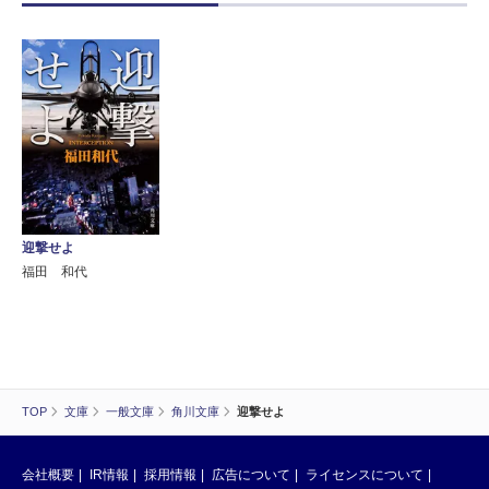
迎撃せよ
福田 和代
TOP
文庫
一般文庫
角川文庫
迎撃せよ
会社概要
IR情報
採用情報
広告について
ライセンスについて