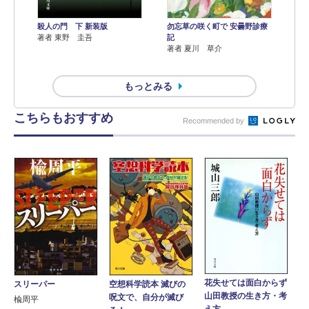
殺人の門 下 新装版
勿忘草の咲く町で 安曇野診療
著者 東野 圭吾
記
著者 夏川 草介
もっとみる
こちらもおすすめ
Recommended by
花失せては面白からず
スリーパー
空想科学読本 滅びの
山田教授の生き方・考
呪文で、自分が滅び
楡周平