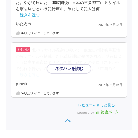
た。やがて届いた、30時間後に日本の主要都市にミサイル
を撃ち込むという犯行声明。果たして犯人は何
…続きを読む
いたろう
2020年05月03日
64
人がナイス！しています
北のミサイル発射に続いて、航空自衛隊岐阜基地
からミサイルを搭載したF-2戦闘機が略奪される。明後日２
４時に主要都市にミサイルを撃ち込むとのテロリストから
の犯行予告が。浮かび上がる元自衛官の影。『亡国のイ
…続きを読む
p.ntsk
2015年08月16日
54
人がナイス！しています
レビューをもっと見る
powered by