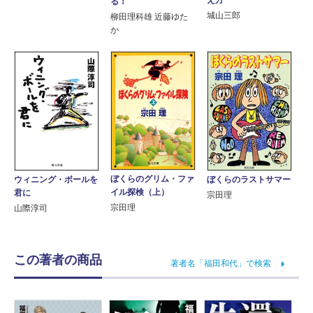
え方
る！
城山三郎
柳田理科雄 近藤ゆた
か
ぼくらのグリム・ファ
ウィニング・ボールを
ぼくらのラストサマー
イル探検（上）
君に
宗田理
宗田理
山際淳司
この著者の商品
著者名「福田和代」で検索