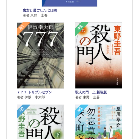
魔女と過ごした七日間
著者 東野 圭吾
2位
3位
７７７ トリプルセブン
殺人の門 上 新装版
著者 伊坂 幸太郎
著者 東野 圭吾
4位
5位