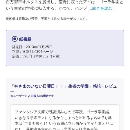
百万都市オルタスを脱出し、荒野に戻ったアイは、ゴーラ学園と
いう生者の学校に転入する。かつて、ハンプ
…続きを読む
※画像は表紙及び帯等、実際とは異なる場合があります。
紙書籍
発売日：2013年07月25日
判型：文庫判／304ページ
定価：596円（本体552円＋税）
「神さまのいない日曜日ＩＩＩ 生者の学園」感想・レビュ
ー
※ユーザーによる個人の感想です
ファンタジア文庫で既読済みなので再読。ゴーラ学園編。
いきなり学園モノになるからちょっとビビるよねwでも基
本は｢世界を救う｣という命題に立ち向かうアイと変わりは
なし。異能者を集めたゴーラ学園から脱出を目論