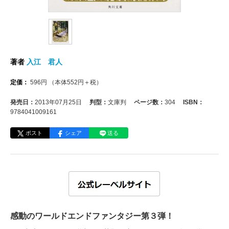
著者
入江 君人
定価：
596
円
（本体
552
円＋税）
発売日：
2013年07月25日
判型：
文庫判
ページ数：
304
ISBN：
9784041009161
ポスト
シェア
送る
感動のワールドエンドファンタジー第３弾！