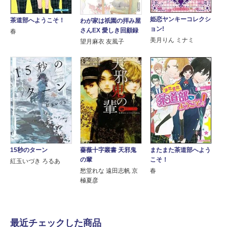
姫恋ヤンキーコレクシ
茶道部へようこそ！
わが家は祇園の拝み屋
ョン!
さんEX 愛しき回顧録
春
美月りん ミナミ
望月麻衣 友風子
15秒のターン
薔薇十字叢書 天邪鬼
またまた茶道部へよう
の輩
こそ！
紅玉いづき ろるあ
愁堂れな 遠田志帆 京
春
極夏彦
最近チェックした商品