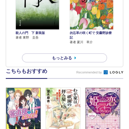
殺人の門 下 新装版
勿忘草の咲く町で 安曇野診療
著者 東野 圭吾
記
著者 夏川 草介
もっとみる
こちらもおすすめ
Recommended by