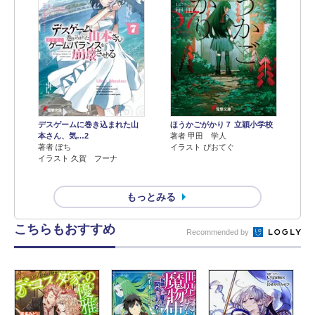
デスゲームに巻き込まれた山
ほうかごがかり７ 立穎小学校
本さん、気…2
著者 甲田 学人
著者 ぽち
イラスト ぴおてぐ
イラスト 久賀 フーナ
もっとみる
こちらもおすすめ
Recommended by