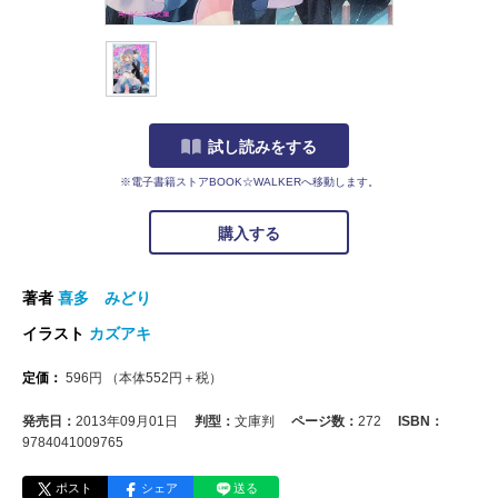
試し読みをする
※電子書籍ストアBOOK☆WALKERへ移動します。
購入する
著者
喜多 みどり
イラスト
カズアキ
定価：
596
円
（本体
552
円＋税）
発売日：
2013年09月01日
判型：
文庫判
ページ数：
272
ISBN：
9784041009765
ポスト
シェア
送る