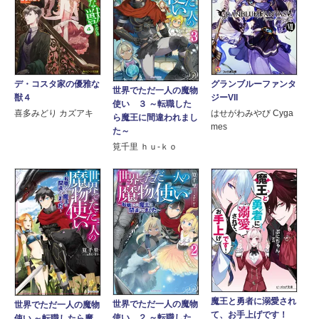
デ・コスタ家の優雅な
グランブルーファンタ
世界でただ一人の魔物
獣４
ジーVII
使い ３ ～転職した
喜多みどり カズアキ
はせがわみやび Cyga
ら魔王に間違われまし
mes
た～
筧千里 ｈｕ‐ｋｏ
魔王と勇者に溺愛され
世界でただ一人の魔物
世界でただ一人の魔物
て、お手上げです！
使い ２ ～転職した
使い ～転職したら魔