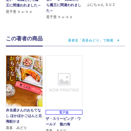
ぷにちゃん ＳＵＺ
ら魔王に間違われまし
王に間違われました～
た～
筧千里 ｈｕ‐ｋｏ
筧千里 ｈｕ‐ｋｏ
この著者の商品
著者名「喜多みどり」で検索
弁当屋さんのおもてな
電子版
し ほかほかごはんと北
ザ・スリーピング・ワ
海鮭かま
ールド 龍の海
喜多 みどり
喜多 みどり