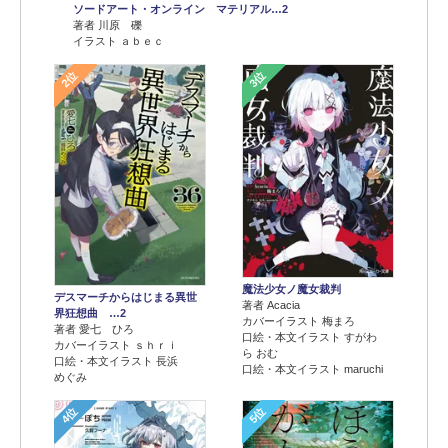
ソードアート・オンライン マテリアル…2
著者 川原 礫
イラスト ａｂｅｃ
2位
3位
魔法少女ノ魔女裁判
デスマーチからはじまる異世
著者 Acacia
界狂想曲 …2
カバーイラスト 梅まろ
著者 愛七 ひろ
口絵・本文イラスト すがわ
カバーイラスト ｓｈｒｉ
ら おむ
口絵・本文イラスト 長浜
口絵・本文イラスト maruchi
めぐみ
4位
5位