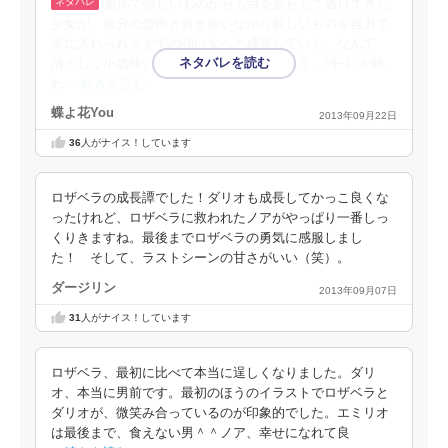
臆病で欲しいものからも目を反らして逃げてきた
少女が、自分の恐怖と向き合いながら欲しいものを自力で
手に入れられるまでの強い女へと成長していく。なんて
清々しく小気味いい読了感の良い物語だろう。ｼﾘｰｽﾞが終
わ
…続きを読む
蝶よ花You
2013年09月22日
36
人がナイス！しています
ロザベラの成長譚でした！ダリオも成長してかっこ良くな
ったけれど、ロザベラに救われたノアがやっぱり一番しっ
くりきますね。最後までロザベラの勇気に感服しまし
た！ そして、ラストシーンの甘さがいい（笑）。
ダージリン
2013年09月07日
31
人がナイス！しています
ロザベラ、最初に比べて本当に逞しくなりました。ダリ
オ、本当に男前です。最初のほうのイラストでロザベラと
ダリオが、微笑み合っているのが印象的でした。エミリオ
は最後まで、食えない男＾＾ノア、幸せになれて良