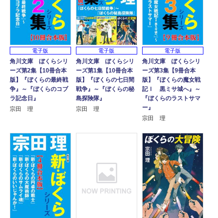
電子版
電子版
電子版
角川文庫 ぼくらシリ
角川文庫 ぼくらシリ
角川文庫 ぼくらシリ
ーズ第2集【10冊合本
ーズ第1集【10冊合本
ーズ第3集【9冊合本
版】『ぼくらの最終戦
版】『ぼくらの七日間
版】『ぼくらの魔女戦
争』～『ぼくらのコブ
戦争』～『ぼくらの秘
記Ｉ 黒ミサ城へ』～
ラ記念日』
島探険隊』
『ぼくらのラストサマ
ー』
宗田 理
宗田 理
宗田 理