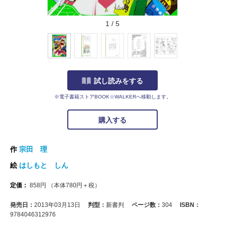
1
/
5
試し読みをする
※電子書籍ストアBOOK☆WALKERへ移動します。
購入する
作
宗田 理
絵
はしもと しん
定価：
858
円
（本体
780
円＋税）
発売日：
2013年03月13日
判型：
新書判
ページ数：
304
ISBN：
9784046312976