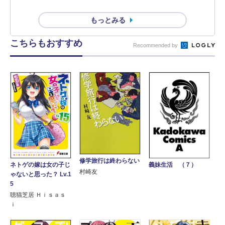
もっとみる
こちらもおすすめ
Recommended by
修学旅行は終わらない
ネトゲの嫁は女の子じ
義妹生活 （７）
村崎友
ゃないと思った？ Lv.1
5
聴猫芝居 Ｈｉｓａｓ
ｉ