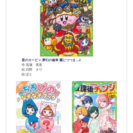
星のカービィ 夢幻の歯車 霧につつま…2
作 高瀬 美恵
絵 苅野 タウ
絵 ぽと
2位
3位