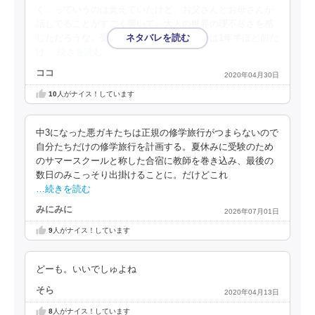
く…っていうのは覚えていたけど、お父さんとお母さんが
話してることがすごく響いて。大人の世界の理不尽さを感
じただろうな。受験でひぃひぃしていたのは1年半ほど前だ
け
…続きを読む
ココ
2020年04月30日
10
人がナイス！しています
中3になった悪ガキたちは正規の修学旅行がつまらないので
自分たちだけの修学旅行を計画する。夏休みに受験のため
のサマースクールと称した合宿に教師を巻き込み、最後の
数日のみこっそり出掛けることに。だけどこれ
…続きを読む
みにみに
2026年07月01日
9
人がナイス！しています
どーも。いいでしゅよね
そら
2020年04月13日
8
人がナイス！しています