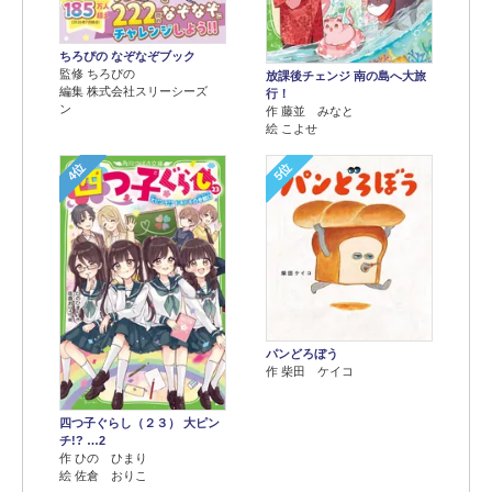
ちろぴの なぞなぞブック
監修 ちろぴの
放課後チェンジ 南の島へ大旅
編集 株式会社スリーシーズ
行！
ン
作 藤並 みなと
絵 こよせ
4位
5位
パンどろぼう
作 柴田 ケイコ
四つ子ぐらし（２３） 大ピン
チ!? …2
作 ひの ひまり
絵 佐倉 おりこ