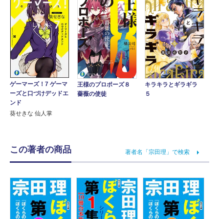
ゲーマーズ！7 ゲーマ
王様のプロポーズ８
キラキラとギラギラ
ーズと口づけデッドエ
薔薇の使徒
５
ンド
葵せきな 仙人掌
この著者の商品
著者名「宗田理」で検索