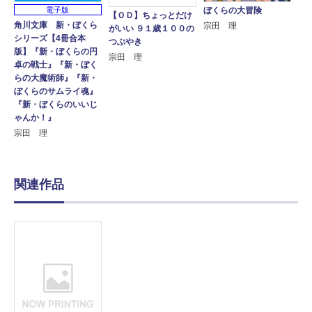
ぼくらの大冒険
電子版
【ＯＤ】ちょっとだけ
角川文庫 新・ぼくら
宗田 理
がいい ９１歳１００の
シリーズ【4冊合本
つぶやき
版】『新・ぼくらの円
宗田 理
卓の戦士』『新・ぼく
らの大魔術師』『新・
ぼくらのサムライ魂』
『新・ぼくらのいいじ
ゃんか！』
宗田 理
関連作品