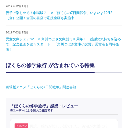
2019年12月11日
親子で楽しめる！劇場版アニメ「ぼくらの7日間戦争」いよいよ12/13
（金）公開！全国の書店で応援企画も実施中！
2018年03月15日
児童文庫シェアNo.1※ 角川つばさ文庫創刊10周年！ 感謝の気持ちを込め
て、記念企画を続々スタート！「角川つばさ文庫小説賞」受賞者も同時発
表！
ぼくらの修学旅行 が含まれている特集
劇場版アニメ『ぼくらの7日間戦争』関連書籍
「ぼくらの修学旅行」感想・レビュー
※ユーザーによる個人の感想です
再読。感情が忙しい話でした。英治が大阪に行