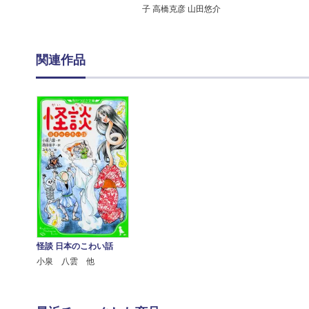
子 高橋克彦 山田悠介
関連作品
怪談 日本のこわい話
小泉 八雲 他