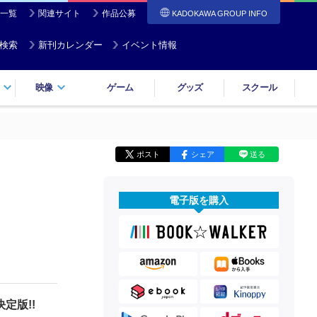
一覧
関連サイト
作品公募
KADOKAWA GROUP INFO
検索
新刊カレンダー
イベント情報
映像
ゲーム
グッズ
スクール
ポスト
シェア
送る
電子版を購入
定版!!