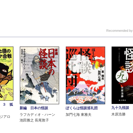
Recommended b
 ３ 狐
九十九怪談 
新編 日本の怪談
ぼくらは怪談巡礼団
木原浩勝
ラフカディオ・ハーン
加門七海 東雅夫
ンジアロ
池田雅之 長尾敦子