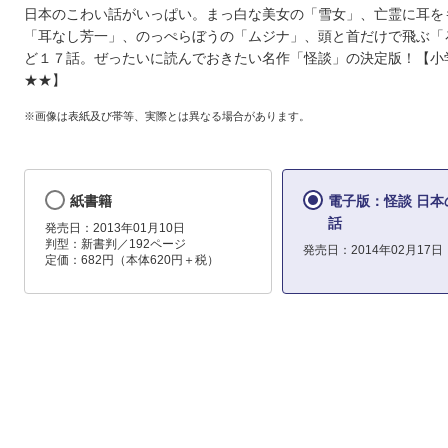
日本のこわい話がいっぱい。まっ白な美女の「雪女」、亡霊に耳を
「耳なし芳一」、のっぺらぼうの「ムジナ」、頭と首だけで飛ぶ「
ど１７話。ぜったいに読んでおきたい名作「怪談」の決定版！【
★★】
※画像は表紙及び帯等、実際とは異なる場合があります。
紙書籍
電子版：怪談 日本
話
発売日：2013年01月10日
判型：新書判／192ページ
発売日：2014年02月17日
定価：682円（本体620円＋税）