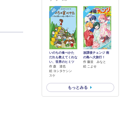
4位
5位
いのちの食べかた
放課後チェンジ 南
だれも教えてくれな
の島へ大旅行！
い、世界のヒミツ
作 藤並 みなと
作 森 達也
絵 こよせ
絵 ヨシタケシン
スケ
もっとみる