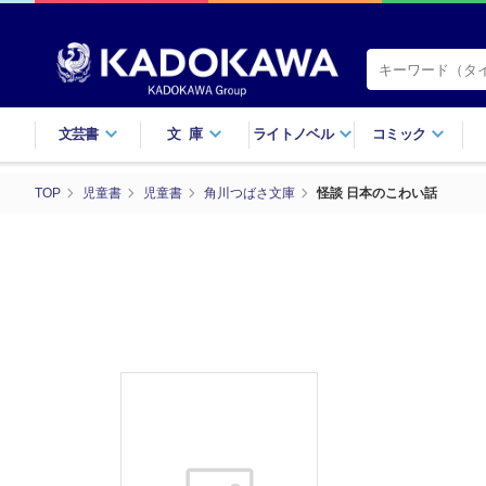
文芸書
文庫
ライトノベル
コミック
TOP
児童書
児童書
角川つばさ文庫
怪談 日本のこわい話