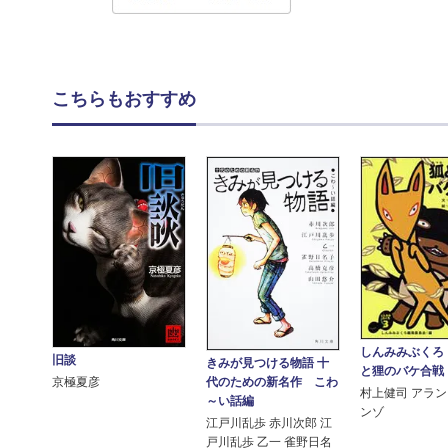
こちらもおすすめ
しんみみぶくろ
旧談
きみが見つける物語 十
と狸のバケ合戦
代のための新名作 こわ
京極夏彦
村上健司 アラ
～い話編
ンゾ
江戸川乱歩 赤川次郎 江
戸川乱歩 乙一 雀野日名