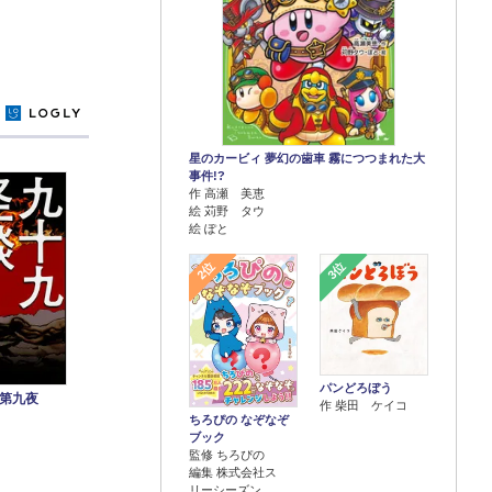
y
星のカービィ 夢幻の歯車 霧につつまれた大
事件!?
作 高瀬 美恵
絵 苅野 タウ
絵 ぽと
2位
3位
パンどろぼう
第九夜
作 柴田 ケイコ
ちろぴの なぞなぞ
ブック
監修 ちろぴの
編集 株式会社ス
リーシーズン