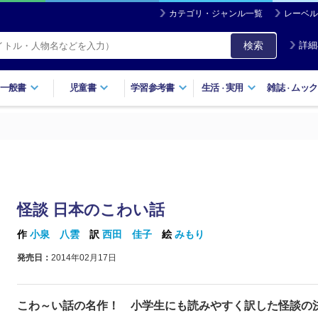
カテゴリ・ジャンル一覧
レーベル
検索
詳細
一般書
児童書
学習参考書
生活
実用
雑誌
ムック
・
・
怪談 日本のこわい話
作
小泉 八雲
訳
西田 佳子
絵
みもり
発売日：
2014年02月17日
こわ～い話の名作！ 小学生にも読みやすく訳した怪談の決