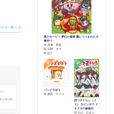
ックス一覧へ
星のカービィ 夢幻の歯車 霧につつまれた大
事件!?
作 高瀬 美恵
絵 苅野 タウ
絵 ぽと
2位
3位
パンどろぼう
い。
作 柴田 ケイコ
5年11月14日
四つ子ぐらし（２
３） 大ピンチ!? ド
キドキの参観日
作 ひの ひまり