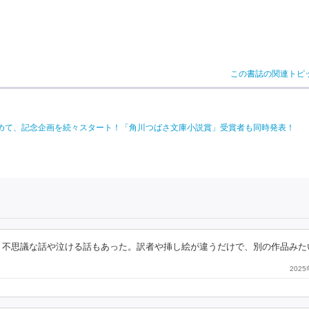
この書誌の関連トピ
を込めて、記念企画を続々スタート！「角川つばさ文庫小説賞」受賞者も同時発表！
、不思議な話や泣ける話もあった。訳者や挿し絵が違うだけで、別の作品みた
202