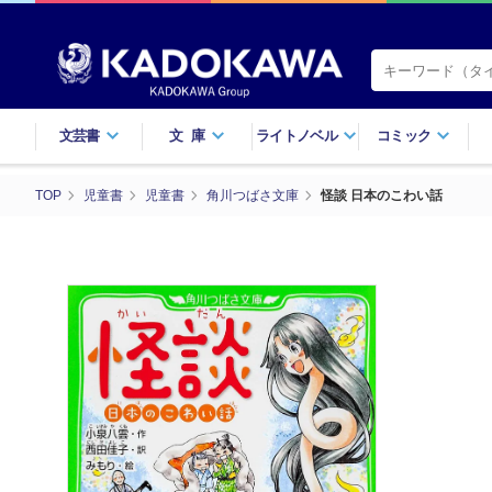
文芸書
文庫
ライトノベル
コミック
TOP
児童書
児童書
角川つばさ文庫
怪談 日本のこわい話