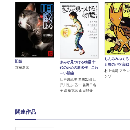
しんみみぶくろ
旧談
きみが見つける物語 十
と狸のバケ合戦
代のための新名作 こわ
京極夏彦
村上健司 アラ
～い話編
ンゾ
江戸川乱歩 赤川次郎 江
戸川乱歩 乙一 雀野日名
子 高橋克彦 山田悠介
関連作品