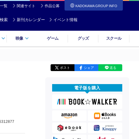
一覧
関連サイト
作品公募
KADOKAWA GROUP INFO
検索
新刊カレンダー
イベント情報
映像
ゲーム
グッズ
スクール
ポスト
シェア
送る
電子版を購入
6312877