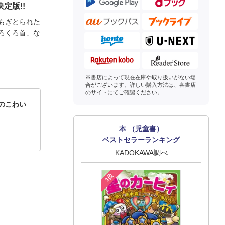
定版!!
もぎとられた
ろくろ首」な
※書店によって現在在庫や取り扱いがない場
合がございます。詳しい購入方法は、各書店
のサイトにてご確認ください。
のこわい
本 （児童書）
ベストセラーランキング
KADOKAWA調べ
1位