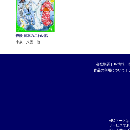
怪談 日本のこわい話
小泉 八雲 他
会社概要
IR情報
作品の利用について
ABJマーク
サービスであ