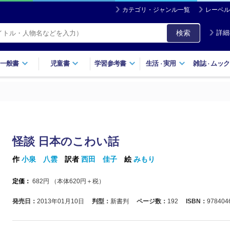
カテゴリ・ジャンル一覧
レーベル
検索
詳細
一般書
児童書
学習参考書
生活
実用
雑誌
ムック
・
・
怪談 日本のこわい話
作
小泉 八雲
訳者
西田 佳子
絵
みもり
定価：
682
円 （本体
620
円＋税）
発売日：
2013年01月10日
判型：
新書判
ページ数：
192
ISBN：
978404