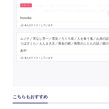
★★★☆☆ 朝ドラがきっかけで手に取った。怪談以
ら」が好き。「雪女」は小学生の頃に何度も読んだが、約束を
honoka
4
人がナイス！しています
ムジナ／耳なし芳一／雪女／ろくろ首／人を食う鬼／お貞の話
うばざくら／えんま大王／黄金の鯉／鳥取のふとんの話／鏡の
あや
3
人がナイス！しています
こちらもおすすめ