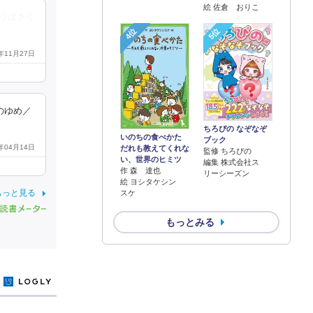
絵 佐倉 おりこ
うばざく
4位
5位
5年11月27日
のゆめ／
ちろぴの なぞなぞ
いのちの食べかた
ブック
5年04月14日
だれも教えてくれな
監修 ちろぴの
い、世界のヒミツ
編集 株式会社ス
作 森 達也
リーシーズン
絵 ヨシタケシン
もっと見る
スケ
もっとみる
y