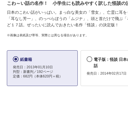
こわ～い話の名作！ 小学生にも読みやすく訳した怪談の決
日本のこわい話がいっぱい。まっ白な美女の「雪女」、亡霊に耳を
「耳なし芳一」、のっぺらぼうの「ムジナ」、頭と首だけで飛ぶ「
ど１７話。ぜったいに読んでおきたい名作「怪談」の決定版！
※画像は表紙及び帯等、実際とは異なる場合があります。
紙書籍
電子版：怪談 日本
話
発売日：2013年01月10日
判型：新書判／192ページ
発売日：2014年02月17日
定価：682円（本体620円＋税）