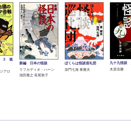
 ３ 狐
九十九怪談 
新編 日本の怪談
ぼくらは怪談巡礼団
木原浩勝
ラフカディオ・ハーン
加門七海 東雅夫
ンジアロ
池田雅之 長尾敦子