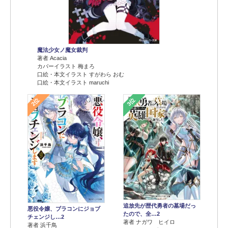
魔法少女ノ魔女裁判
著者 Acacia
カバーイラスト 梅まろ
口絵・本文イラスト すがわら おむ
口絵・本文イラスト maruchi
2位
3位
追放先が歴代勇者の墓場だっ
悪役令嬢、ブラコンにジョブ
たので、全…2
チェンジし…2
著者 ナガワ ヒイロ
著者 浜千鳥