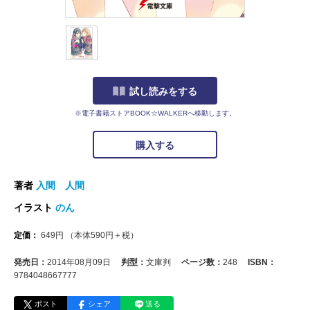
試し読みをする
※電子書籍ストアBOOK☆WALKERへ移動します。
購入する
著者
入間 人間
イラスト
のん
定価：
649
円
（本体
590
円＋税）
発売日：
2014年08月09日
判型：
文庫判
ページ数：
248
ISBN：
9784048667777
ポスト
シェア
送る