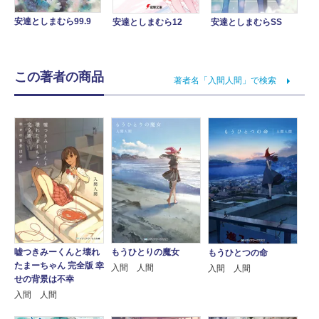
安達としまむら99.9
安達としまむらSS
安達としまむら12
この著者の商品
著者名「入間人間」で検索
嘘つきみーくんと壊れ
もうひとりの魔女
もうひとつの命
たまーちゃん 完全版 幸
入間 人間
入間 人間
せの背景は不幸
入間 人間