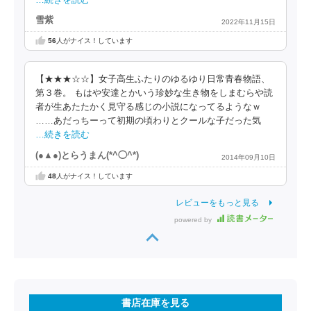
雪紫
2022年11月15日
56
人がナイス！しています
【★★★☆☆】女子高生ふたりのゆるゆり日常青春物語、
第３巻。 もはや安達とかいう珍妙な生き物をしまむらや読
者が生あたたかく見守る感じの小説になってるようなｗ
……あだっちーって初期の頃わりとクールな子だった気
…続きを読む
(●▲●)とらうまん(*^◯^*)
2014年09月10日
48
人がナイス！しています
レビューをもっと見る
powered by
書店在庫を見る