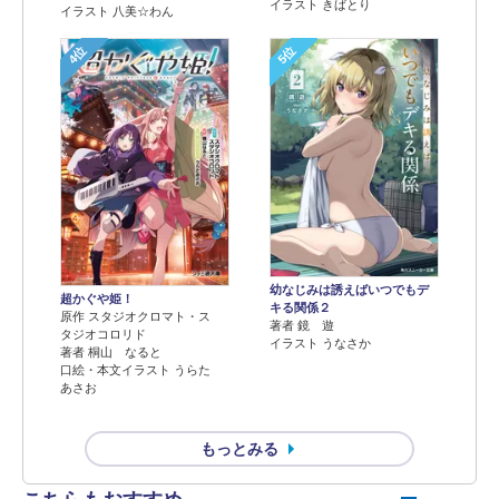
イラスト きばとり
イラスト 八美☆わん
4位
5位
幼なじみは誘えばいつでもデ
超かぐや姫！
キる関係２
原作 スタジオクロマト・ス
著者 鏡 遊
タジオコロリド
イラスト うなさか
著者 桐山 なると
口絵・本文イラスト うらた
あさお
もっとみる