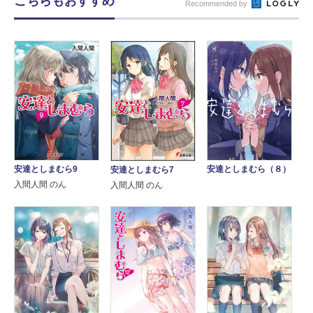
こちらもおすすめ
Recommended by
安達としまむら9
安達としまむら（８）
安達としまむら7
入間人間 のん
入間人間 のん