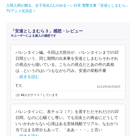
入間人間が贈る、女子高生2人のゆる～い日常 電撃文庫『安達としまむら』
TVアニメ化決定！
「安達としまむら３」感想・レビュー
※ユーザーによる個人の感想です
バレンタイン編。今回は大部分が、バレンタインまでの10
日間という、同じ期間の出来事を安達としまむらそれぞれ
の視点から描いている。こちらの視点だとあの件の真相
は…というのはいつもながら巧み。安達の挙動不審
…続きを読む
T.Y.
2014年08月09日
62
人がナイス！しています
バレンタインに、友チョコ（？）を渡すただそれだけの10
日間。なのに心騒ぐし尊い。でも旧友との再会にどうして
いいかわからない心境はある意味残酷でリアル、なおかつ
当てはまる部分もあって、「ああ・・・」と言い
…続きを読む