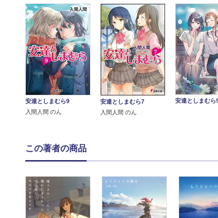
安達としまむら9
安達としまむら9
安達としまむら7
入間人間 のん
入間人間 のん
この著者の商品