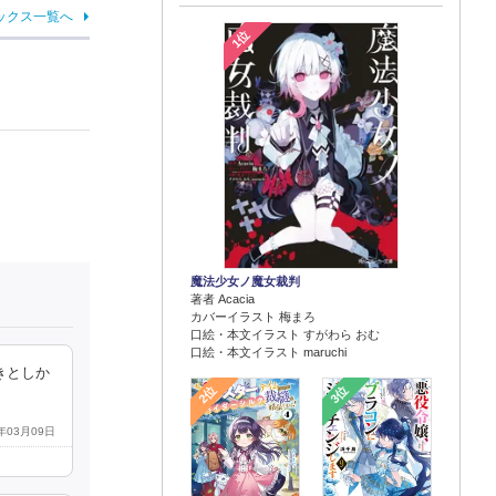
ックス一覧へ
1位
魔法少女ノ魔女裁判
著者 Acacia
カバーイラスト 梅まろ
口絵・本文イラスト すがわら おむ
口絵・本文イラスト maruchi
きとしか
2位
3位
3年03月09日