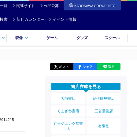
一覧
関連サイト
作品公募
KADOKAWA GROUP INFO
検索
新刊カレンダー
イベント情報
映像
ゲーム
グッズ
スクール
ポスト
シェア
送る
書店在庫を見る
大垣書店
紀伊國屋書店
くまざわ書店
三省堂書店
8914215
丸善ジュンク堂書
有隣堂
店