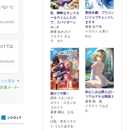
いないと
悪役令嬢、ブラコン
私、蜘蛛なモンスタ
にジョブチェンジし
ーをテイムしたの
ます９
で、スパイダーシ
6年12月28日
著者 浜千鳥
ル…2
イラスト 八美☆
著者 あきさけ
わん
イラスト タム
ラ ヨウ
わけでは
4位
5位
5年05月26日
もっと見る
幼なじみは誘えばい
超かぐや姫！
つでもデキる関係２
原作 スタジオク
著者 鏡 遊
ロマト・スタジオ
イラスト うなさ
コロリド
か
著者 桐山 なる
と
y
口絵・本文イラス
ト うらたあさお