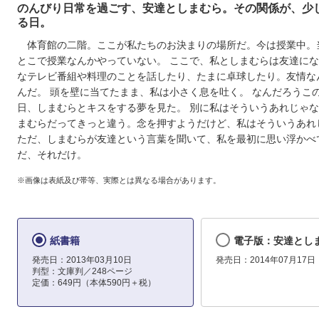
のんびり日常を過ごす、安達としまむら。その関係が、少
る日。
体育館の二階。ここが私たちのお決まりの場所だ。今は授業中。
とこで授業なんかやっていない。 ここで、私としまむらは友達に
なテレビ番組や料理のことを話したり、たまに卓球したり。友情な
んだ。 頭を壁に当てたまま、私は小さく息を吐く。 なんだろうこ
日、しまむらとキスをする夢を見た。 別に私はそういうあれじゃ
まむらだってきっと違う。念を押すようだけど、私はそういうあれ
ただ、しまむらが友達という言葉を聞いて、私を最初に思い浮かべ
だ、それだけ。
※画像は表紙及び帯等、実際とは異なる場合があります。
紙書籍
電子版：安達とし
発売日：2013年03月10日
発売日：2014年07月17日
判型：文庫判／248ページ
定価：649円（本体590円＋税）