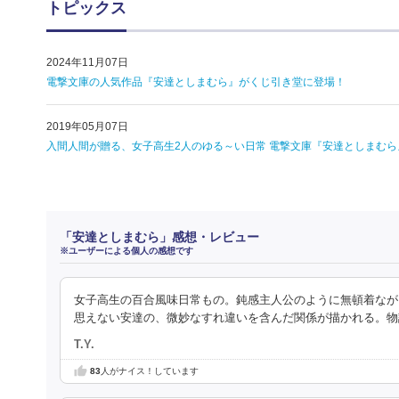
トピックス
2024年11月07日
電撃文庫の人気作品『安達としまむら』がくじ引き堂に登場！
2019年05月07日
入間人間が贈る、女子高生2人のゆる～い日常 電撃文庫『安達としまむら
「安達としまむら」感想・レビュー
※ユーザーによる個人の感想です
女子高生の百合風味日常もの。鈍感主人公のように無頓着なが
思えない安達の、微妙なすれ違いを含んだ関係が描かれる。物
T.Y.
83
人がナイス！しています