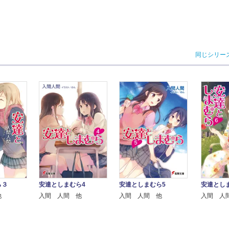
同じシリー
ら３
安達としまむら4
安達としまむら5
安達とし
他
入間 人間 他
入間 人間 他
入間 人