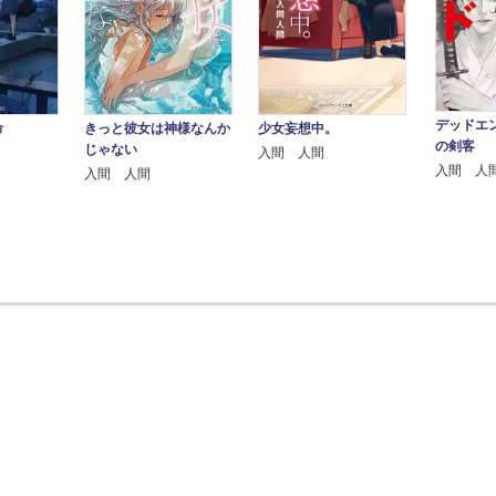
デッドエ
命
きっと彼女は神様なんか
少女妄想中。
の剣客
じゃない
入間 人間
入間 人
入間 人間