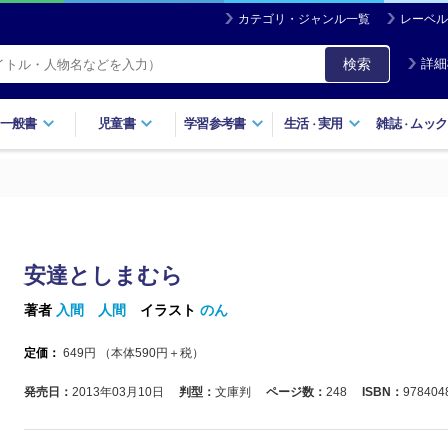
カテゴリ・ジャンル一覧
レーベル
検索
詳細
一般書
児童書
学習参考書
生活
実用
雑誌
ムック
・
・
安達としまむら
著者
入間 人間
イラスト
のん
定価：
649
円 （本体
590
円＋税）
発売日：
2013年03月10日
判型：
文庫判
ページ数：
248
ISBN：
978404