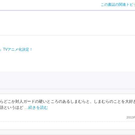
この書誌の関連トピ
』TVアニメ化決定！
らどこか対人ガードの硬いところのあるしまむらと、しまむらのことを大好
語というほど
…続きを読む
201