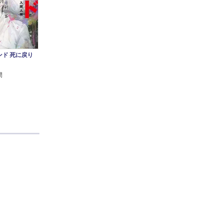
ンド 死に戻り
間