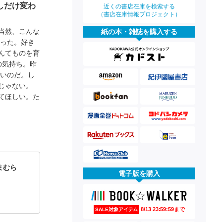
しだけ変わ
近くの書店在庫を検索する
（書店在庫情報プロジェクト）
当然、こんな
紙の本・雑誌を購入する
なった。好き
んてものを育
の気持ち。昨
ないのだ。し
じゃない。
てほしい。た
まむら
電子版を購入
8/13 23:59:59まで
SALE対象アイテム