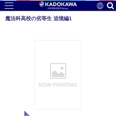
魔法科高校の劣等生 追憶編1
電子版