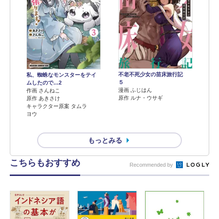
不老不死少女の苗床旅行記
私、蜘蛛なモンスターをテイ
５
ムしたので…2
漫画 ふじはん
作画 さんねこ
原作 ルナ・ウサギ
原作 あきさけ
キャラクター原案 タムラ
ヨウ
もっとみる
こちらもおすすめ
Recommended by