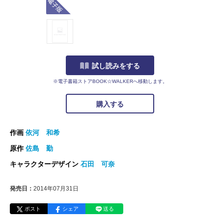
試し読みをする
※電子書籍ストアBOOK☆WALKERへ移動します。
購入する
作画
依河 和希
原作
佐島 勤
キャラクターデザイン
石田 可奈
発売日：
2014年07月31日
ポスト
シェア
送る