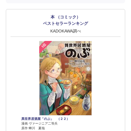
本 （コミック）
ベストセラーランキング
KADOKAWA調べ
1位
異世界居酒屋「のぶ」 （２２）
漫画 ヴァージニア二等兵
原作 蝉川 夏哉