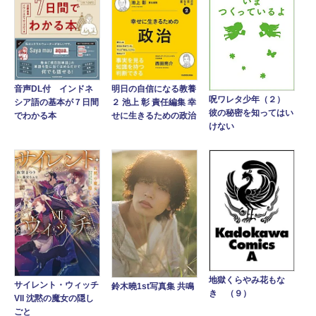
音声DL付 インドネ
明日の自信になる教養
呪ワレタ少年（２）
シア語の基本が７日間
２ 池上 彰 責任編集 幸
彼の秘密を知ってはい
でわかる本
せに生きるための政治
けない
地獄くらやみ花もな
サイレント・ウィッチ
鈴木曉1st写真集 共鳴
き （９）
VII 沈黙の魔女の隠し
ごと