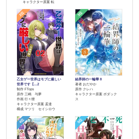
キャラクター原案 転
2位
3位
乙女ゲー世界はモブに厳しい
結界師の一輪華 8
世界です【…2
著者 おだやか
制作 FTops
原作 クレハ
原作 三嶋 与夢
キャラクター原案 ボダック
作画 行々狸
ス
キャラクター原案 孟達
構成 マツリ セイシロウ
4位
5位