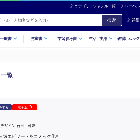
カテゴリ・ジャンル一覧
レーベル
検索
詳細
一般書
児童書
学習参考書
生活
実用
雑誌
ムック
・
・
の一覧
をする
電子版
デザイン 石田 可奈
気エピソードをコミック化!!