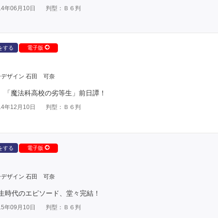
4年06月10日
判型：Ｂ６判
をする
電子版
デザイン 石田 可奈
? 「魔法科高校の劣等生」前日譚！
4年12月10日
判型：Ｂ６判
をする
電子版
デザイン 石田 可奈
生時代のエピソード、堂々完結！
5年09月10日
判型：Ｂ６判