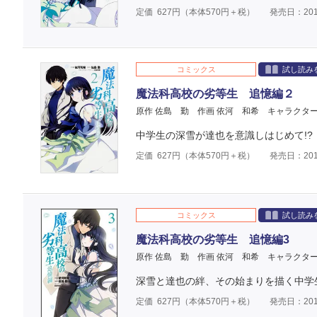
定価
627
円（本体
570
円＋税）
発売日：201
コミックス
試し読み
魔法科高校の劣等生 追憶編２
原作 佐島 勤
作画 依河 和希
キャラクター
中学生の深雪が達也を意識しはじめて!
定価
627
円（本体
570
円＋税）
発売日：201
コミックス
試し読み
魔法科高校の劣等生 追憶編3
原作 佐島 勤
作画 依河 和希
キャラクター
深雪と達也の絆、その始まりを描く中学
定価
627
円（本体
570
円＋税）
発売日：201