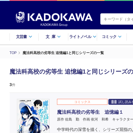
文芸書
文庫
ライトノベル
コミック
TOP
魔法科高校の劣等生 追憶編1と同じシリーズの一覧
魔法科高校の劣等生 追憶編1と同じシリーズ
3
件
コミックス
試し読み
魔法科高校の劣等生 追憶編１
原作 佐島 勤
作画 依河 和希
キャラクター
中学時代の深雪を描く、シリーズ屈指の人