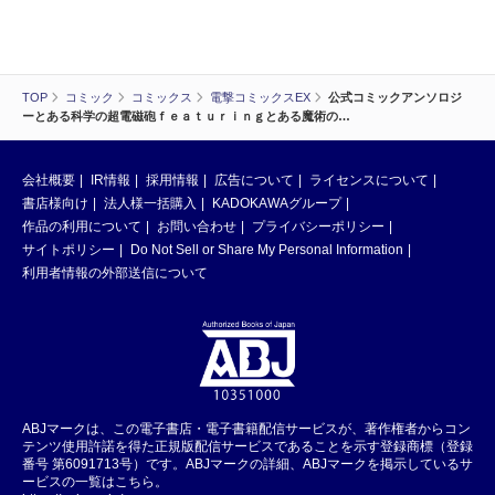
TOP
コミック
コミックス
電撃コミックスEX
公式コミックアンソロジ
ーとある科学の超電磁砲ｆｅａｔｕｒｉｎｇとある魔術の…
会社概要
IR情報
採用情報
広告について
ライセンスについて
書店様向け
法人様一括購入
KADOKAWAグループ
作品の利用について
お問い合わせ
プライバシーポリシー
サイトポリシー
Do Not Sell or Share My Personal Information
利用者情報の外部送信について
ABJマークは、この電子書店・電子書籍配信サービスが、著作権者からコン
テンツ使用許諾を得た正規版配信サービスであることを示す登録商標（登録
番号 第6091713号）です。ABJマークの詳細、ABJマークを掲示しているサ
ービスの一覧はこちら。