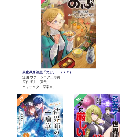
異世界居酒屋「のぶ」 （２２）
漫画 ヴァージニア二等兵
原作 蝉川 夏哉
キャラクター原案 転
2位
3位