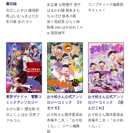
書目録
コンプティーク編集部
矢立肇 公野櫻子 雪子
Ｎａｖｅｌ
犬江しんすけ 鎌池和
はるかわ陽 柑奈まち
馬 はいむらきよたか
ちゃげぴ 坂本小夜
冬川基 きの サト
加々見絵里 ひらく椥
秋尾 van はやせれく n
ui 室田雄平
東亰ザナドゥ 電撃コ
おそ松さん公式アンソ
おそ松さん公式アンソ
ミックアンソロジー
ロジーコミック 【ケ
ロジーコミック 【呑
モケモ】
んだくれ】
さがら梨々 櫻太助 大
川ぶくぶ ほか 日本フ
おそ松さん製作委員会
おそ松さん製作委員会
ァルコム
赤塚不二夫（『おそ松
赤塚不二夫（『おそ松
くん』） ジーン編集
くん』）
部