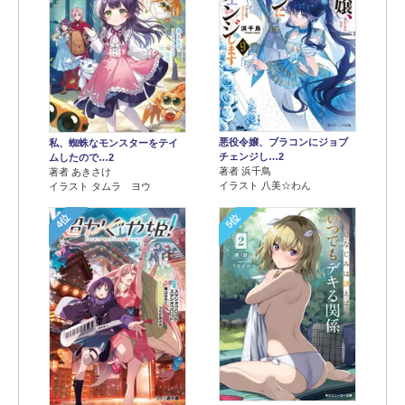
悪役令嬢、ブラコンにジョブ
私、蜘蛛なモンスターをテイ
チェンジし…2
ムしたので…2
著者 浜千鳥
著者 あきさけ
イラスト 八美☆わん
イラスト タムラ ヨウ
4位
5位