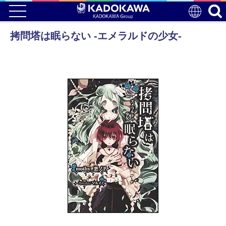
拷問塔は眠らない ‐エメラルドの少女‐