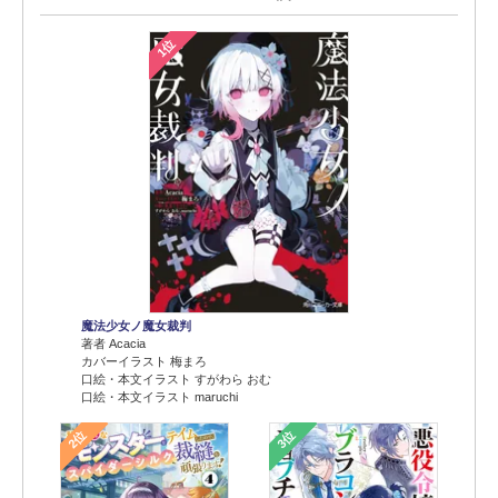
1位
魔法少女ノ魔女裁判
著者 Acacia
カバーイラスト 梅まろ
口絵・本文イラスト すがわら おむ
口絵・本文イラスト maruchi
2位
3位