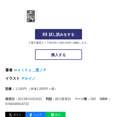
試し読みをする
※電子書籍ストアBOOK☆WALKERへ移動します。
購入する
著者
ｍｏｔｈｙ＿悪ノＰ
イラスト
マルイノ
定価：
1,100
円
（本体
1,000
円＋税）
発売日：
2013年10月26日
判型：
四六変形判
ページ数：
260
ISBN：
9784048918732
ポスト
シェア
送る