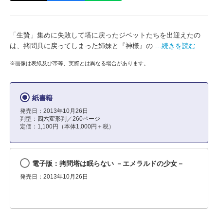
「生贄」集めに失敗して塔に戻ったジベットたちを出迎えたの
は、拷問具に戻ってしまった姉妹と『神様』の
…続きを読む
※画像は表紙及び帯等、実際とは異なる場合があります。
紙書籍
発売日：2013年10月26日
判型：四六変形判／260ページ
定価：1,100円（本体1,000円＋税）
電子版：拷問塔は眠らない －エメラルドの少女－
発売日：2013年10月26日