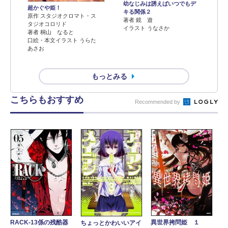
幼なじみは誘えばいつでもデ
超かぐや姫！
キる関係２
原作 スタジオクロマト・ス
著者 鏡 遊
タジオコロリド
イラスト うなさか
著者 桐山 なると
口絵・本文イラスト うらた
あさお
もっとみる
こちらもおすすめ
Recommended by
RACK‐13係の残酷器
異世界拷問姫 １
ちょっとかわいいアイ