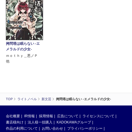
拷問塔は眠らない ‐エ
メラルドの少女‐
ｍｏｔｈｙ＿悪ノＰ
他
TOP
ライトノベル
新文芸
拷問塔は眠らない ‐エメラルドの少女‐
会社概要
IR情報
採用情報
広告について
ライセンスについて
書店様向け
法人様一括購入
KADOKAWAグループ
作品の利用について
お問い合わせ
プライバシーポリシー