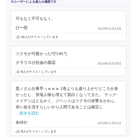
※ユーザーによる個人の感想です
可もなく不可もなく。
ひー坊
2023年12月12日
11
人がナイス！しています
ツクモが可愛かった!!(*≧∀≦*)
クラリス@社会の底辺
2014年02月26日
5
人がナイス！しています
悪ノさん仕事早っｗｗｗ 1巻よりも盛り上がりどころが多
かったし、登場人物も増えて面白くなってきた。 ラック･
メイデンはともかく、ジベットはツクモの攻撃をかわし、
赤い血を流すらしいから人間であることは確定し
…続きを読む
あゆか
2013年11月01日
5
人がナイス！しています