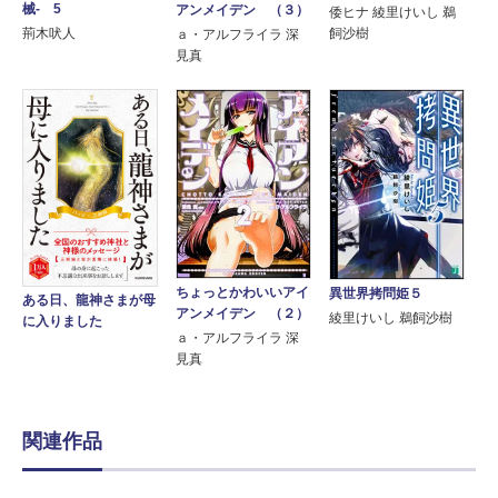
械‐ 5
アンメイデン （３）
倭ヒナ 綾里けいし 鵜
荊木吠人
飼沙樹
ａ・アルフライラ 深
見真
ちょっとかわいいアイ
異世界拷問姫５
ある日、龍神さまが母
アンメイデン （２）
綾里けいし 鵜飼沙樹
に入りました
ａ・アルフライラ 深
見真
関連作品