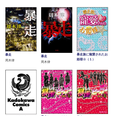
暴走族に寵愛されたお
暴走
暴走
姫様☆（１）
周木律
周木律