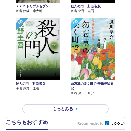
７７７ トリプルセブン
殺人の門 上 新装版
著者 伊坂 幸太郎
著者 東野 圭吾
4位
5位
殺人の門 下 新装版
勿忘草の咲く町で 安曇野診療
著者 東野 圭吾
記
著者 夏川 草介
もっとみる
こちらもおすすめ
Recommended by