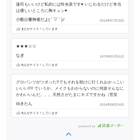
蓮司もいいけど私的には怜央派です♥ いじわるだけど本当
は優しいところに胸キュン♥
小歌@審神者だよ( ´ ▽ ` )ﾉ
2014年07月15日
3
人がナイス！しています
★★★☆☆
なぎ
1970年01月01日
0
人がナイス！しています
グロパンツがツボった!!でもそれを助けに行くれおかっこい
いいい!!!! ていうか、メイクもわからないのに何故そんなに
かわいいんだ。。。天然さがたまにキズですかね（苦笑
ゆきたん
2014年08月24日
0
人がナイス！しています
powered by