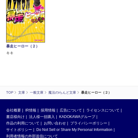
暴走ヒーロー（２）
キキ
TOP
文庫
一般文庫
魔法のiらんど文庫
暴走ヒーロー（２）
会社概要
IR情報
採用情報
広告について
ライセンスについて
書店様向け
法人様一括購入
KADOKAWAグループ
作品の利用について
お問い合わせ
プライバシーポリシー
サイトポリシー
Do Not Sell or Share My Personal Information
利用者情報の外部送信について