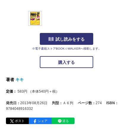
試し読みをする
※電子書籍ストアBOOK☆WALKERへ移動します。
購入する
著者
キキ
定価：
583
円
（本体
540
円＋税）
発売日：
2013年08月26日
判型：
Ａ６判
ページ数：
274
ISBN：
9784048916332
ポスト
シェア
送る