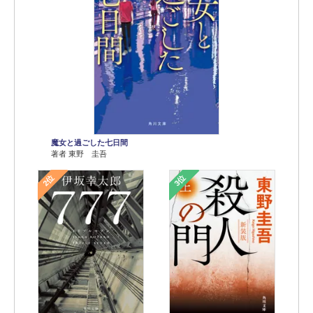
魔女と過ごした七日間
著者 東野 圭吾
2位
3位