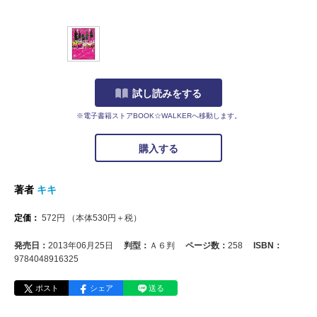
試し読みをする
※電子書籍ストアBOOK☆WALKERへ移動します。
購入する
著者
キキ
定価：
572
円
（本体
530
円＋税）
発売日：
2013年06月25日
判型：
Ａ６判
ページ数：
258
ISBN：
9784048916325
ポスト
シェア
送る