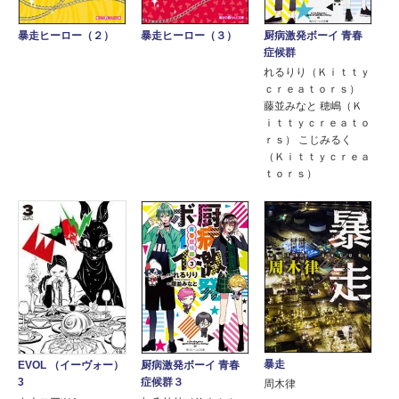
暴走ヒーロー（２）
暴走ヒーロー（３）
厨病激発ボーイ 青春
症候群
れるりり（Ｋｉｔｔｙ
ｃｒｅａｔｏｒｓ）
藤並みなと 穂嶋（Ｋ
ｉｔｔｙｃｒｅａｔｏ
ｒｓ） こじみるく
（Ｋｉｔｔｙｃｒｅａ
ｔｏｒｓ）
暴走
EVOL （イーヴォー）
厨病激発ボーイ 青春
3
症候群３
周木律