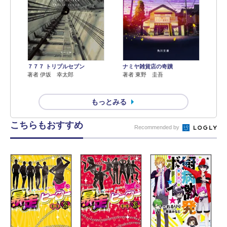
７７７ トリプルセブン
ナミヤ雑貨店の奇蹟
著者 伊坂 幸太郎
著者 東野 圭吾
もっとみる
こちらもおすすめ
Recommended by