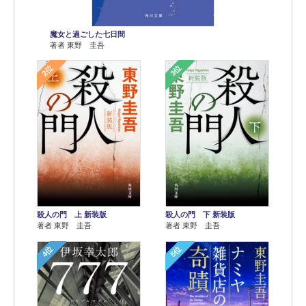
魔女と過ごした七日間
著者 東野 圭吾
2位
3位
殺人の門 上 新装版
殺人の門 下 新装版
著者 東野 圭吾
著者 東野 圭吾
4位
5位