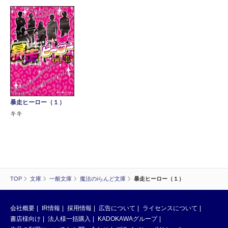
暴走ヒーロー（１）
キキ
TOP
文庫
一般文庫
魔法のiらんど文庫
暴走ヒーロー（１）
会社概要
IR情報
採用情報
広告について
ライセンスについて
書店様向け
法人様一括購入
KADOKAWAグループ