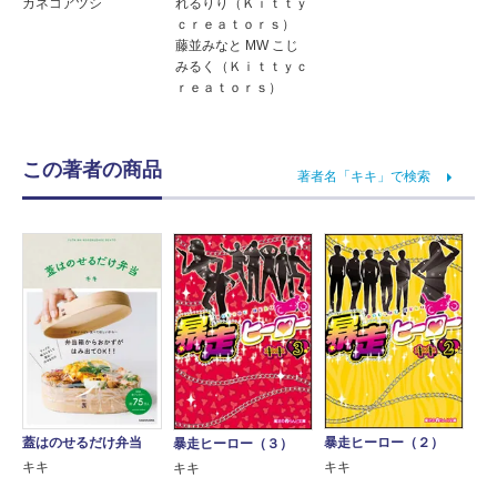
カネコアツシ
れるりり（Ｋｉｔｔｙ
ｃｒｅａｔｏｒｓ）
藤並みなと MW こじ
みるく（Ｋｉｔｔｙｃ
ｒｅａｔｏｒｓ）
この著者の商品
著者名「キキ」で検索
蓋はのせるだけ弁当
暴走ヒーロー（２）
暴走ヒーロー（３）
キキ
キキ
キキ