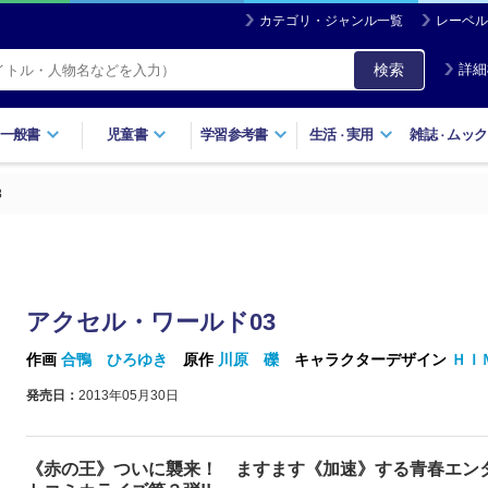
カテゴリ・ジャンル一覧
レーベル
検索
詳細
一般書
児童書
学習参考書
生活
実用
雑誌
ムック
・
・
3
アクセル・ワールド03
作画
合鴨 ひろゆき
原作
川原 礫
キャラクターデザイン
ＨＩ
発売日：
2013年05月30日
《赤の王》ついに襲来！ ますます《加速》する青春エン