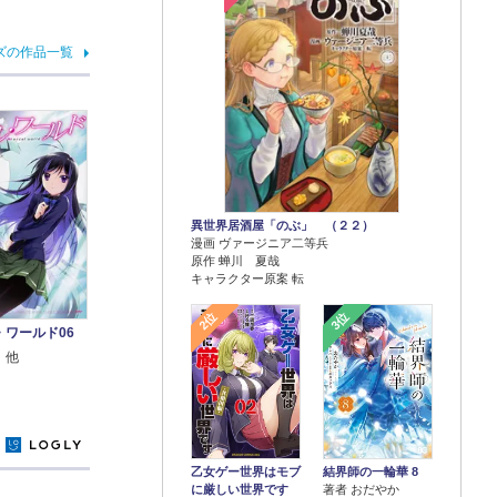
ズの作品一覧
異世界居酒屋「のぶ」 （２２）
漫画 ヴァージニア二等兵
原作 蝉川 夏哉
キャラクター原案 転
2位
3位
・ワールド06
 他
y
乙女ゲー世界はモブ
結界師の一輪華 8
に厳しい世界です
著者 おだやか