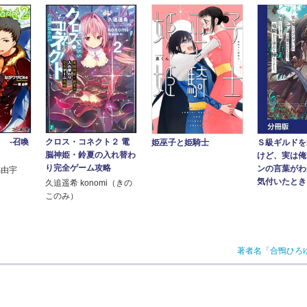
d２ ‐召喚
クロス・コネクト２ 電
Ｓ級ギルドを
姫巫子と姫騎士
‐
脳神姫・鈴夏の入れ替わ
けど、実は俺
り完全ゲーム攻略
ンの言葉がわ
橘由宇
気付いたときに
久追遥希 konomi（きの
このみ）
著者名「合鴨ひろ