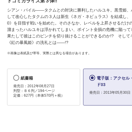
トコミカライズ第３弾!!
シアン・パイル――タクムとの対決に勝利したハルユキ。黒雪姫、
して改心したタクムの３人は新生《ネガ・ネビュラス》を結成し、
0》を目指す戦いを始めた。そのさなか、レベルを上昇させるだけ
溜まったハルユキは浮かれてしまい、ポイント全損の危機に陥って
果たして彼はこのピンチを切り抜けることができるのか!? そして
《紅の暴風姫》の洗礼とは――!?
※画像は表紙及び帯等、実際とは異なる場合があります。
紙書籍
電子版：アクセル
ド03
発売日：2012年08月27日
判型：Ｂ６判／194ページ
発売日：2013年05月30日
定価：627円（本体570円＋税）