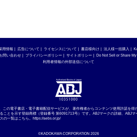
採用情報
広告について
ライセンスについて
書店様向け
法人様一括購入
K
お問い合わせ
プライバシーポリシー
サイトポリシー
Do Not Sell or Share My
利用者情報の外部送信について
は、この電子書店・電子書籍配信サービスが、著作権者からコンテンツ使用許諾を得
ることを示す登録商標（登録番号 第6091713号）です。ABJマークの詳細、ABJ
スの一覧はこちら。
https://aebs.or.jp/
©KADOKAWA CORPORATION 2026