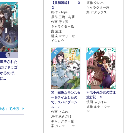
【共和国編】 ０
原作 クレハ
２
キャラクター原
制作 FTops
案 ボダックス
原作 三嶋 与夢
作画 行々狸
キャラクター原
案 孟達
構成 マツリ セ
イシロウ
4位
5位
追放された
だけドラゴ
かるので、
...
不老不死少女の苗床
私、蜘蛛なモンスタ
旅行記 ５
ーをテイムしたの
漫画 ふじはん
で、スパイダーシ
原作 ルナ・ウサ
ル…2
ゆき」で検索
ギ
作画 さんねこ
原作 あきさけ
キャラクター原
案 タムラ ヨウ