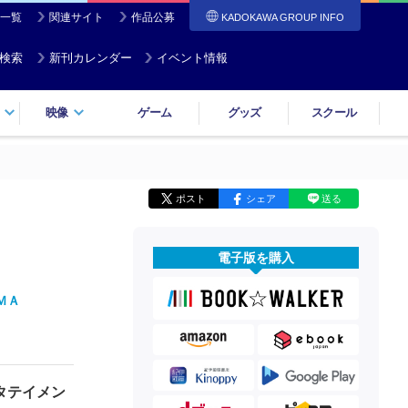
一覧
関連サイト
作品公募
KADOKAWA GROUP INFO
検索
新刊カレンダー
イベント情報
映像
ゲーム
グッズ
スクール
ポスト
シェア
送る
電子版を購入
ＭＡ
タテイメン