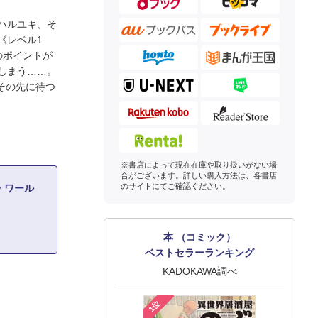
ハルユキ、そ
《レベル1
のポイントが
しまう……。
その先に待つ
※書店によって現在在庫や取り扱いがない場
合がございます。詳しい購入方法は、各書店
のサイトにてご確認ください。
・ワール
本 （コミック）
ベストセラーランキング
KADOKAWA調べ
1位