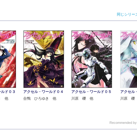
同じシリー
ールド０３
アクセル・ワールド０４
アクセル・ワールド０５
アクセル
き 他
合鴨 ひろゆき 他
川原 礫 他
川原 礫
Recommended b