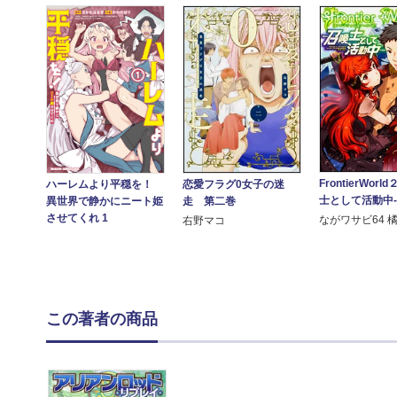
FrontierWorl
恋愛フラグ0女子の迷
ハーレムより平穏を！
士として活動中
走 第二巻
異世界で静かにニート姫
させてくれ 1
ながワサビ64 
右野マコ
この著者の商品