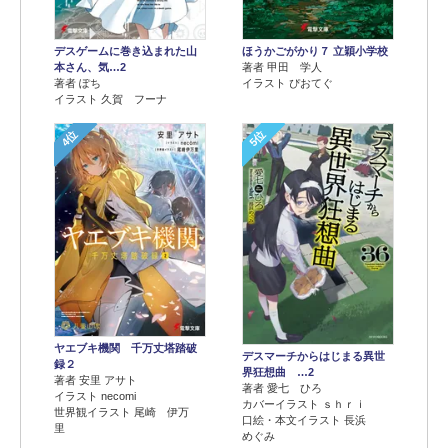
デスゲームに巻き込まれた山
ほうかごがかり７ 立穎小学校
本さん、気…2
著者 甲田 学人
著者 ぽち
イラスト ぴおてぐ
イラスト 久賀 フーナ
4位
5位
ヤエブキ機関 千万丈塔踏破
デスマーチからはじまる異世
録２
界狂想曲 …2
著者 安里 アサト
著者 愛七 ひろ
イラスト necomi
カバーイラスト ｓｈｒｉ
世界観イラスト 尾崎 伊万
口絵・本文イラスト 長浜
里
めぐみ