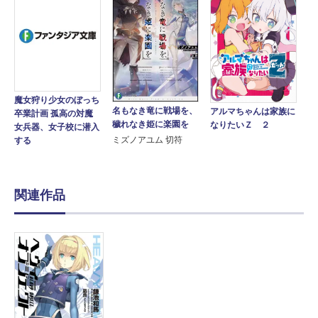
魔女狩り少女のぼっち
名もなき竜に戦場を、
アルマちゃんは家族に
卒業計画 孤高の対魔
穢れなき姫に楽園を
なりたいＺ ２
女兵器、女子校に潜入
ミズノアユム 切符
する
関連作品