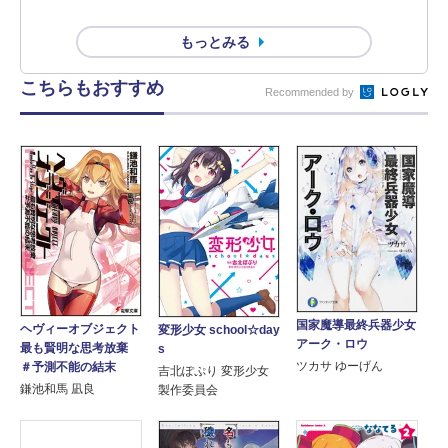
もっとみる
こちらもおすすめ
Recommended by
国家魔導最終兵器少女
ヘヴィーオブジェクト
変形少女 school☆day
アーク・ロウ
最も賢明な思考放棄
s
ツカサ ゆーげん
＃予測不能の結末
吉北ぽぷり 変形少女
鎌池和馬 凪良
製作委員会