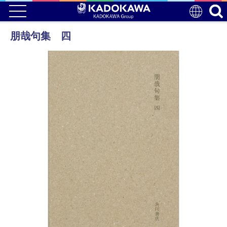
朋哉句集 四