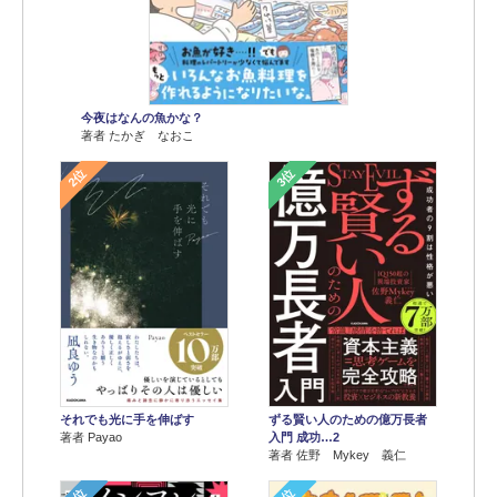
今夜はなんの魚かな？
著者 たかぎ なおこ
2位
3位
それでも光に手を伸ばす
ずる賢い人のための億万長者
著者 Payao
入門 成功…2
著者 佐野 Mykey 義仁