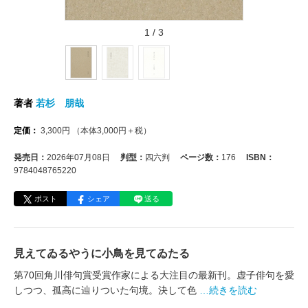
1
/
3
著者
若杉 朋哉
定価：
3,300
円
（本体
3,000
円＋税）
発売日：
2026年07月08日
判型：
四六判
ページ数：
176
ISBN：
9784048765220
ポスト
シェア
送る
見えてゐるやうに小鳥を見てゐたる
第70回角川俳句賞受賞作家による大注目の最新刊。虚子俳句を愛
しつつ、孤高に辿りついた句境。決して色
…続きを読む