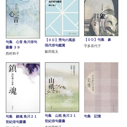
【ＯＤ】句集 象
【ＯＤ】秀句の風姿
句集 心音 角川俳句
現代俳句鑑賞
宇多喜代子
叢書 ３９
飯田龍太
西村和子
句集 山祇 角川２１
句集 記憶
句集 鎮魂 角川２１
世紀俳句叢書
世紀俳句叢書