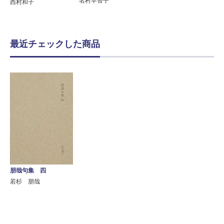
名村早智子
西村和子
最近チェックした商品
朋哉句集 四
若杉 朋哉