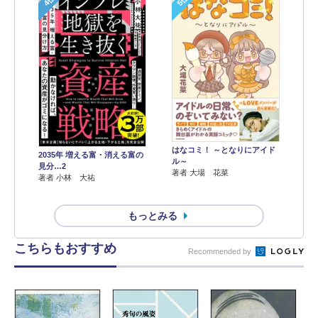
4位
5位
はなコミ！ ～となりにアイド
2035年 増える富・消える富の
ル～
見分…2
著者 大場 花菜
著者 小林 大祐
もっとみる
こちらもおすすめ
Recommended by