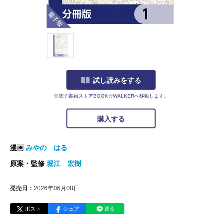
電子版
試し読みをする
※電子書籍ストアBOOK☆WALKERへ移動します。
購入する
漫画
みやの はる
原案・監修
堀江 宏樹
発売日：
2026年06月08日
ポスト
シェア
送る