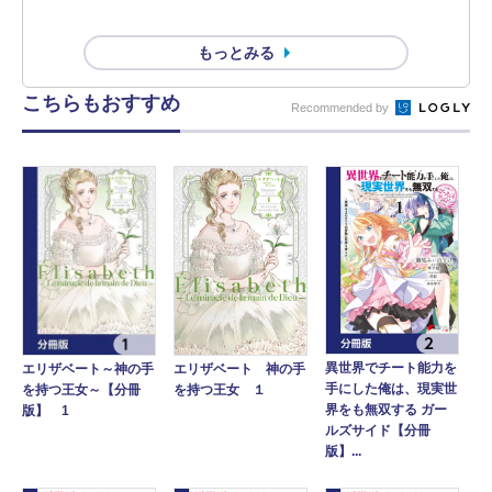
もっとみる
こちらもおすすめ
Recommended by
異世界でチート能力を
エリザベート 神の手
エリザベート～神の手
手にした俺は、現実世
を持つ王女 １
を持つ王女～【分冊
界をも無双する ガー
版】 1
ルズサイド【分冊
版】...