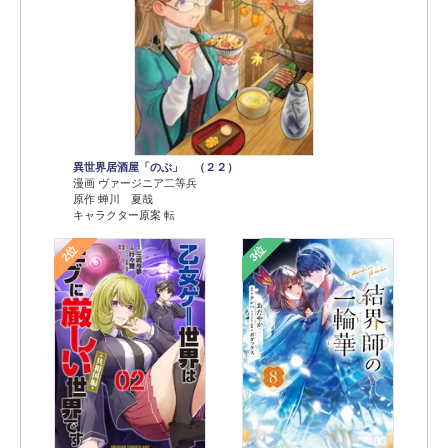
異世界居酒屋「のぶ」 （２２）
漫画 ヴァージニア二等兵
原作 蝉川 夏哉
キャラクター原案 転
2位
3位