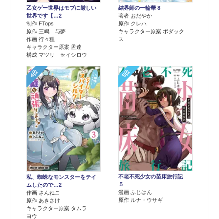
乙女ゲー世界はモブに厳しい
結界師の一輪華 8
世界です【…2
著者 おだやか
制作 FTops
原作 クレハ
原作 三嶋 与夢
キャラクター原案 ボダック
作画 行々狸
ス
キャラクター原案 孟達
構成 マツリ セイシロウ
4位
5位
不老不死少女の苗床旅行記
私、蜘蛛なモンスターをテイ
５
ムしたので…2
漫画 ふじはん
作画 さんねこ
原作 ルナ・ウサギ
原作 あきさけ
キャラクター原案 タムラ
ヨウ