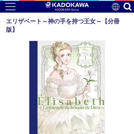
エリザベート～神の手を持つ王女～【分冊
版】