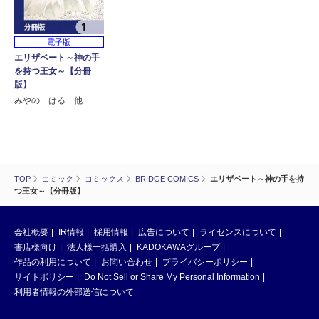
電子版
エリザベート～神の手
を持つ王女～【分冊
版】
みやの はる 他
TOP
コミック
コミックス
BRIDGE COMICS
エリザベート～神の手を持
つ王女～【分冊版】
会社概要
IR情報
採用情報
広告について
ライセンスについて
書店様向け
法人様一括購入
KADOKAWAグループ
作品の利用について
お問い合わせ
プライバシーポリシー
サイトポリシー
Do Not Sell or Share My Personal Information
利用者情報の外部送信について