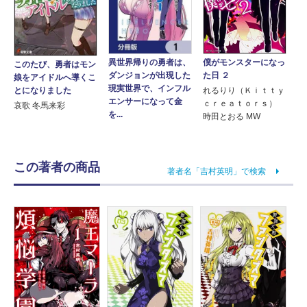
僕がモンスターになっ
異世界帰りの勇者は、
このたび、勇者はモン
た日 ２
ダンジョンが出現した
娘をアイドルへ導くこ
現実世界で、インフル
とになりました
れるりり（Ｋｉｔｔｙ
エンサーになって金
ｃｒｅａｔｏｒｓ）
哀歌 冬馬来彩
を...
時田とおる MW
この著者の商品
著者名「吉村英明」で検索