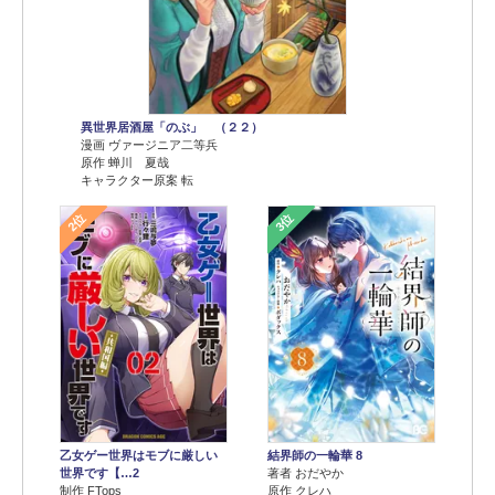
異世界居酒屋「のぶ」 （２２）
漫画 ヴァージニア二等兵
原作 蝉川 夏哉
キャラクター原案 転
2位
3位
乙女ゲー世界はモブに厳しい
結界師の一輪華 8
世界です【…2
著者 おだやか
制作 FTops
原作 クレハ