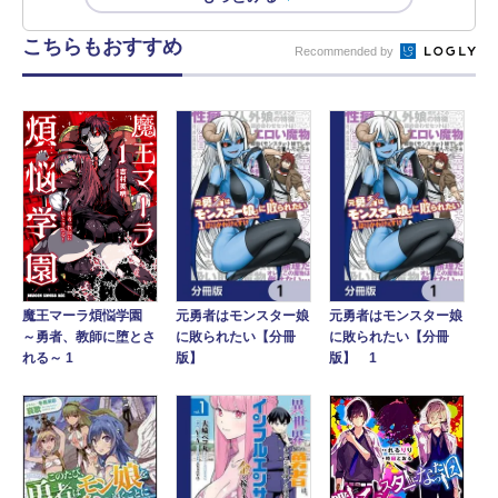
こちらもおすすめ
Recommended by
魔王マーラ煩悩学園
元勇者はモンスター娘
元勇者はモンスター娘
～勇者、教師に堕とさ
に敗られたい【分冊
に敗られたい【分冊
れる～ 1
版】
版】 1