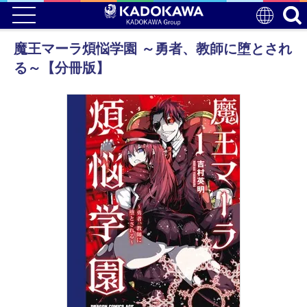
魔王マーラ煩悩学園 ～勇者、教師に堕とされ
る～【分冊版】