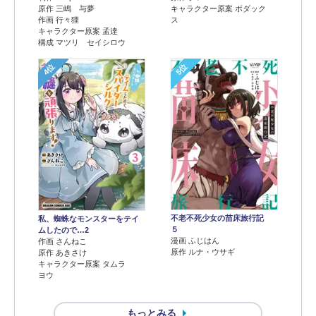
原作 三嶋 与夢
キャラクター原案 ボダック
作画 行々狸
ス
キャラクター原案 孟達
構成 マツリ セイシロウ
4位
5位
不老不死少女の苗床旅行記
私、蜘蛛なモンスターをテイ
５
ムしたので…2
漫画 ふじはん
作画 さんねこ
原作 ルナ・ウサギ
原作 あきさけ
キャラクター原案 タムラ
ヨウ
もっとみる