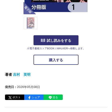
電子版
試し読みをする
※電子書籍ストアBOOK☆WALKERへ移動します。
購入する
著者
吉村 英明
発売日：
2026年05月08日
ポスト
シェア
送る