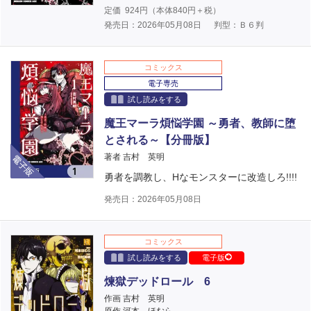
定価
924
円（本体
840
円＋税）
発売日：2026年05月08日
判型：Ｂ６判
コミックス
電子専売
試し読みをする
魔王マーラ煩悩学園 ～勇者、教師に堕
とされる～【分冊版】
電子版
著者 吉村 英明
勇者を調教し、Hなモンスターに改造しろ!!!!
発売日：2026年05月08日
コミックス
試し読みをする
電子版
煉獄デッドロール 6
作画 吉村 英明