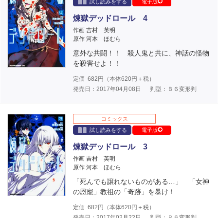
試し読みをする
電子版
煉獄デッドロール 4
作画 吉村 英明
原作 河本 ほむら
意外な共闘！！ 殺人鬼と共に、神話の怪物
を殺害せよ！！
定価
682
円（本体
620
円＋税）
発売日：2017年04月08日
判型：Ｂ６変形判
コミックス
試し読みをする
電子版
煉獄デッドロール 3
作画 吉村 英明
原作 河本 ほむら
「死んでも譲れないものがある…」 「女神
の恩寵」教祖の「奇跡」を暴け！
定価
682
円（本体
620
円＋税）
発売日：2017年02月22日
判型：Ｂ６変形判