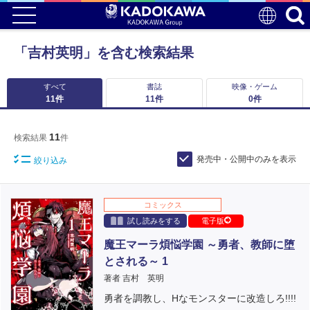
「吉村英明」を含む検索結果
すべて
書誌
映像・ゲーム
11
件
11
件
0
件
11
検索結果
件
発売中・公開中のみを表示
絞り込み
コミックス
試し読みをする
電子版
魔王マーラ煩悩学園 ～勇者、教師に堕
とされる～ 1
著者 吉村 英明
勇者を調教し、Hなモンスターに改造しろ!!!!