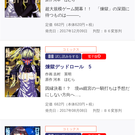
原作 河本 ほむら
超大規模ゲーム開幕！！ 「煉獄」の深淵に
待つものは―――。
定価
682
円（本体
620
円＋税）
発売日：2017年12月09日
判型：Ｂ６変形判
コミックス
試し読みをする
電子版
煉獄デッドロール 5
作画 吉村 英明
原作 河本 ほむら
因縁決着！？ 境vs鏡宮の一騎打ちは予想だ
にしない方向へ…。
定価
682
円（本体
620
円＋税）
発売日：2017年08月08日
判型：Ｂ６変形判
コミックス