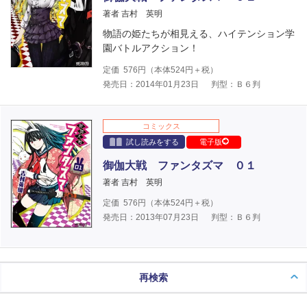
著者 吉村 英明
物語の姫たちが相見える、ハイテンション学
園バトルアクション！
定価
576
円（本体
524
円＋税）
発売日：2014年01月23日
判型：Ｂ６判
コミックス
試し読みをする
電子版
御伽大戦 ファンタズマ ０１
著者 吉村 英明
定価
576
円（本体
524
円＋税）
発売日：2013年07月23日
判型：Ｂ６判
再検索