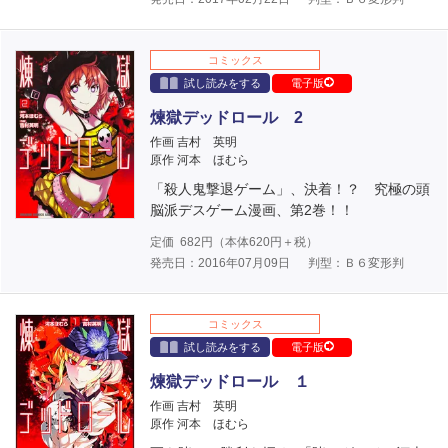
コミックス
試し読みをする
電子版
煉獄デッドロール 2
作画 吉村 英明
原作 河本 ほむら
「殺人鬼撃退ゲーム」、決着！？ 究極の頭
脳派デスゲーム漫画、第2巻！！
定価
682
円（本体
620
円＋税）
発売日：2016年07月09日
判型：Ｂ６変形判
コミックス
試し読みをする
電子版
煉獄デッドロール １
作画 吉村 英明
原作 河本 ほむら