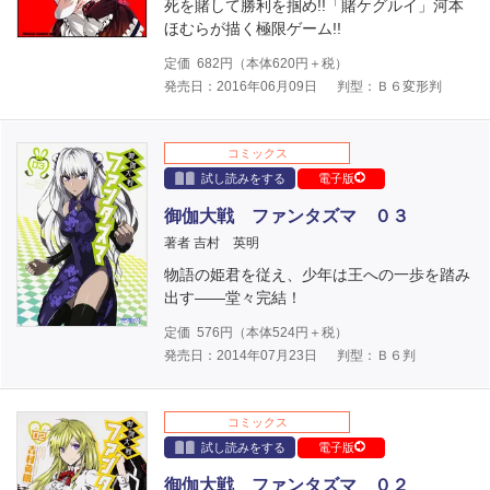
死を賭して勝利を掴め!!「賭ケグルイ」河本
ほむらが描く極限ゲーム!!
定価
682
円（本体
620
円＋税）
発売日：2016年06月09日
判型：Ｂ６変形判
コミックス
試し読みをする
電子版
御伽大戦 ファンタズマ ０３
著者 吉村 英明
物語の姫君を従え、少年は王への一歩を踏み
出す――堂々完結！
定価
576
円（本体
524
円＋税）
発売日：2014年07月23日
判型：Ｂ６判
コミックス
試し読みをする
電子版
御伽大戦 ファンタズマ ０２