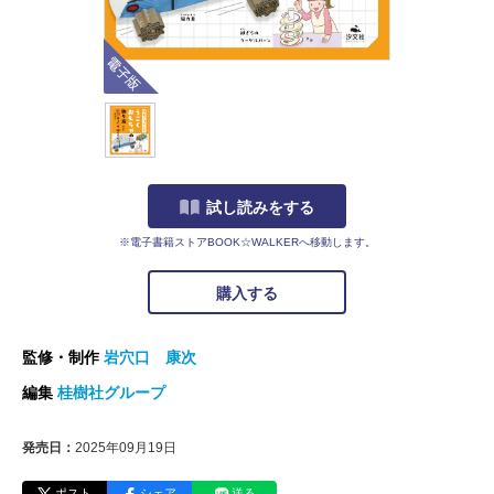
電子版
試し読みをする
※電子書籍ストアBOOK☆WALKERへ移動します。
購入する
監修・制作
岩穴口 康次
編集
桂樹社グループ
発売日：
2025年09月19日
ポスト
シェア
送る