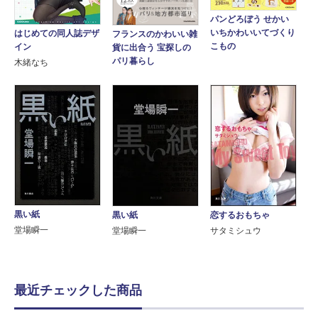
パンどろぼう せかい
いちかわいいてづくり
はじめての同人誌デザ
フランスのかわいい雑
こもの
イン
貨に出合う 宝探しの
パリ暮らし
木緒なち
黒い紙
黒い紙
恋するおもちゃ
堂場瞬一
堂場瞬一
サタミシュウ
最近チェックした商品