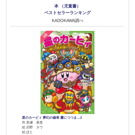
本 （児童書）
ベストセラーランキング
KADOKAWA調べ
1位
星のカービィ 夢幻の歯車 霧につつま…2
作 高瀬 美恵
絵 苅野 タウ
絵 ぽと