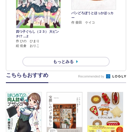
パンどろぼうとほっかほっカ
ー
作 柴田 ケイコ
四つ子ぐらし（２３） 大ピン
チ!? …2
作 ひの ひまり
絵 佐倉 おりこ
もっとみる
こちらもおすすめ
Recommended by