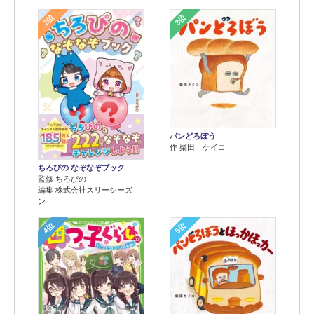
2位
3位
パンどろぼう
作 柴田 ケイコ
ちろぴの なぞなぞブック
監修 ちろぴの
編集 株式会社スリーシーズ
ン
4位
5位