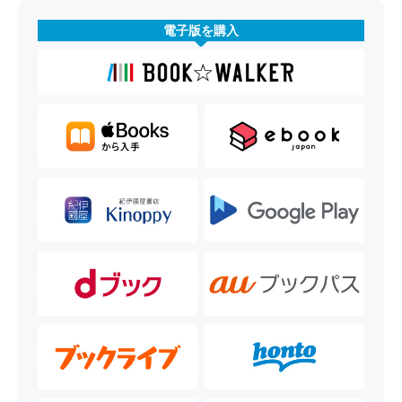
電子版を購入