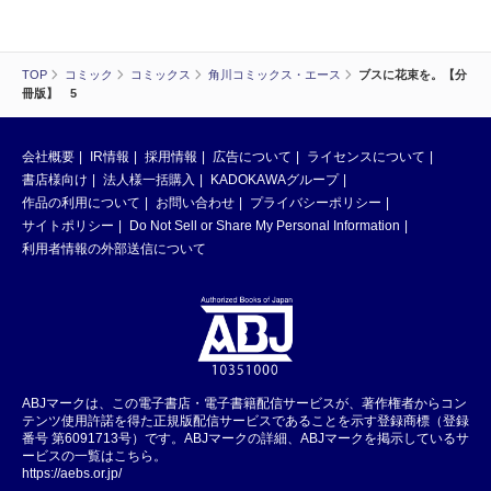
TOP
コミック
コミックス
角川コミックス・エース
ブスに花束を。【分
冊版】 5
会社概要
IR情報
採用情報
広告について
ライセンスについて
書店様向け
法人様一括購入
KADOKAWAグループ
作品の利用について
お問い合わせ
プライバシーポリシー
サイトポリシー
Do Not Sell or Share My Personal Information
利用者情報の外部送信について
ABJマークは、この電子書店・電子書籍配信サービスが、著作権者からコン
テンツ使用許諾を得た正規版配信サービスであることを示す登録商標（登録
番号 第6091713号）です。ABJマークの詳細、ABJマークを掲示しているサ
ービスの一覧はこちら。
https://aebs.or.jp/