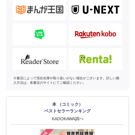
※書店によって現在在庫や取り扱いがない場合がございます。詳しい購
入方法は、各書店のサイトにてご確認ください。
本 （コミック）
ベストセラーランキング
KADOKAWA調べ
1位