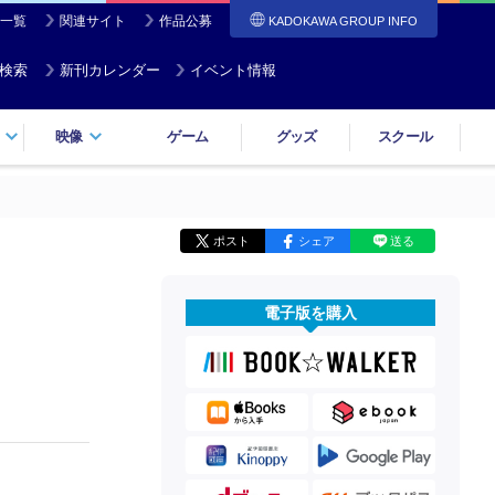
一覧
関連サイト
作品公募
KADOKAWA GROUP INFO
検索
新刊カレンダー
イベント情報
映像
ゲーム
グッズ
スクール
ポスト
シェア
送る
電子版を購入