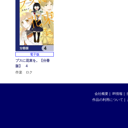
電子版
ブスに花束を。【分冊
版】 4
作楽 ロク
会社概要
IR情報
作品の利用について