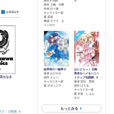
制作 FTops
ギ
原作 三嶋 与夢
作画 行々狸
y
キャラクター原
案 孟達
構成 マツリ セ
イシロウ
4位
5位
結界師の一輪華 8
はにとらっ！ 召喚
著者 おだやか
勇者をハメるハニー
み花もなき
原作 クレハ
トラップ包囲網 6
キャラクター原
著者 宮社 惣恭
案 ボダックス
原作 けてる
キャラクター原
案 氷室 しゅん
すけ
もっとみる
ロク」で検索