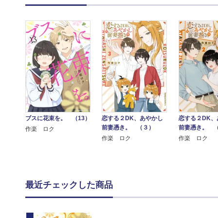
ブスに花束を。 （13）
恋する２DK、あやかし
恋する２DK、
前妻憑き。 （３）
前妻憑き。 
作楽 ロク
作楽 ロク
作楽 ロク
最近チェックした商品