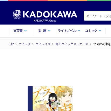
文芸書
文庫
ライトノベル
コミック
TOP
コミック
コミックス
角川コミックス・エース
ブスに花束を