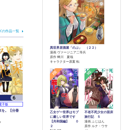
ズの作品一覧
異世界居酒屋「のぶ」 （２２）
漫画 ヴァージニア二等兵
原作 蝉川 夏哉
キャラクター原案 転
2位
3位
電子版
束を。【分冊
乙女ゲー世界はモブ
不老不死少女の苗床
に厳しい世界です
旅行記 ５
【共和国編】 ０
漫画 ふじはん
ク
２
原作 ルナ・ウサ