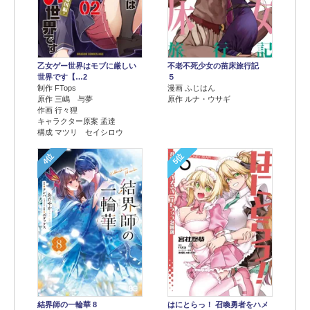
乙女ゲー世界はモブに厳しい
不老不死少女の苗床旅行記
世界です【…2
５
制作 FTops
漫画 ふじはん
原作 三嶋 与夢
原作 ルナ・ウサギ
作画 行々狸
キャラクター原案 孟達
構成 マツリ セイシロウ
4位
5位
結界師の一輪華 8
はにとらっ！ 召喚勇者をハメ