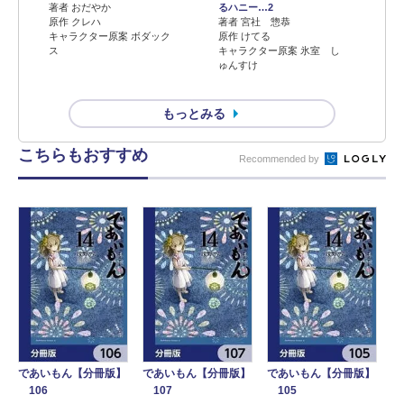
著者 おだやか
るハニー…2
原作 クレハ
著者 宮社 惣恭
キャラクター原案 ボダック
原作 けてる
ス
キャラクター原案 氷室 し
ゅんすけ
もっとみる
こちらもおすすめ
Recommended by
であいもん【分冊版】
であいもん【分冊版】
であいもん【分冊版】
106
107
105