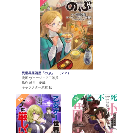
異世界居酒屋「のぶ」 （２２）
漫画 ヴァージニア二等兵
原作 蝉川 夏哉
キャラクター原案 転
2位
3位