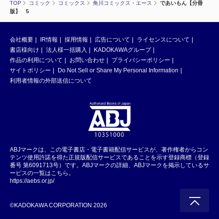
TOP
コミック
コミックス
角川コミックス・エース
であいもん【分冊
版】 5
会社概要
IR情報
採用情報
広告について
ライセンスについて
書店様向け
法人様一括購入
KADOKAWAグループ
作品の利用について
お問い合わせ
プライバシーポリシー
サイトポリシー
Do Not Sell or Share My Personal Information
利用者情報の外部送信について
ABJマークは、この電子書店・電子書籍配信サービスが、著作権者からコン
テンツ使用許諾を得た正規版配信サービスであることを示す登録商標（登録
番号 第6091713号）です。ABJマークの詳細、ABJマークを掲示しているサ
ービスの一覧はこちら。
https://aebs.or.jp/
©KADOKAWA CORPORATION 2026