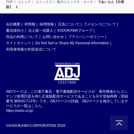
TOP
コミック
コミックス
角川コミックス・エース
であいもん【分冊
版】 2
会社概要
IR情報
採用情報
広告について
ライセンスについて
書店様向け
法人様一括購入
KADOKAWAグループ
作品の利用について
お問い合わせ
プライバシーポリシー
サイトポリシー
Do Not Sell or Share My Personal Information
利用者情報の外部送信について
ABJマークは、この電子書店・電子書籍配信サービスが、著作権者からコン
テンツ使用許諾を得た正規版配信サービスであることを示す登録商標（登録
番号 第6091713号）です。ABJマークの詳細、ABJマークを掲示しているサ
ービスの一覧はこちら。
https://aebs.or.jp/
©KADOKAWA CORPORATION 2026