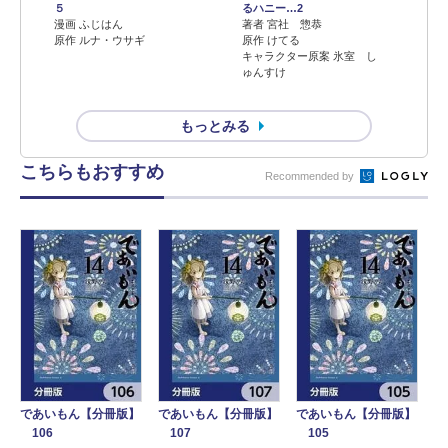
５
るハニー…2
漫画 ふじはん
著者 宮社 惣恭
原作 ルナ・ウサギ
原作 けてる
キャラクター原案 氷室 し
ゅんすけ
もっとみる
こちらもおすすめ
Recommended by
であいもん【分冊版】
であいもん【分冊版】
であいもん【分冊版】
106
107
105