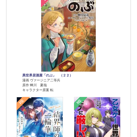
異世界居酒屋「のぶ」 （２２）
漫画 ヴァージニア二等兵
原作 蝉川 夏哉
キャラクター原案 転
2位
3位