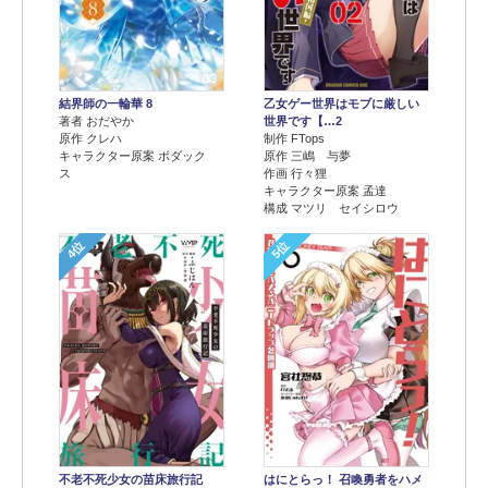
結界師の一輪華 8
乙女ゲー世界はモブに厳しい
著者 おだやか
世界です【…2
原作 クレハ
制作 FTops
キャラクター原案 ボダック
原作 三嶋 与夢
ス
作画 行々狸
キャラクター原案 孟達
構成 マツリ セイシロウ
4位
5位
不老不死少女の苗床旅行記
はにとらっ！ 召喚勇者をハメ