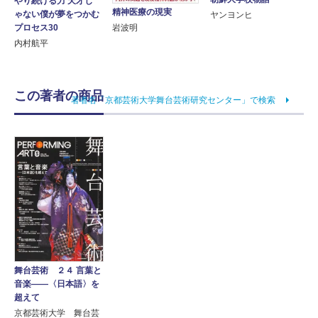
やり続ける力 天才じ
精神医療の現実
ゃない僕が夢をつかむ
ヤンヨンヒ
プロセス30
岩波明
内村航平
この著者の商品
著者名「京都芸術大学舞台芸術研究センター」で検索
舞台芸術 ２４ 言葉と
音楽――〈日本語〉を
超えて
京都芸術大学 舞台芸