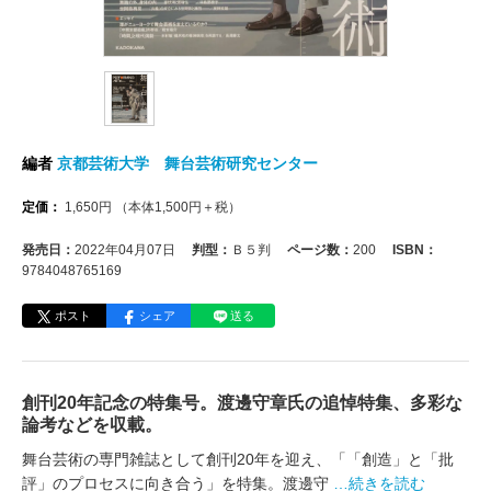
編者
京都芸術大学 舞台芸術研究センター
定価：
1,650
円
（本体
1,500
円＋税）
発売日：
2022年04月07日
判型：
Ｂ５判
ページ数：
200
ISBN：
9784048765169
ポスト
シェア
送る
創刊20年記念の特集号。渡邊守章氏の追悼特集、多彩な
論考などを収載。
舞台芸術の専門雑誌として創刊20年を迎え、「「創造」と「批
評」のプロセスに向き合う」を特集。渡邊守
…続きを読む