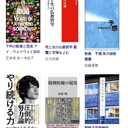
千年の歓喜と悲哀 ア
死と生の仏教哲学 親
イ・ウェイウェイ自伝
鸞と空海をよむ
歌集 予感 角川短歌
艾未未 佐々木紀子
立川武蔵
叢書
佐藤通雅
朝鮮大学校物語