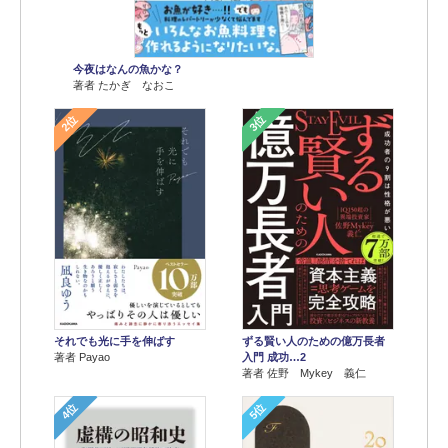
今夜はなんの魚かな？
著者 たかぎ なおこ
2位
3位
それでも光に手を伸ばす
ずる賢い人のための億万長者
著者 Payao
入門 成功…2
著者 佐野 Mykey 義仁
4位
5位