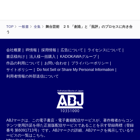
TOP
一般書
全集
舞台芸術 ２５ 「創造」と「批評」のプロセスに向き合
う
会社概要
IR情報
採用情報
広告について
ライセンスについて
書店様向け
法人様一括購入
KADOKAWAグループ
作品の利用について
お問い合わせ
プライバシーポリシー
サイトポリシー
Do Not Sell or Share My Personal Information
利用者情報の外部送信について
ABJマークは、この電子書店・電子書籍配信サービスが、著作権者からコン
テンツ使用許諾を得た正規版配信サービスであることを示す登録商標（登録
番号 第6091713号）です。ABJマークの詳細、ABJマークを掲示しているサ
ービスの一覧はこちら。