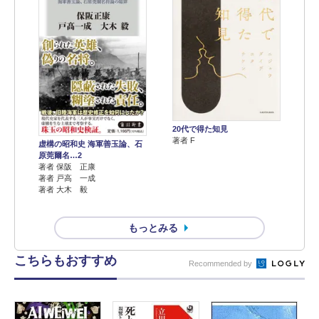
20代で得た知見
著者 F
虚構の昭和史 海軍善玉論、石
原莞爾名…2
著者 保阪 正康
著者 戸高 一成
著者 大木 毅
もっとみる
こちらもおすすめ
Recommended by