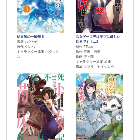
結界師の一輪華 8
乙女ゲー世界はモブに厳しい
著者 おだやか
世界です【…2
原作 クレハ
制作 FTops
キャラクター原案 ボダック
原作 三嶋 与夢
ス
作画 行々狸
キャラクター原案 孟達
構成 マツリ セイシロウ
4位
5位