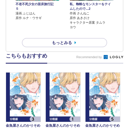
不老不死少女の苗床旅行記
私、蜘蛛なモンスターをテイ
５
ムしたので…2
漫画 ふじはん
作画 さんねこ
原作 ルナ・ウサギ
原作 あきさけ
キャラクター原案 タムラ
ヨウ
もっとみる
こちらもおすすめ
Recommended by
金魚屋さんのかりそめ
金魚屋さんのかりそめ
金魚屋さんのかりそめ