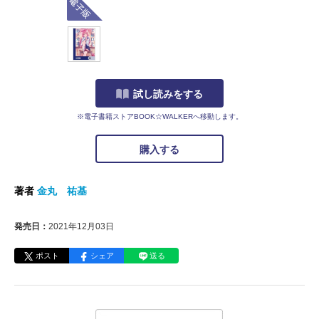
試し読みをする
※電子書籍ストアBOOK☆WALKERへ移動します。
購入する
著者
金丸 祐基
発売日：
2021年12月03日
ポスト
シェア
送る