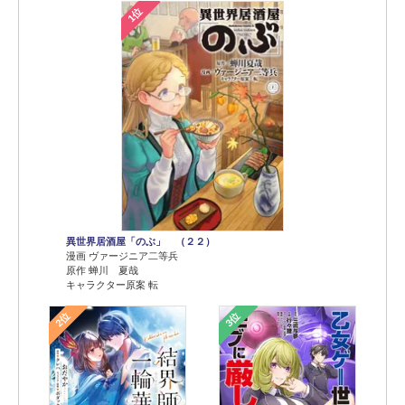
1位
異世界居酒屋「のぶ」 （２２）
漫画 ヴァージニア二等兵
原作 蝉川 夏哉
キャラクター原案 転
2位
3位