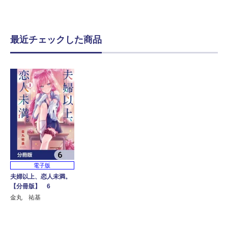
最近チェックした商品
電子版
夫婦以上、恋人未満。
【分冊版】 6
金丸 祐基