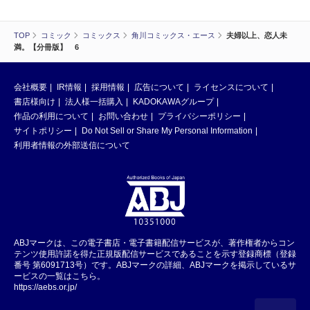
TOP
コミック
コミックス
角川コミックス・エース
夫婦以上、恋人未
満。【分冊版】 6
会社概要
IR情報
採用情報
広告について
ライセンスについて
書店様向け
法人様一括購入
KADOKAWAグループ
作品の利用について
お問い合わせ
プライバシーポリシー
サイトポリシー
Do Not Sell or Share My Personal Information
利用者情報の外部送信について
ABJマークは、この電子書店・電子書籍配信サービスが、著作権者からコン
テンツ使用許諾を得た正規版配信サービスであることを示す登録商標（登録
番号 第6091713号）です。ABJマークの詳細、ABJマークを掲示しているサ
ービスの一覧はこちら。
https://aebs.or.jp/