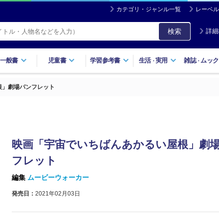
カテゴリ・ジャンル一覧
レーベル
検索
詳細
一般書
児童書
学習参考書
生活
実用
雑誌
ムック
・
・
根」劇場パンフレット
映画「宇宙でいちばんあかるい屋根」劇
フレット
編集
ムービーウォーカー
発売日：
2021年02月03日