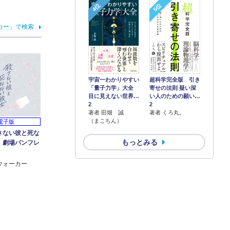
4位
5位
カー」で検索
宇宙一わかりやすい
超科学完全版 引き
「量子力学」大全
寄せの法則 疑い深
目に見えない世界…
い人のための願い…
2
2
著者 田畑 誠
著者 くろ丸。
（まこちん）
電子版
さない彼と死な
もっとみる
」劇場パンフレ
ウォーカー