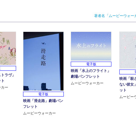
著者名「ムービーウォー
電子版
版
映画「水上のフライト」
ストラヴ」
劇場パンフレット
映画「殺
ット
ムービーウォーカー
ない彼女
ーカー
ット
電子版
ムービー
映画「滑走路」劇場パン
フレット
ムービーウォーカー