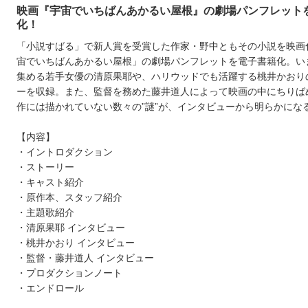
映画『宇宙でいちばんあかるい屋根』の劇場パンフレット
化！
「小説すばる」で新人賞を受賞した作家・野中ともその小説を映画
宙でいちばんあかるい屋根」の劇場パンフレットを電子書籍化。い
集める若手女優の清原果耶や、ハリウッドでも活躍する桃井かおり
ーを収録。また、監督を務めた藤井道人によって映画の中にちりば
作には描かれていない数々の”謎”が、インタビューから明らかにな
【内容】
・イントロダクション
・ストーリー
・キャスト紹介
・原作本、スタッフ紹介
・主題歌紹介
・清原果耶 インタビュー
・桃井かおり インタビュー
・監督・藤井道人 インタビュー
・プロダクションノート
・エンドロール