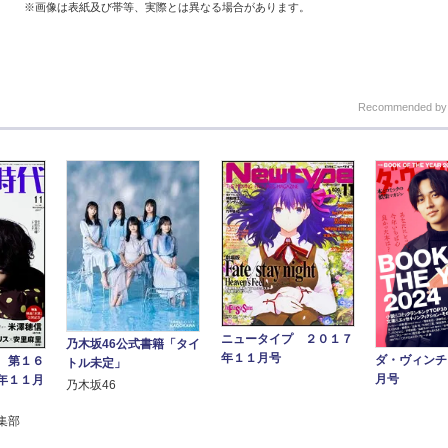
※画像は表紙及び帯等、実際とは異なる場合があります。
Recommended b
ニュータイプ ２０１７
乃木坂46公式書籍「タイ
年１１月号
ダ・ヴィンチ 
 第１６
トル未定」
月号
年１１月
乃木坂46
集部