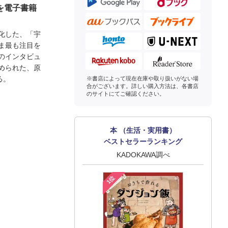
を電子書籍
化した、「宇
ま最も注目を
のインタビュ
められた、原
る。
※書店によって現在在庫や取り扱いがない場
合がございます。詳しい購入方法は、各書店
のサイトにてご確認ください。
本 （生活・実用書）
ベストセラーランキング
KADOKAWA調べ
1位