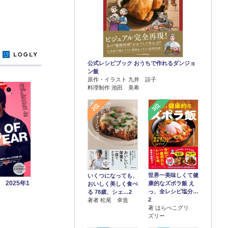
y
公式レシピブック おうちで作れるダンジョ
ン飯
原作・イラスト 九井 諒子
料理制作 池田 美希
2位
3位
世界一美味しくて健
いくつになっても、
2025年1
康的なズボラ飯 え
おいしく美しく食べ
っ、全レシピ塩分…
る 78歳、シェ…2
2
著者 松尾 幸造
著 はらぺこグリ
ズリー