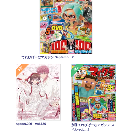
てれびげーむマガジン Septemb…2
2位
3位
spoon.2Di vol.136
別冊てれびげーむマガジン ス
ペシャル…2