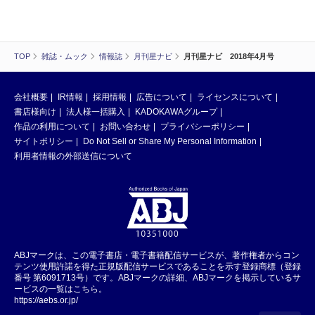
TOP
雑誌・ムック
情報誌
月刊星ナビ
月刊星ナビ 2018年4月号
会社概要
IR情報
採用情報
広告について
ライセンスについて
書店様向け
法人様一括購入
KADOKAWAグループ
作品の利用について
お問い合わせ
プライバシーポリシー
サイトポリシー
Do Not Sell or Share My Personal Information
利用者情報の外部送信について
ABJマークは、この電子書店・電子書籍配信サービスが、著作権者からコン
テンツ使用許諾を得た正規版配信サービスであることを示す登録商標（登録
番号 第6091713号）です。ABJマークの詳細、ABJマークを掲示しているサ
ービスの一覧はこちら。
https://aebs.or.jp/