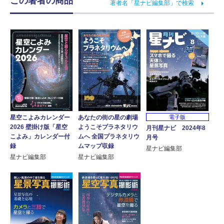
この著者の商品
著者名「星ナビ編集部」で検索
星空こよみカレンダー
あなたの街の星の劇場
電子版
2026 壁掛け版「星空
ようこそプラネタリウ
月刊星ナビ 2024年8
こよみ」カレンダー付
ムへ 全国プラネタリウ
月号
録
ムマップ収録
星ナビ編集部
星ナビ編集部
星ナビ編集部