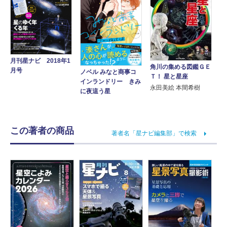
月刊星ナビ 2018年1
角川の集める図鑑ＧＥ
月号
ノベル みなと商事コ
Ｔ！ 星と星座
インランドリー きみ
永田美絵 本間希樹
に夜這う星
この著者の商品
著者名「星ナビ編集部」で検索