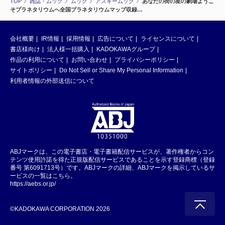
TOP
雑誌・ムック
ムック
アスキームック
あなたの街の星の劇場ようこ
そプラネタリウムへ全国プラネタリウムマップ収録…
会社概要
IR情報
採用情報
広告について
ライセンスについて
書店様向け
法人様一括購入
KADOKAWAグループ
作品の利用について
お問い合わせ
プライバシーポリシー
サイトポリシー
Do Not Sell or Share My Personal Information
利用者情報の外部送信について
ABJマークは、この電子書店・電子書籍配信サービスが、著作権者からコン
テンツ使用許諾を得た正規版配信サービスであることを示す登録商標（登録
番号 第6091713号）です。ABJマークの詳細、ABJマークを掲示しているサ
ービスの一覧はこちら。
https://aebs.or.jp/
©KADOKAWA CORPORATION 2026