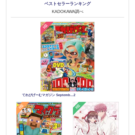
ベストセラーランキング
KADOKAWA調べ
1位
てれびげーむマガジン Septemb…2
2位
3位