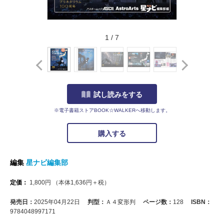
1
/
7
試し読みをする
※電子書籍ストアBOOK☆WALKERへ移動します。
購入する
編集
星ナビ編集部
定価：
1,800
円
（本体
1,636
円＋税）
発売日：
2025年04月22日
判型：
Ａ４変形判
ページ数：
128
ISBN：
9784048997171