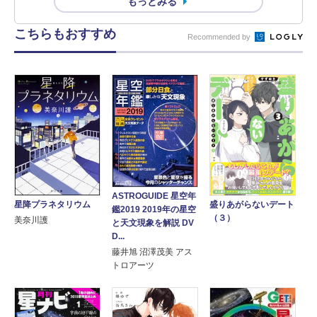
もっとみる
こちらもおすすめ
Recommended by
ASTROGUIDE 星空年
星降プラネタリウム
盛りあがらないデート
鑑2019 2019年の星空
（３）
美奈川護
と天文現象を解説 DV
D...
藤井旭 沼澤茂美 アス
トロアーツ