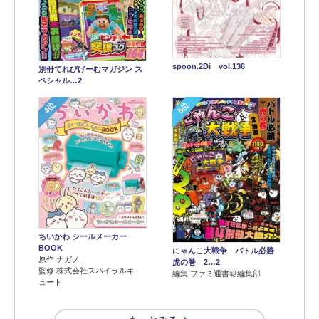
spoon.2Di vol.136
別冊てれびげーむマガジン ス
ペシャル…2
4位
5位
ちいかわ シールメーカー
BOOK
にゃんこ大戦争 バトル必勝
原作 ナガノ
虎の巻 2…2
監修 株式会社スパイラルキ
編集 ファミ通書籍編集部
ュート