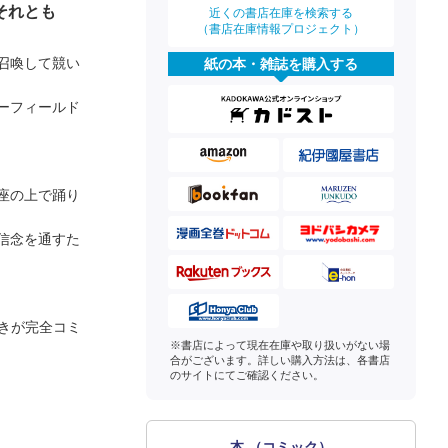
それとも
近くの書店在庫を検索する
（書店在庫情報プロジェクト）
召喚して競い
紙の本・雑誌を購入する
ーフィールド
座の上で踊り
信念を通すた
づきが完全コミ
※書店によって現在在庫や取り扱いがない場
合がございます。詳しい購入方法は、各書店
のサイトにてご確認ください。
本 （コミック）