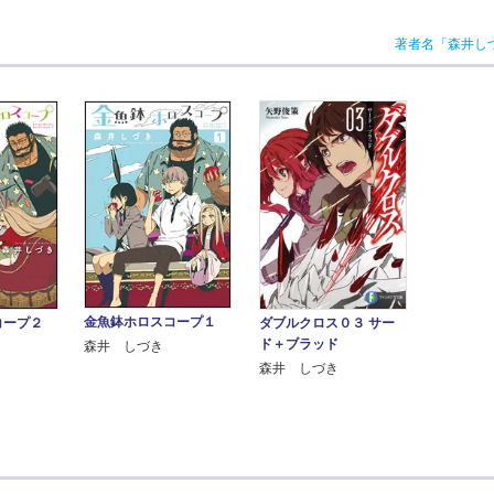
著者名「森井し
金魚鉢ホロスコープ１
コープ２
ダブルクロス０３ サー
ド＋ブラッド
森井 しづき
森井 しづき