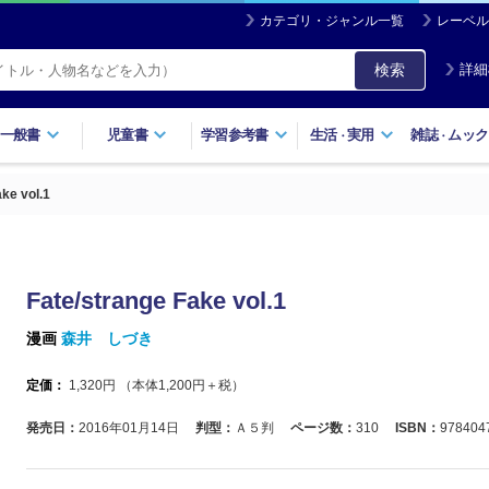
カテゴリ・ジャンル一覧
レーベル
検索
詳細
一般書
児童書
学習参考書
生活
実用
雑誌
ムック
・
・
ke vol.1
Fate/strange Fake vol.1
漫画
森井 しづき
定価：
1,320
円 （本体
1,200
円＋税）
発売日：
2016年01月14日
判型：
Ａ５判
ページ数：
310
ISBN：
978404