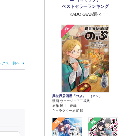
ベストセラーランキング
KADOKAWA調べ
1位
ックス一覧へ
異世界居酒屋「のぶ」 （２２）
漫画 ヴァージニア二等兵
原作 蝉川 夏哉
キャラクター原案 転
2位
3位