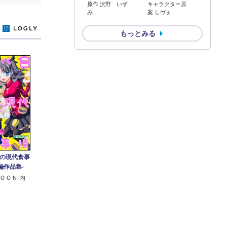
原作 沢野 いず
キャラクター原
み
案 しヴぇ
y
もっとみる
の現代食事
短編作品集-
ＯＯＮ 内