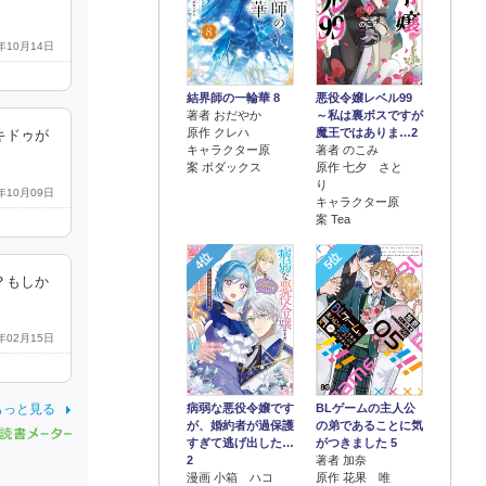
1年10月14日
結界師の一輪華 8
悪役令嬢レベル99
著者 おだやか
～私は裏ボスですが
原作 クレハ
魔王ではありま…2
キドゥが
キャラクター原
著者 のこみ
案 ボダックス
原作 七夕 さと
り
7年10月09日
キャラクター原
案 Tea
4位
5位
？もしか
7年02月15日
病弱な悪役令嬢です
BLゲームの主人公
もっと見る
が、婚約者が過保護
の弟であることに気
すぎて逃げ出した…
がつきました 5
2
著者 加奈
漫画 小箱 ハコ
原作 花果 唯