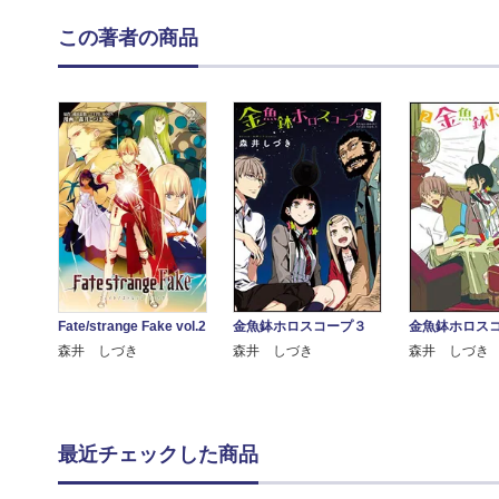
この著者の商品
Fate/strange Fake vol.2
金魚鉢ホロスコープ３
金魚鉢ホロス
森井 しづき
森井 しづき
森井 しづき
最近チェックした商品