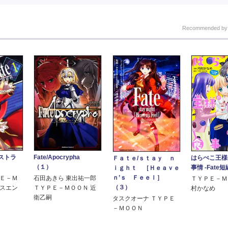
Recommended b
クストラ
Fate/Apocrypha
はらぺこ王様
Ｆａｔｅ/ｓｔａｙ ｎ
（１）
事情 -Fate
ｉｇｈｔ ［Ｈｅａｖｅ
ｎ’ｓ Ｆｅｅｌ］
ＰＥ－Ｍ
石田あきら 東出祐一郎
ＴＹＰＥ－Ｍ
（３）
ラスエン
ＴＹＰＥ－ＭＯＯＮ 近
村かなめ
衛乙嗣
タスクオーナ ＴＹＰＥ
－ＭＯＯＮ