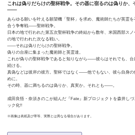
これは偽りだらけの聖杯戦争。その器に宿るのは偽りか、
――
あらゆる願いを叶える願望機「聖杯」を求め、魔術師たちが英霊を
合う争奪戦――聖杯戦争。
日本の地で行われた第五次聖杯戦争の終結から数年、米国西部スノ
の地で行われた次なる戦い。
――それは偽りだらけの聖杯戦争。
偽りの台座に集まった魔術師と英霊達。
これが偽りの聖杯戦争であると知りながら――彼らはそれでも、台
続ける。
真偽などは彼岸の彼方。聖杯ではなく――他でもない、彼ら自身の
めに。
その時、器に満ちるのは偽りか、真実か。それとも――。
成田良悟・奈須きのこが組んだ『Fate』新プロジェクトを森井し
ック化!!
※画像は表紙及び帯等、実際とは異なる場合があります。