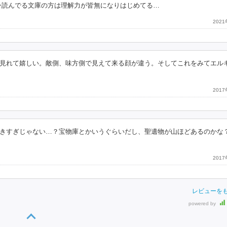
今読んでる文庫の方は理解力が皆無になりはじめてる…
202
見れて嬉しい。敵側、味方側で見えて来る顔が違う。そしてこれをみてエル
201
きすぎじゃない…？宝物庫とかいうぐらいだし、聖遺物が山ほどあるのかな
201
レビューを
powered by