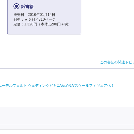
紙書籍
発売日：2016年01月14日
判型：Ａ５判／310ページ
定価：1,320円（本体1,200円＋税）
この書誌の関連トピ
より、美遊・エーデルフェルト ウェディングビキニVer.が1/7スケールフィギュア化！