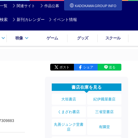
一覧
関連サイト
作品公募
KADOKAWA GROUP INFO
検索
新刊カレンダー
イベント情報
映像
ゲーム
グッズ
スクール
ポスト
シェア
送る
書店在庫を見る
大垣書店
紀伊國屋書店
くまざわ書店
三省堂書店
7309883
丸善ジュンク堂書
有隣堂
店