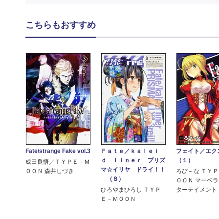
こちらもおすすめ
Fate/strange Fake vol.3
Ｆａｔｅ／ｋａｌｅｉ
フェイト／エ
ｄ ｌｉｎｅｒ プリズ
（１）
成田良悟／ＴＹＰＥ－Ｍ
マ☆イリヤ ドライ！！
ＯＯＮ 森井しづき
ろび～な ＴＹ
（８）
ＯＯＮ マーベ
ひろやまひろし ＴＹＰ
ターテイメント
Ｅ－ＭＯＯＮ