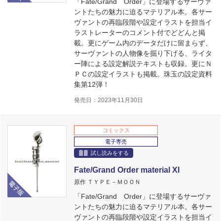
「Fate/Grand Order」に登場するサーヴァ
ントたちの魅力に迫るマテリアル本。各サー
ヴァントの再臨段階や設定イラストを担当イ
ラストレーターのコメント付でどどんと掲
載。更にゲーム内のデータだけに留まらず、
サーヴァントの人物像を掘り下げる、ライタ
ー陣による設定解説テキストも収録。更にＮ
ＰＣの設定イラストも掲載。珠玉の設定資料
集第12弾！
発売日：2023年11月30日
コミックス
電子専売
試し読みをする
Fate/Grand Order material XI
電子版
原作 ＴＹＰＥ－ＭＯＯＮ
「Fate/Grand Order」に登場するサーヴァ
ントたちの魅力に迫るマテリアル本。各サー
ヴァントの再臨段階や設定イラストを担当イ