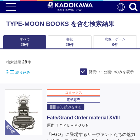
TYPE-MOON BOOKS を含む検索結果
すべて
書誌
映像・ゲーム
29
件
29
件
0
件
29
検索結果
件
発売中・公開中のみを表示
絞り込み
コミックス
電子専売
試し読みをする
Fate/Grand Order material XVIII
電子版
原作 ＴＹＰＥ－ＭＯＯＮ
「FGO」に登場するサーヴァントたちの魅力