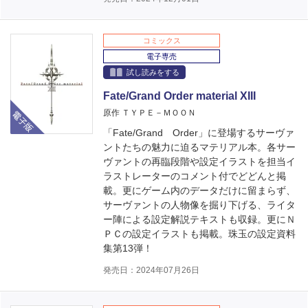
コミックス
電子専売
試し読みをする
Fate/Grand Order material XIII
電子版
原作 ＴＹＰＥ－ＭＯＯＮ
「Fate/Grand Order」に登場するサーヴァ
ントたちの魅力に迫るマテリアル本。各サー
ヴァントの再臨段階や設定イラストを担当イ
ラストレーターのコメント付でどどんと掲
載。更にゲーム内のデータだけに留まらず、
サーヴァントの人物像を掘り下げる、ライタ
ー陣による設定解説テキストも収録。更にＮ
ＰＣの設定イラストも掲載。珠玉の設定資料
集第13弾！
発売日：2024年07月26日