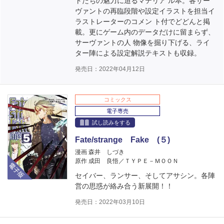
トたちの魅力に迫るマテリア ル本。各サー
ヴァントの再臨段階や設定イラストを担当イ
ラストレーターのコメン ト付でどどんと掲
載。更にゲーム内のデータだけに留まらず、
サーヴァントの人 物像を掘り下げる、ライ
ター陣による設定解説テキストも収録。
発売日：2022年04月12日
コミックス
電子専売
試し読みをする
Fate/strange Fake (５)
漫画 森井 しづき
電子版
原作 成田 良悟／ＴＹＰＥ－ＭＯＯＮ
セイバー、ランサー、そしてアサシン。各陣
営の思惑が絡み合う新展開！！
発売日：2022年03月10日