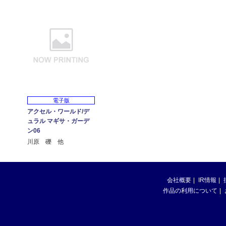
電子版
アクセル・ワールド/デ
ュラル マギサ・ガーデ
ン06
川原 礫 他
会社概要
IR情報
作品の利用について