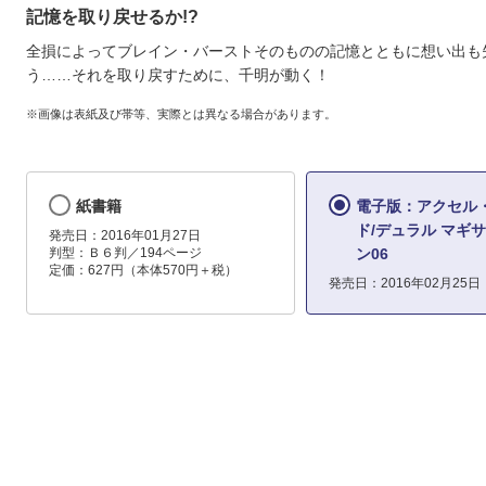
記憶を取り戻せるか!?
全損によってブレイン・バーストそのものの記憶とともに想い出も
う……それを取り戻すために、千明が動く！
※画像は表紙及び帯等、実際とは異なる場合があります。
紙書籍
電子版：アクセル
ド/デュラル マギ
発売日：2016年01月27日
判型：Ｂ６判／194ページ
ン06
定価：627円（本体570円＋税）
発売日：2016年02月25日