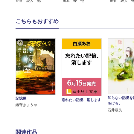
笹倉 綾人 他
川原 礫 他
笹倉 綾人 
こちらもおすすめ
知らない記憶を
記憶屋
忘れたい記憶、消します
あげる。
織守きょうや
石井颯良
関連作品