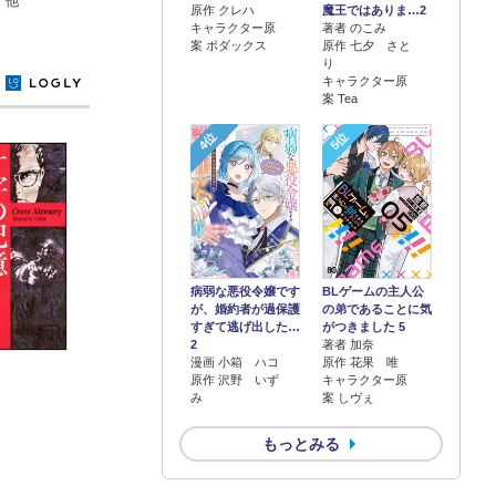
 他
原作 クレハ
魔王ではありま…2
キャラクター原
著者 のこみ
案 ボダックス
原作 七夕 さと
り
キャラクター原
y
案 Tea
4位
5位
病弱な悪役令嬢です
BLゲームの主人公
が、婚約者が過保護
の弟であることに気
すぎて逃げ出した…
がつきました 5
2
著者 加奈
漫画 小箱 ハコ
原作 花果 唯
原作 沢野 いず
キャラクター原
み
案 しヴぇ
もっとみる