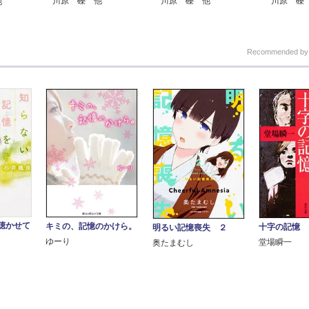
川原 礫 他
川原 礫 他
川原 礫
他
Recommended b
聴かせて
キミの、記憶のかけら。
十字の記憶
明るい記憶喪失 ２
ゆーり
堂場瞬一
奥たまむし