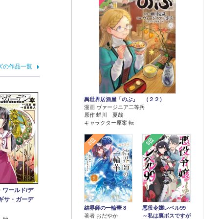
ズの作品一覧
異世界居酒屋「のぶ」 （２２）
漫画 ヴァージニア二等兵
原作 蝉川 夏哉
キャラクター原案 転
2位
3位
・ワールド/デ
マギサ・ガーデ
結界師の一輪華 8
悪役令嬢レベル99
著者 おだやか
～私は裏ボスですが