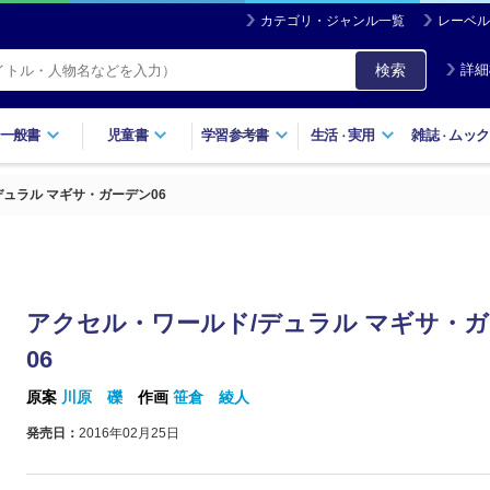
カテゴリ・ジャンル一覧
レーベル
検索
詳細
一般書
児童書
学習参考書
生活
実用
雑誌
ムック
・
・
ュラル マギサ・ガーデン06
アクセル・ワールド/デュラル マギサ・
06
原案
川原 礫
作画
笹倉 綾人
発売日：
2016年02月25日