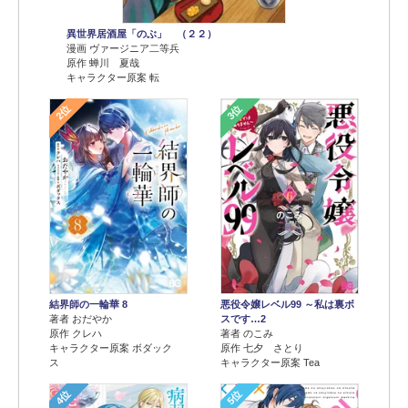
異世界居酒屋「のぶ」 （２２）
漫画 ヴァージニア二等兵
原作 蝉川 夏哉
キャラクター原案 転
2位
3位
結界師の一輪華 8
悪役令嬢レベル99 ～私は裏ボ
著者 おだやか
スです…2
原作 クレハ
著者 のこみ
キャラクター原案 ボダック
原作 七夕 さとり
ス
キャラクター原案 Tea
4位
5位