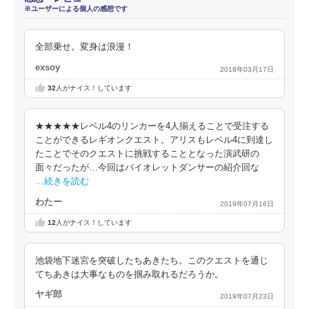
※ユーザーによる個人の感想です
全部乗せ。変身は浪漫！
exsoy
2018年03月17日
32
人がナイス！しています
★★★★★レベル4のリンカーを4人揃えることで受注する
ことができるレギオンクエスト。アリスもレベル4に到達し
たことでそのクエストに挑戦することとなった演武研の
面々だったが…今回はバイオレットダンサーの紹介回な
…続きを読む
わたー
2019年07月16日
12
人がナイス！しています
池袋地下迷宮を突破したちあきたち。このクエストを通じ
てちあきは大事なものを掴み取れるだろうか。
ヤギ郎
2019年07月23日