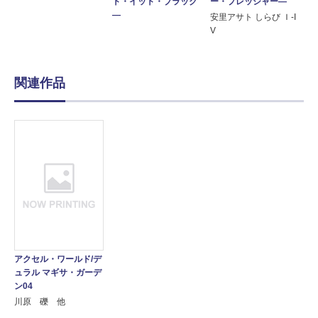
ー・プレッシャー―
ト・イット・ブラック
―
安里アサト しらび Ｉ-I
V
関連作品
アクセル・ワールド/デ
ュラル マギサ・ガーデ
ン04
川原 礫 他