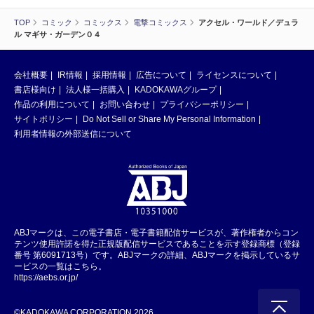
TOP
コミック
コミックス
電撃コミックス
アクセル・ワールド／デュラ
ル マギサ・ガーデン０４
会社概要
IR情報
採用情報
広告について
ライセンスについて
書店様向け
法人様一括購入
KADOKAWAグループ
作品の利用について
お問い合わせ
プライバシーポリシー
サイトポリシー
Do Not Sell or Share My Personal Information
利用者情報の外部送信について
ABJマークは、この電子書店・電子書籍配信サービスが、著作権者からコン
テンツ使用許諾を得た正規版配信サービスであることを示す登録商標（登録
番号 第6091713号）です。ABJマークの詳細、ABJマークを掲示しているサ
ービスの一覧はこちら。
https://aebs.or.jp/
©KADOKAWA CORPORATION 2026