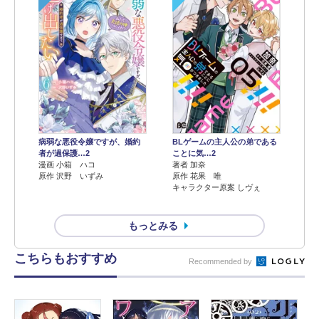
病弱な悪役令嬢ですが、婚約
BLゲームの主人公の弟である
者が過保護…2
ことに気…2
漫画 小箱 ハコ
著者 加奈
原作 沢野 いずみ
原作 花果 唯
キャラクター原案 しヴぇ
もっとみる
こちらもおすすめ
Recommended by