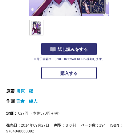
試し読みをする
※電子書籍ストアBOOK☆WALKERへ移動します。
購入する
原案
川原 礫
作画
笹倉 綾人
定価：
627
円
（本体
570
円＋税）
発売日：
2014年09月27日
判型：
Ｂ６判
ページ数：
194
ISBN：
9784048668392