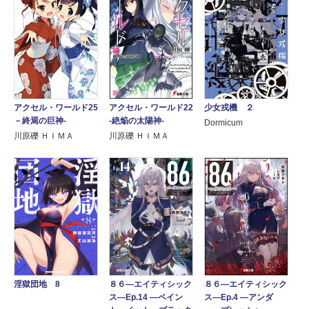
アクセル・ワールド25
アクセル・ワールド22
少女戎機 ２
－終焉の巨神-
-絶焔の太陽神-
Dormicum
川原礫 ＨＩＭＡ
川原礫 ＨＩＭＡ
８６―エイティシック
８６―エイティシック
淫獄団地 8
ス―Ep.4 ―アンダ
ス―Ep.14 ―ペイン