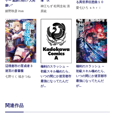
ヤー 遺跡の街の“人間
簿 IX
る異世界狂想曲１０
嫌い”
神江ちず 松岡圭祐 清
愛七ひろ ｓｈｒｉ
嬉野秋彦 irua
原紘
辺境都市の育成者３
極剣のスラッシュ ～
極剣のスラッシュ ～
迷宮の蒼薔薇
初級スキル極めたら、
初級スキル極めたら、
いつの間にか迷宮都市
いつの間にか迷宮都市
七野りく 福きつね
最強になってたんだ
最強になってたんだ
が...
が...
関連作品