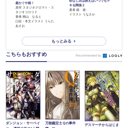
幼なじみは誘えばいつでもデ
超かぐや姫！
キる関係２
原作 スタジオクロマト・ス
著者 鏡 遊
タジオコロリド
イラスト うなさか
著者 桐山 なると
口絵・本文イラスト うらた
あさお
もっとみる
こちらもおすすめ
Recommended by
ダンジョン・サーベイ
万能鑑定士Ｑの事件
デスマーチからはじま