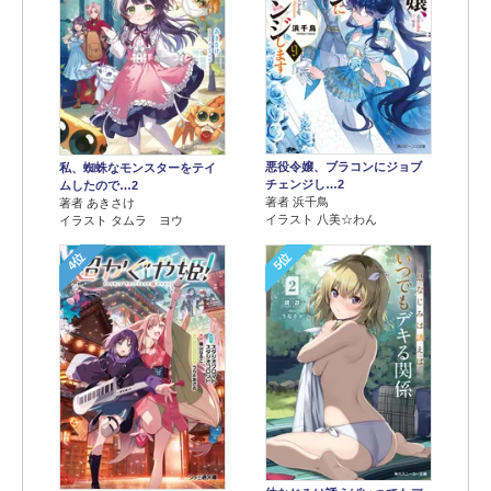
悪役令嬢、ブラコンにジョブ
私、蜘蛛なモンスターをテイ
チェンジし…2
ムしたので…2
著者 浜千鳥
著者 あきさけ
イラスト 八美☆わん
イラスト タムラ ヨウ
4位
5位