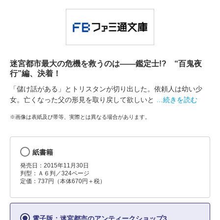
迷宮都市最大の危機を救うのは――鑑定士!? “百鬼夜
行”編、決着！
「儲け話がある」とトリスタンが切り出した。依頼人は幼い少
女。亡くなった父の形見を取り戻して欲しいと
…続きを読む
※画像は表紙及び帯等、実際とは異なる場合があります。
紙書籍
発売日：2015年11月30日
判型：Ａ６判／324ページ
定価：737円（本体670円＋税）
電子版：迷宮都市のアンティークショップ3