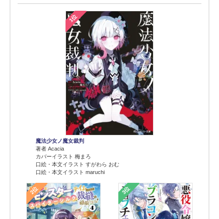
1位
魔法少女ノ魔女裁判
著者 Acacia
カバーイラスト 梅まろ
口絵・本文イラスト すがわら おむ
口絵・本文イラスト maruchi
2位
3位