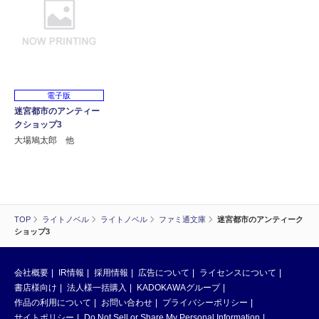
電子版
迷宮都市のアンティー
クショップ3
大場鳩太郎 他
TOP
ライトノベル
ライトノベル
ファミ通文庫
迷宮都市のアンティーク
ショップ3
会社概要
IR情報
採用情報
広告について
ライセンスについて
書店様向け
法人様一括購入
KADOKAWAグループ
作品の利用について
お問い合わせ
プライバシーポリシー
サイトポリシー
Do Not Sell or Share My Personal Information